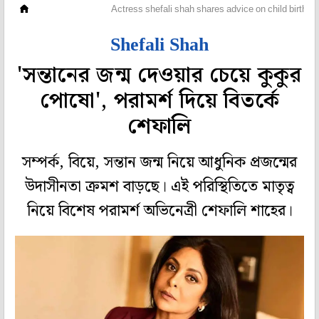
হলি বলি টলি
Actress shefali shah shares advice on child birth
Shefali Shah
'সন্তানের জন্ম দেওয়ার চেয়ে কুকুর
পোষো', পরামর্শ দিয়ে বিতর্কে
শেফালি
সম্পর্ক, বিয়ে, সন্তান জন্ম নিয়ে আধুনিক প্রজন্মের
উদাসীনতা ক্রমশ বাড়ছে। এই পরিস্থিতিতে মাতৃত্ব
নিয়ে বিশেষ পরামর্শ অভিনেত্রী শেফালি শাহের।