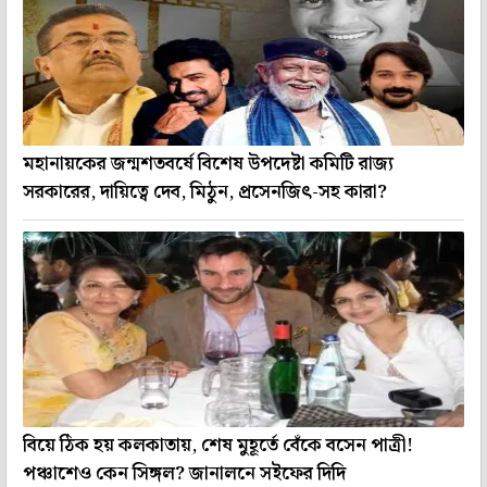
মহানায়কের জন্মশতবর্ষে বিশেষ উপদেষ্টা কমিটি রাজ্য
সরকারের, দায়িত্বে দেব, মিঠুন, প্রসেনজিৎ-সহ কারা?
বিয়ে ঠিক হয় কলকাতায়, শেষ মুহূর্তে বেঁকে বসেন পাত্রী!
পঞ্চাশেও কেন সিঙ্গল? জানালনে সইফের দিদি