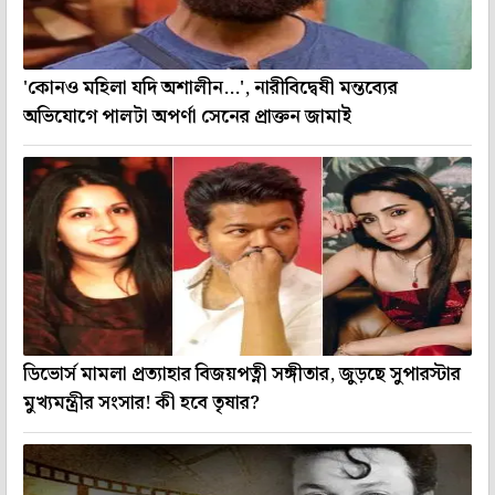
'কোনও মহিলা যদি অশালীন...', নারীবিদ্বেষী মন্তব্যের
অভিযোগে পালটা অপর্ণা সেনের প্রাক্তন জামাই
ডিভোর্স মামলা প্রত্যাহার বিজয়পত্নী সঙ্গীতার, জুড়ছে সুপারস্টার
মুখ্যমন্ত্রীর সংসার! কী হবে তৃষার?