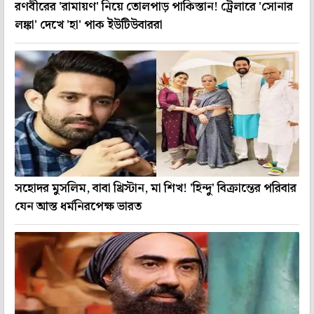
রণবীরের 'রামায়ণ' নিয়ে তোলপাড় পাকিস্তান! ট্রেলারে 'সোনার
লঙ্কা' দেখে 'হা' পাক ইউটিউবাররা
সহোদর মুসলিম, বাবা খ্রিস্টান, মা শিখ! 'হিন্দু' বিক্রান্তের পরিবার
যেন আস্ত ধর্মনিরপেক্ষ ভারত