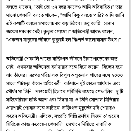
বলতে থাকেন, "তাই তো ৩৭ বছর বয়সেও আমি অবিবাহিত।" তার
মাঝে শেফালি বলতে থাকেন, "আমি কিছু বলতে পারি? আমি জানি
এই কথাটি বললে সমালোচনার ঝড় উঠবে। তবু বলছি। সন্তান
জন্মের দরকার নেই। কুকুর পোষো।" অভিনেত্রী আরও বলেন,
"একজন মানুষের জীবনে কুকুরই হল নিঃশর্ত ভালোবাসার উৎস।"
অভিনেত্রী শেফালি শাহের ব্যক্তিগত জীবনে টানাপোড়েনের অন্ত
নেই। প্রথমবার অভিনেতা হর্ষ ছায়ার সঙ্গে বিয়ে করেন। বিচ্ছেদ হয়ে
যায় তাঁদের। এরপর পরিচালক বিপুল অম্রুতলাল শাহের সঙ্গে ২০০০
সালে গাঁটছড়া বাঁধেন অভিনেত্রী। বর্তমানে দুই ছেলে আর্যমান এবং
মৌর্যর মা তিনি। পশুপ্রেমী হিসাবে পরিচিতি রয়েছে শেফালির। দু'টি
সাইবেরিয়ান হাস্কি অ্যাশ এবং সিম্বার মা-ও তিনি সোশাল মিডিয়ায়
প্রায়শয়ই পোষ্যর সঙ্গে কাটানো ব্যক্তিগত মুহূর্তের ছবি শেয়ারও
করেন অভিনেত্রী। এদিকে, সম্প্রতি 'দিল্লি ক্রাইম সিজন ৩' ওয়েব
সিরিজে কাজ করেছেন শেফালি। সেখানে দিল্লিতে নাবালিকা