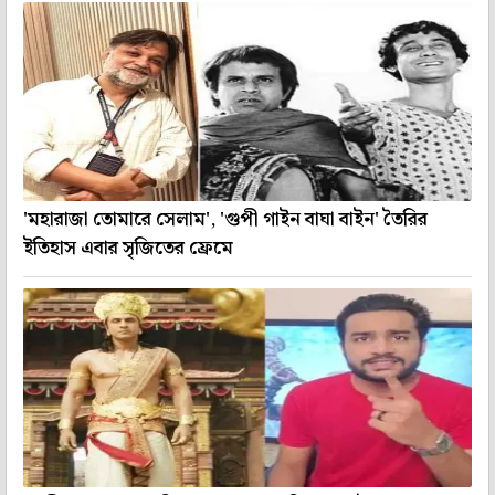
'মহারাজা তোমারে সেলাম', 'গুপী গাইন বাঘা বাইন' তৈরির
ইতিহাস এবার সৃজিতের ফ্রেমে