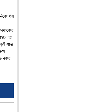
জে প্রশ্ন
ন
ে সমাজের
তাহলে তা
েই শান্ত
রুখ
েও নজর
ে।