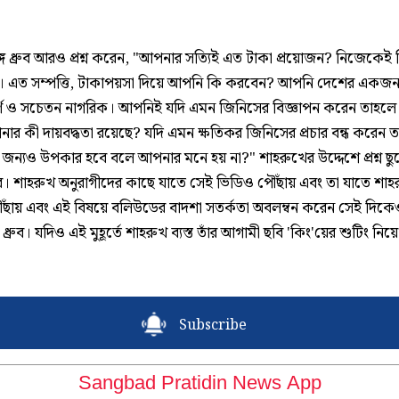
 ধ্রুব আরও প্রশ্ন করেন, "আপনার সত্যিই এত টাকা প্রয়োজন? নিজেকেই নি
। এত সম্পত্তি, টাকাপয়সা দিয়ে আপনি কি করবেন? আপনি দেশের একজ
পূর্ণ ও সচেতন নাগরিক। আপনিই যদি এমন জিনিসের বিজ্ঞাপন করেন তাহল
নার কী দায়বদ্ধতা রয়েছে? যদি এমন ক্ষতিকর জিনিসের প্রচার বন্ধ করেন 
জন্যও উপকার হবে বলে আপনার মনে হয় না?" শাহরুখের উদ্দেশে প্রশ্ন ছুড়
রুব। শাহরুখ অনুরাগীদের কাছে যাতে সেই ভিডিও পৌঁছায় এবং তা যাতে শাহ
ঁছায় এবং এই বিষয়ে বলিউডের বাদশা সতর্কতা অবলম্বন করেন সেই দিক
ধ্রুব। যদিও এই মুহূর্তে শাহরুখ ব্যস্ত তাঁর আগামী ছবি 'কিং'য়ের শুটিং নিয়
Subscribe
Sangbad Pratidin News App