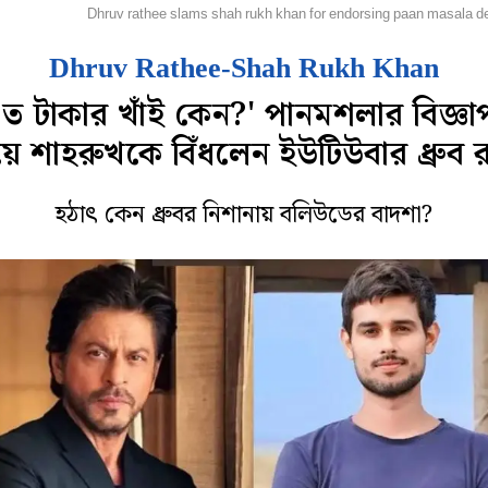
লি বলি টলি
Dhruv rathee slams shah rukh khan for endorsing paan masala desp
Dhruv Rathee-Shah Rukh Khan
ত টাকার খাঁই কেন?' পানমশলার বিজ্ঞ
য়ে শাহরুখকে বিঁধলেন ইউটিউবার ধ্রুব র
হঠাৎ কেন ধ্রুবর নিশানায় বলিউডের বাদশা?