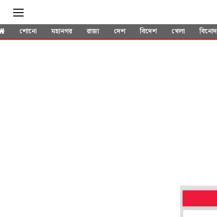
শোনো
মহানগর
রাজ্য
দেশ
বিদেশ
খেলা
বিনো