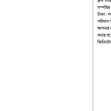
ধ্রুব স
সম্পত্তি
টাকা। শ
পরিমাণ 
আপনার য
কাছে যথ
জিনিসটা