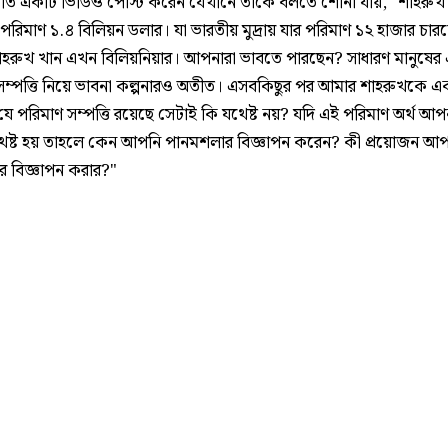
ম্প্রতি একটি ভিডিও পোস্ট করেন যেখানে তাঁকে বলতে শোনা যায়, "শাহরুখ
র পরিমাণ ১.৪ বিলিয়ন ডলার। যা ভারতীয় মুদ্রায় যার পরিমাণ ১২ হাজার চ
াহরুখ খান এখন বিলিয়নিয়ার। আপনারা ভাবতে পারছেন? সাধারণ মানুষের
সম্পত্তি নিয়ে ভাবনা কল্পনারও অতীত। এসবকিছুর পর আমার শাহরুখকে একটা
ে পরিমাণ সম্পত্তি রয়েছে সেটাই কি যথেষ্ট নয়? যদি এই পরিমাণ অর্থ আপ
েষ্ট হয় তাহলে কেন আপনি পানমশলার বিজ্ঞাপন করেন? কী প্রয়োজন আ
র বিজ্ঞাপন করার?"