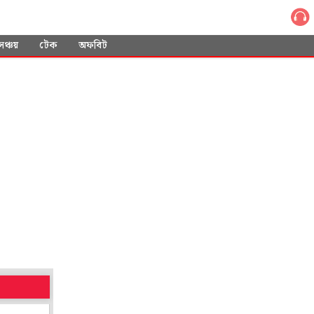
সঞ্চয়
টেক
অফবিট