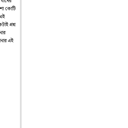
 খানের
ারশো কোটি
 এই
ই প্রশ্ন
নার
পনার এই