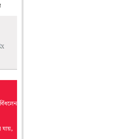
প
 বিঁধলেন
া যায়,