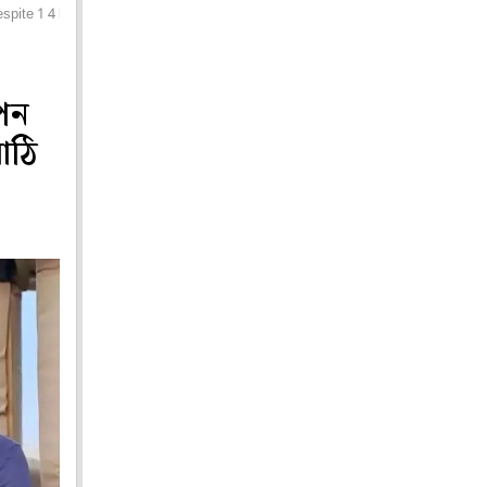
ite 1 4 billion net worth
াপন
াঠি