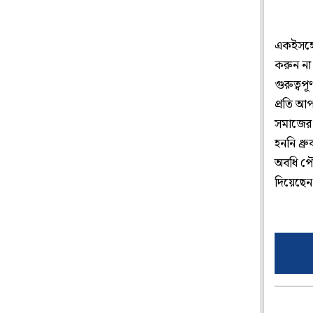
একইসঙ্গে
করুন না
গুরুত্ব
প্রতি আপ
সমাজের 
হননি ধ্
অবধি পৌ
দিয়েছেন 