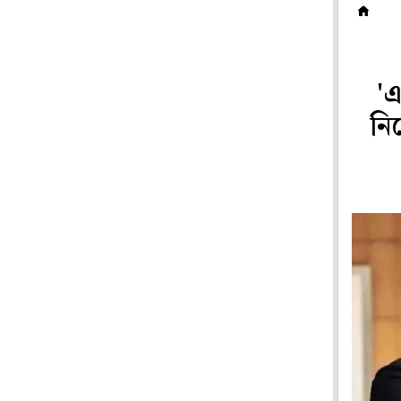
হ
'এ
নি