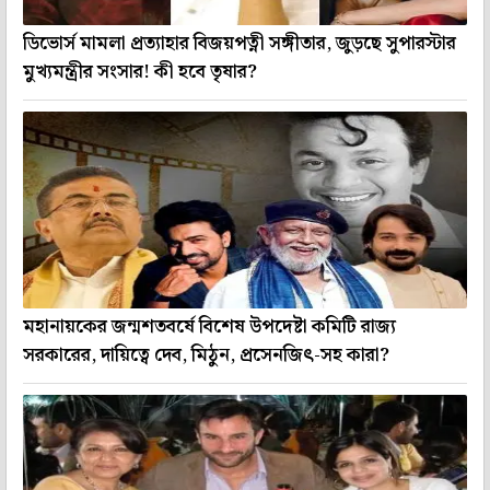
ডিভোর্স মামলা প্রত্যাহার বিজয়পত্নী সঙ্গীতার, জুড়ছে সুপারস্টার
মুখ্যমন্ত্রীর সংসার! কী হবে তৃষার?
মহানায়কের জন্মশতবর্ষে বিশেষ উপদেষ্টা কমিটি রাজ্য
সরকারের, দায়িত্বে দেব, মিঠুন, প্রসেনজিৎ-সহ কারা?