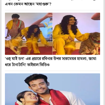
এখন কেমন আছেন 'মহাগুরু'?
'ওহ্ মাই ডগ'-এর প্রচারে রবিনার উপর সারমেয়র হামলা, জামা
ধরে টানাটানি! ভাইরাল ভিডিও