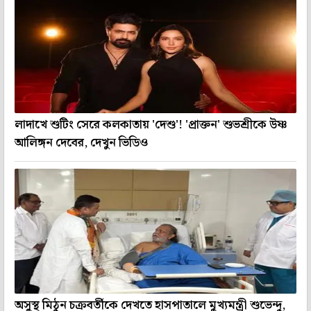
লাদাখে শুটিং সেরে কলকাতায় 'দেশু'! 'প্রাক্তন' শুভশ্রীকে উষ্ণ
আলিঙ্গন দেবের, দেখুন ভিডিও
অসুস্থ মিঠুন চক্রবর্তীকে দেখতে হাসপাতালে মুখ্যমন্ত্রী শুভেন্দু,