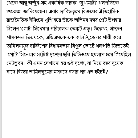
থেকে আল্লু অর্জুন-সহ একাধিক তারকা ‘মুখ্যমন্ত্রী’ থলপতিকে
শুভেচ্ছা জানিয়েছেন। এবার দ্রাবিড়ভূমে বিজয়ের ঐতিহাসিক
রাজনৈতিক ইনিংসে খুশি হয়ে তাঁকে অভিনব নম্বর প্লেট উপহার
দিলেন 'গোট' সিনেমার পরিচালক ভেঙ্কট প্রভু। উল্লেখ্য, প্রাক্তন
শাসকদল ডিএমকে, এডিএমকে-কে ব্যালটযুদ্ধে ধরাশায়ী করে
তামিলনাড়ুর ছাব্বিশের বিধানসভায় বিপুল ভোটে থলপতি জিততেই
'গোট' সিনেমার সংশ্লিষ্ট দৃশ্যের ছবি-ভিডিওয়ে ছয়লাপ হয়ে গিয়েছিল
নেটভুবন। কী এমন দেখানো হয় ওই দৃশ্যে, যা নিয়ে বছর দুয়েক
বাদে বিজয় তামিলভূমের মসনদে বসার পর এত হইচই?