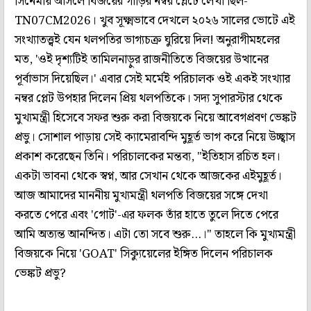
সিনেমায় আসলে বিজয়ের গাড়ির নম্বর প্লেটে লেখা ছিল-
TN07CM2026। খুব সূক্ষ্মভাবে দেখলে ২০২৬ সালের ভোটে এই
সংখ্যাতত্ত্বই যেন থলপতির ভাগ্যচক্র ঘুরিয়ে দিল! অনুরাগীমহলের
মত, 'ওই দৃশ্যটিই তামিলনাড়ুর রাজনীতিতে বিজয়ের উত্থানের
পূর্বাভাস দিয়েছিল।' এবার সেই মর্মেই পরিচালক ওই একই সংখ্যার
নম্বর প্লেট উপহার দিলেন প্রিয় থলপতিকে। সদ্য সুপারস্টার থেকে
মুখ্যমন্ত্রী হিসেবে সফর শুরু করা বিজয়কে নিয়ে আবেগপ্রবণ ভেঙ্কট
প্রভু। সোশাল পাড়ায় সেই ক্যামেরাবন্দি মুহূর্ত ভাগ করে নিয়ে উচ্ছ্বাস
প্রকাশ করেছেন তিনি। পরিচালকের মন্তব্য, "ইতিহাস রচিত হল।
একটা ভাবনা থেকে স্বপ্ন, আর সেখান থেকে আজকের এইমুহূর্ত।
আজ আমাদের মাননীয় মুখ্যমন্ত্রী থলপতি বিজয়ের সঙ্গে দেখা
করতে পেরে এবং 'গোট'-এর ফলক তাঁর হাতে তুলে দিতে পেরে
আমি অত্যন্ত আনন্দিত। এটা তো সবে শুরু...।" তাহলে কি মুখ্যমন্ত্রী
বিজয়কে নিয়ে 'GOAT' সিক্যুয়েলের ইঙ্গিত দিলেন পরিচালক
ভেঙ্কট প্রভু?