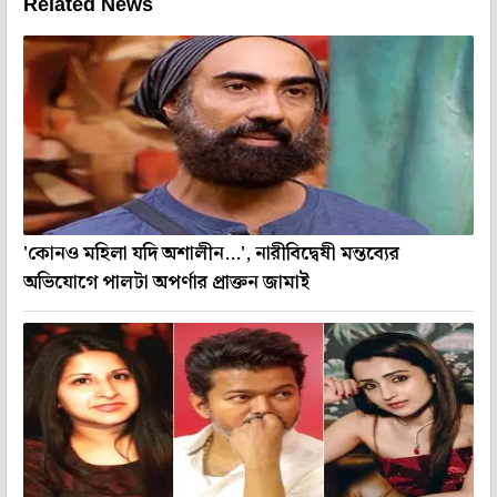
Related News
'কোনও মহিলা যদি অশালীন...', নারীবিদ্বেষী মন্তব্যের
অভিযোগে পালটা অপর্ণার প্রাক্তন জামাই