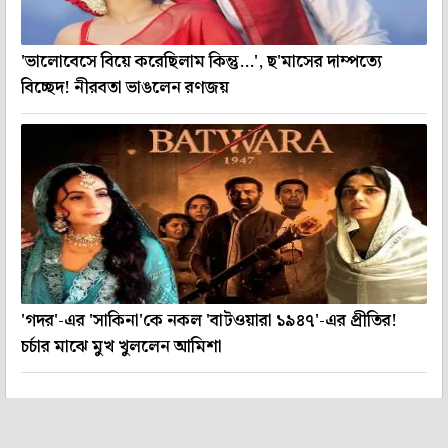
'ভালোবেসে বিয়ে করেছিলাম কিন্তু...', ছ'মাসের দাম্পত্যে
বিচ্ছেদ! নীরবতা ভাঙলেন রণজয়
'গদর'-এর 'সাকিনা'কে নকল 'বাটওয়ারা ১৯৪৭'-এর প্রীতির!
চর্চার মাঝে মুখ খুললেন আমিশা