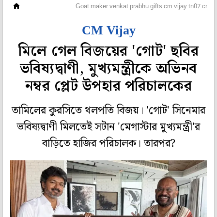
হলি বলি টলি
Goat maker venkat prabhu gifts cm vijay tn07 cm 2
CM Vijay
মিলে গেল বিজয়ের 'গোট' ছবির
ভবিষ্যদ্বাণী, মুখ্যমন্ত্রীকে অভিনব
নম্বর প্লেট উপহার পরিচালকের
তামিলের কুরসিতে থলপতি বিজয়। 'গোট' সিনেমার
ভবিষ্যদ্বাণী মিলতেই সটান 'মেগাস্টার মুখ্যমন্ত্রী'র
বাড়িতে হাজির পরিচালক। তারপর?