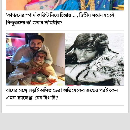
'কাঞ্চনের স্পার্ম কাউন্ট নিয়ে চিন্তায়...', দ্বিতীয় সন্তান হতেই
নিন্দুকদের কী জবাব শ্রীময়ীর?
বাঘের সঙ্গে লড়াই অমিতাভের! অভিষেকের জন্মের পরই কেন
এমন 'চ্যালেঞ্জ' নেন বিগ বি?