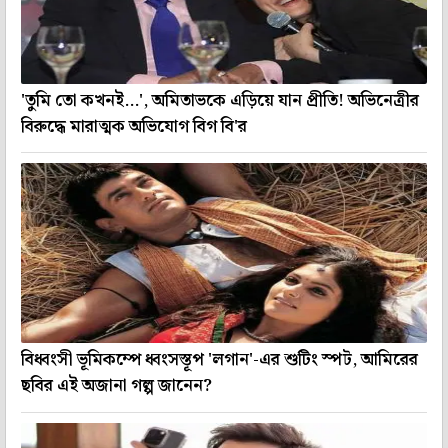
'তুমি তো কখনই...', অমিতাভকে এড়িয়ে যান প্রীতি! অভিনেত্রীর
বিরুদ্ধে মারাত্মক অভিযোগ বিগ বি'র
বিধ্বংসী ভূমিকম্পে ধ্বংসস্তূপ 'লগান'-এর শুটিং স্পট, আমিরের
ছবির এই অজানা গল্প জানেন?