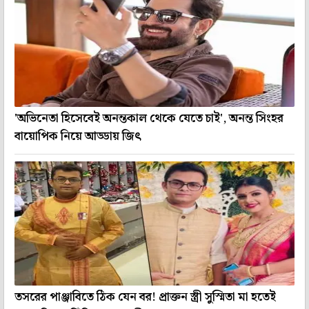
'অভিনেতা হিসেবেই অনন্তকাল থেকে যেতে চাই', অনন্ত সিংহর
বায়োপিক নিয়ে আড্ডায় জিৎ
তসরের পাঞ্জাবিতে ঠিক যেন বর! প্রাক্তন স্ত্রী সুস্মিতা মা হতেই