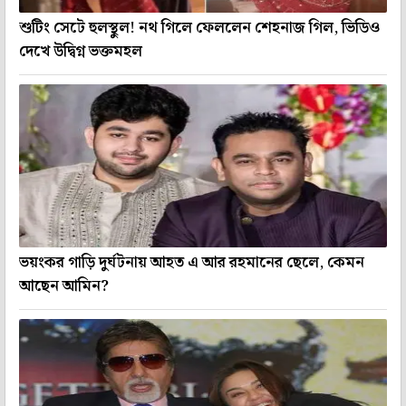
শুটিং সেটে হুলস্থুল! নথ গিলে ফেললেন শেহনাজ গিল, ভিডিও
দেখে উদ্বিগ্ন ভক্তমহল
ভয়ংকর গাড়ি দুর্ঘটনায় আহত এ আর রহমানের ছেলে, কেমন
আছেন আমিন?