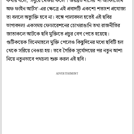
কথায় বলে, 'সবুরে মেওয়া ফলে'। জয়ব্রত দাসের ‘দ্য অ্যাকাডেমি
অফ ফাইন আর্টস’-এর ক্ষেত্রে এই প্রবাদটি একশো শতাংশ প্রযোজ্য
তা বললে অত্যুক্তি হবে না। বঙ্গে পালাবদল হতেই এই ছবির
ভাগ্যবদল! একসময় ফেডারেশনের চোখরাঙানি তথা রাজনীতির
জাতাকলে আটকে ছবি মুক্তিতে প্রচুর বেগ পেতে হয়েছে।
গুটিকয়েক সিনেমাহলে মুক্তি পেলেও কিছুদিনের মধ্যে ছবিটি হল
থেকে সরিয়ে নেওয়া হয়। তবে গৈরিক সূর্যোদয়ের পর নতুন আশা
নিয়ে নতুনভাবে পথচলা শুরু করল এই ছবি।
ADVERTISEMENT