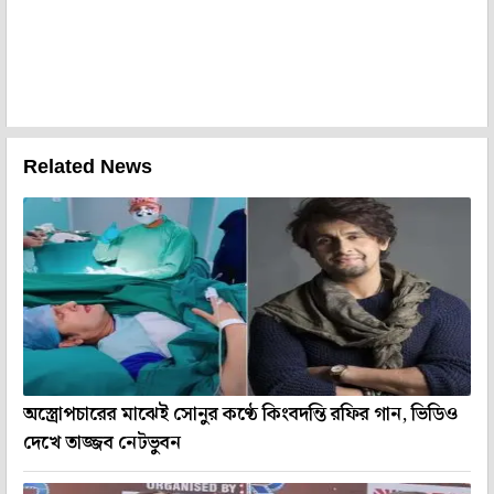
Related News
অস্ত্রোপচারের মাঝেই সোনুর কণ্ঠে কিংবদন্তি রফির গান, ভিডিও
দেখে তাজ্জব নেটভুবন