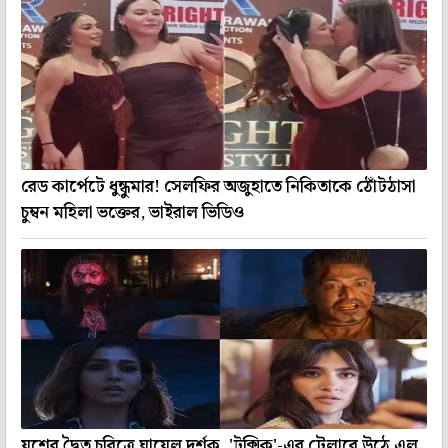
রেড কার্পেটে ধুন্ধুমার! সেলফির অজুহাতে নিকিতাকে ঠোঁটঠাসা
চুম্বন মহিলা ভক্তের, ভাইরাল ভিডিও
যশের দ্বৈত চরিত্রে ঘায়েল দর্শক, 'টক্সিক'-এর ট্রেলারে উঠে এল