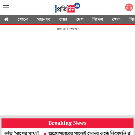
শোনো
মহানগর
রাজ্য
দেশ
বিদেশ
খেলা
বি
ADVERTISEMENT
Breaking News
াপের মাথা'!
অস্ত্রোপচারের মাঝেই সোনুর কণ্ঠে কিংবদন্তি রফির গান, 