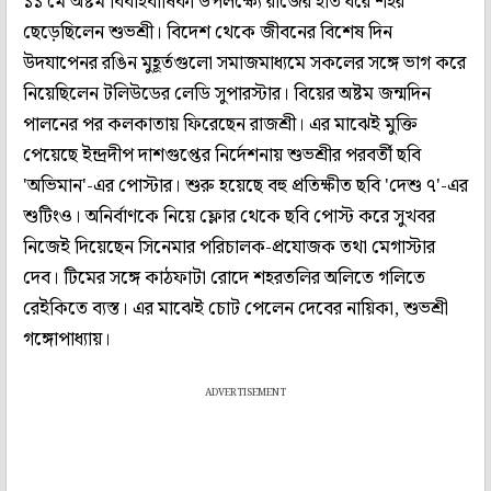
১১ মে অষ্টম বিবাহবার্ষিকী উপলক্ষ্যে রাজের হাত ধরে শহর
ছেড়েছিলেন শুভশ্রী। বিদেশ থেকে জীবনের বিশেষ দিন
উদযাপেনর রঙিন মুহূর্তগুলো সমাজমাধ্যমে সকলের সঙ্গে ভাগ করে
নিয়েছিলেন টলিউডের লেডি সুপারস্টার। বিয়ের অষ্টম জন্মদিন
পালনের পর কলকাতায় ফিরেছেন রাজশ্রী। এর মাঝেই মুক্তি
পেয়েছে ইন্দ্রদীপ দাশগুপ্তের নির্দেশনায় শুভশ্রীর পরবর্তী ছবি
'অভিমান'-এর পোস্টার। শুরু হয়েছে বহু প্রতিক্ষীত ছবি 'দেশু ৭'-এর
শুটিংও। অনির্বাণকে নিয়ে ফ্লোর থেকে ছবি পোস্ট করে সুখবর
নিজেই দিয়েছেন সিনেমার পরিচালক-প্রযোজক তথা মেগাস্টার
দেব। টিমের সঙ্গে কাঠফাটা রোদে শহরতলির অলিতে গলিতে
রেইকিতে ব্যস্ত। এর মাঝেই চোট পেলেন দেবের নায়িকা, শুভশ্রী
গঙ্গোপাধ্যায়।
ADVERTISEMENT