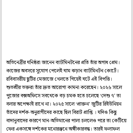
অভিনেত্রীর ঘনিষ্ঠরা জানেন ব্যাটমিনটনের প্রতি তাঁর অগাধ প্রেম।
কাজের অবসরে সুযোগ পেলেই ঘাম ঝড়ান ব্যাটমিনটন কোর্টে।
রবিবাসরীয় ছুটির মেজাজে খেলতে গিয়েই ঘটে এই বিপত্তি।
শুভশ্রীর ভক্তরা তাঁর দ্রুত আরোগ্য কামনা করেছেন। ২০২৬ সালে
পুজোর বক্সঅফিসে সবথেকে বড় চমক হতে চলেছে ‘দেশু ৭’ তা
বলার অপেক্ষাই রাখে না। ২০২৫ সালে ‘প্রাক্তন’ জুটির রিইউনিয়ন
তাঁদের দর্শক-অনুরাগীদের কাছে ছিল বিরাট প্রাপ্তি । যদিও কিছু
বাদানুবাদের কারণে মান-অভিমানের পালা চললেও পরে তা কেটিয়ে
ফের একসঙ্গে দর্শকের মনোরঞ্জনে অঙ্গীকারবদ্ধ। তারই ফলাফল