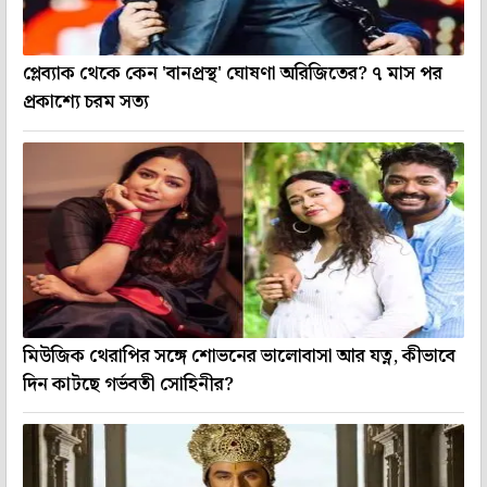
প্লেব্যাক থেকে কেন 'বানপ্রস্থ' ঘোষণা অরিজিতের? ৭ মাস পর
প্রকাশ্যে চরম সত্য
মিউজিক থেরাপির সঙ্গে শোভনের ভালোবাসা আর যত্ন, কীভাবে
দিন কাটছে গর্ভবতী সোহিনীর?