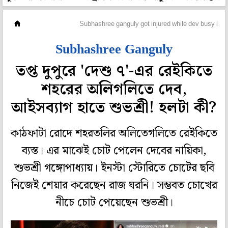
হলি বলি টলি
Subhashree ganguly got injured while dev busy in de
Subhashree Ganguly
তপ্ত দুপুরে 'দেশু ৭'-এর রেইকিতে
শহরের অলিগলিতে দেব,
আইসব্যাগ হাতে শুভশ্রী! হলটা কী?
কাঠফাটা রোদে শহরতলির অলিতেগলিতে রেইকিতে
ব্যস্ত। এর মাঝেই চোট পেলেন দেবের নায়িকা,
শুভশ্রী গঙ্গোপাধ্যায়। ইনস্টা স্টোরিতে চোটের ছবি
নিজেই শেয়ার করেছেন রাজ ঘরনি। সম্ভবত চোখের
নীচে চোট পেয়েছেন শুভশ্রী।