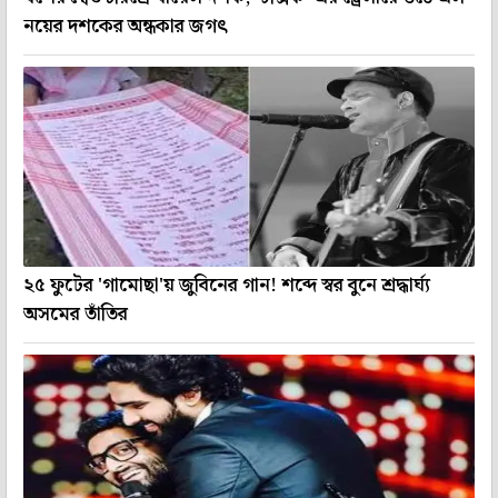
নয়ের দশকের অন্ধকার জগৎ
২৫ ফুটের 'গামোছা'য় জুবিনের গান! শব্দে স্বর বুনে শ্রদ্ধার্ঘ্য
অসমের তাঁতির