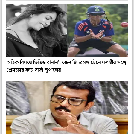
'সঠিক বিষয়ে ভিডিও বানান', জেন জি প্রসঙ্গ টেনে যশস্বীর সঙ্গে
প্রেমচর্চায় কড়া বার্তা ম্রুণালের