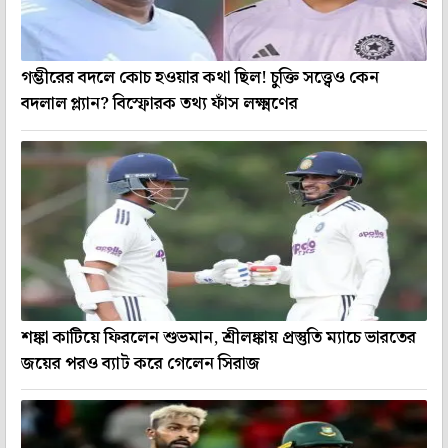
গম্ভীরের বদলে কোচ হওয়ার কথা ছিল! চুক্তি সত্ত্বেও কেন
বদলাল প্ল্যান? বিস্ফোরক তথ্য ফাঁস লক্ষ্মণের
শঙ্কা কাটিয়ে ফিরলেন শুভমান, শ্রীলঙ্কায় প্রস্তুতি ম্যাচে ভারতের
জয়ের পরও ব্যাট করে গেলেন সিরাজ