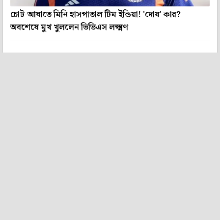
চোট-আঘাতে মিনি হাসপাতাল টিম ইন্ডিয়া! 'দোষ' কার?
অবশেষে মুখ খুললেন ভিভিএস লক্ষ্মণ