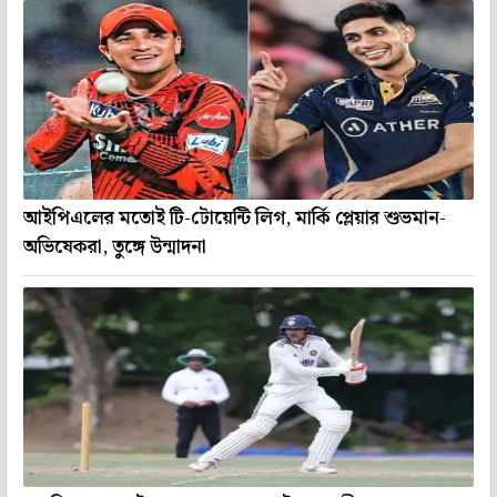
আইপিএলের মতোই টি-টোয়েন্টি লিগ, মার্কি প্লেয়ার শুভমান-
অভিষেকরা, তুঙ্গে উন্মাদনা