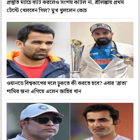
প্রস্তুতি ম্যাচে ব্যাট করলেও সংশয় কাটল না, শ্রীলঙ্কায় প্রথম
টেস্টে খেলবেন গিল? মুখ খুললেন কোচ
ওয়ানডে বিশ্বকাপের দলে ঢুকতে কী করতে হবে? এবার 'ব্রাত্য'
শামির জন্য এগিয়ে এলেন জাহির খান