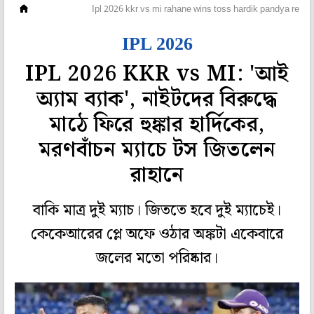
ক্রিকেট
Ipl 2026 kkr vs mi rahane wins toss hardik pandya retur
IPL 2026
IPL 2026 KKR vs MI: 'আই
অ্যাম ব্যাক', নাইটদের বিরুদ্ধে
মাঠে ফিরে হুঙ্কার হার্দিকের,
মরণবাঁচন ম্যাচে টস জিতলেন
রাহানে
বাকি মাত্র দুই ম্যাচ। জিততে হবে দুই ম্যাচেই।
কেকেআরের প্লে অফে ওঠার অঙ্কটা একেবারে
জলের মতো পরিষ্কার।