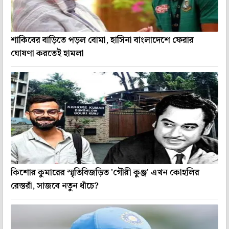
শাকিবের বাড়িতে পড়ল বোমা, হাসিনা বাংলাদেশে ফেরার
ঘোষণা করতেই হামলা
কিশোর কুমারের স্মৃতিবিজড়িত 'গৌরী কুঞ্জ' এখন কোহলির
রেস্তরাঁ, সাজবে নতুন ধাঁচে?