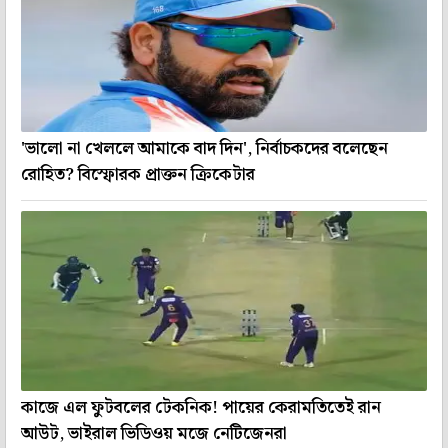
'ভালো না খেললে আমাকে বাদ দিন', নির্বাচকদের বলেছেন
রোহিত? বিস্ফোরক প্রাক্তন ক্রিকেটার
কাজে এল ফুটবলের টেকনিক! পায়ের কেরামতিতেই রান
আউট, ভাইরাল ভিডিওয় মজে নেটিজেনরা