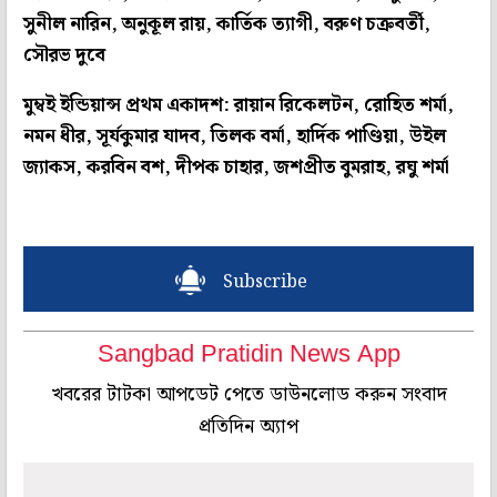
সুনীল নারিন, অনুকূল রায়, কার্তিক ত্যাগী, বরুণ চক্রবর্তী,
সৌরভ দুবে
মুম্বই ইন্ডিয়ান্স প্রথম একাদশ: রায়ান রিকেলটন, রোহিত শর্মা,
নমন ধীর, সূর্যকুমার যাদব, তিলক বর্মা, হার্দিক পাণ্ডিয়া, উইল
জ্যাকস, করবিন বশ, দীপক চাহার, জশপ্রীত বুমরাহ, রঘু শর্মা
Subscribe
Sangbad Pratidin News App
খবরের টাটকা আপডেট পেতে ডাউনলোড করুন সংবাদ
প্রতিদিন অ্যাপ