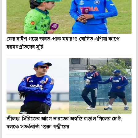
ফের বাইশ গজে ভারত-পাক মহারণ! ঘোষিত এশিয়া কাপে
হরমনপ্রীতদের সূচি
শ্রীলঙ্কা সিরিজের আগে ভারতের অস্বস্তি বাড়াল গিলের চোট,
দলকে সতর্কবার্তা 'গুরু' গম্ভীরের