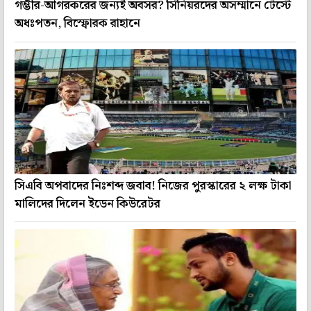
গম্ভীর-আগরকরের জন্যই অবসর? সিনিয়রদের অসম্মানে টেস্টে
অধঃপতন, বিস্ফোরক রাহানে
সিএবি অপবাদের নিঃশব্দ জবাব! নিজের পুরস্কারের ২ লক্ষ টাকা
মালিদের দিলেন ইডেন কিউরেটর