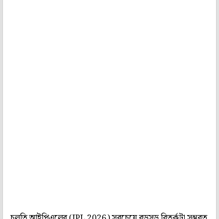
চলতি আইপিএলের (IPL 2026) সবচেয়ে বড়সড় বিতর্কটা সম্ভবত