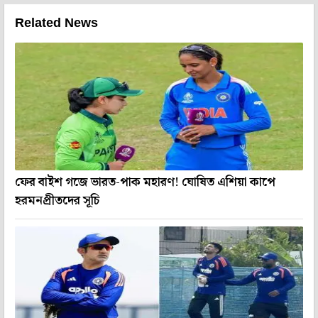
Related News
ফের বাইশ গজে ভারত-পাক মহারণ! ঘোষিত এশিয়া কাপে
হরমনপ্রীতদের সূচি