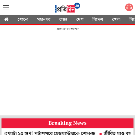
শোনো
মহানগর
রাজ্য
দেশ
বিদেশ
খেলা
বি
ADVERTISEMENT
Breaking News
টা ১০ গুণ! পটাশপুরে হেডমাস্টারকে শোকজ
জীবিত মাও বঙ্গ ব্রিগেডকে