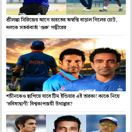
শ্রীলঙ্কা সিরিজের আগে ভারতের অস্বস্তি বাড়াল গিলের চোট,
দলকে সতর্কবার্তা 'গুরু' গম্ভীরের
শচীনকেও ছাপিয়ে যাবে টিম ইন্ডিয়ার এই তারকা! কাকে নিয়ে
'ভবিষ্যদ্বাণী' বিশ্বকাপজয়ী উথাপ্পার?