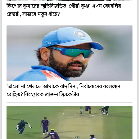
কিশোর কুমারের স্মৃতিবিজড়িত 'গৌরী কুঞ্জ' এখন কোহলির
রেস্তরাঁ, সাজবে নতুন ধাঁচে?
'ভালো না খেললে আমাকে বাদ দিন', নির্বাচকদের বলেছেন
রোহিত? বিস্ফোরক প্রাক্তন ক্রিকেটার