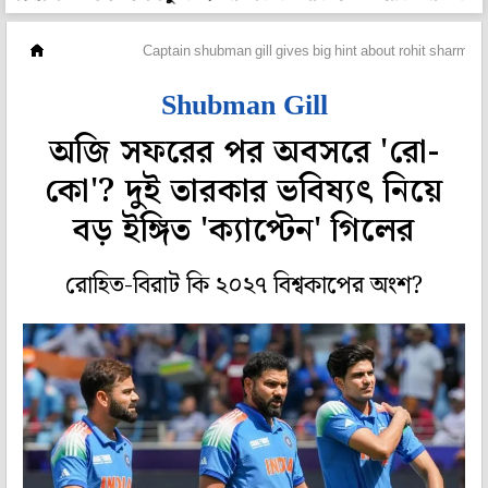
ক্রিকেট
Captain shubman gill gives big hint about rohit sharma vi
Shubman Gill
অজি সফরের পর অবসরে 'রো-
কো'? দুই তারকার ভবিষ্যৎ নিয়ে
বড় ইঙ্গিত 'ক্যাপ্টেন' গিলের
রোহিত-বিরাট কি ২০২৭ বিশ্বকাপের অংশ?