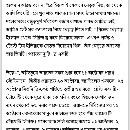
শুভমান আরও বলেন, "রোহিত ভাই যেভাবে নেতৃত্ব দিত, তা থেকে
আমি শিখেছি। সে খুব শান্ত থাকত। সব সময় ঠান্ডা মাথায় থাকত।
দলের মধ্যে বন্ধুত্বপূর্ণ পরিবেশ বজায় রাখতে পারত রোহিত ভাই।
আমিও সেই সব গুণগুলো নিয়ে নেতৃত্ব দিতে চাই।" গিলের নেতৃত্বে
ইংল্যান্ড থেকে সিরিজ ড্র করে ফিরেছে ভারত। এখনও পর্যন্ত ৬
টেস্টে টিম ইন্ডিয়াকে নেতৃত্ব দিয়েছেন গিল। তাঁর নেতৃত্বে ভারতের
জয় তিনটি। পরাজয় দু'টি। ড্র একটি।
উল্লেখ্য, অজিভূমে ভারতের সফর শুরু হবে ১৯ অক্টোবর পারথ
স্টেডিয়ামে। দ্বিতীয় ওয়ানডে ২৩ অক্টোবর, অ্যাডিলেড ওভালে। ২৫
অক্টোবর সিডনি ক্রিকেট গ্রাউন্ডে তৃতীয় ওয়ানডে। টেস্ট এবং টি-
টোয়েন্টি থেকে দূরে থাকা কোহলি এবং রোহিতকে দেখার জন্য
এখন থেকেই উন্মাদনার পারদ চড়ছে। ওয়ানডে সিরিজের পর ২৯
অক্টোবর ক্যানবেরার মানুকা ওভালে শুরু হবে পাঁচ ম্যাচের টি-
টোয়েন্টি সিরিজ। পরের ম্যাচগুলি রয়েছে রয়েছে ৩১ অক্টোবর, ২
নভেম্বর, ৬ নভেম্বর, ৮ নভেম্বর। অজিভূমে ওয়ানডে'তে প্রথমবার