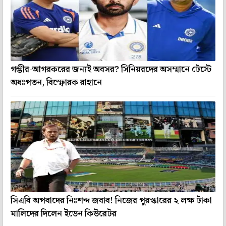
গম্ভীর-আগরকরের জন্যই অবসর? সিনিয়রদের অসম্মানে টেস্টে
অধঃপতন, বিস্ফোরক রাহানে
সিএবি অপবাদের নিঃশব্দ জবাব! নিজের পুরস্কারের ২ লক্ষ টাকা
মালিদের দিলেন ইডেন কিউরেটর