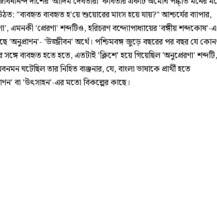
ীবনানন্দ দাশের 'আদিম দেবতারা' কবিতার একটি অমোঘ পঙ্ক্তি মনের মধ্
ঠত: "ব্যবহৃত ব্যবহৃত হ'য়ে শুয়োরের মাংস হয়ে যায়?" আশ্চর্যের ব্যাপার,
রণা', এমনকী 'প্রেরণা' শব্দটিও, হরিচরণ বন্দ্যোপাধ্যায়ের 'বঙ্গীয় শব্দকোষ'-
 'অনুপ্রাণন'- 'উজ্জীবন' অর্থে। পশ্চিমবঙ্গ জুড়ে বছরের পর বছর যে কো
 সঙ্গে ব্যবহৃত হতে হতে, এতটাই 'ক্লিশে' হয়ে গিয়েছিল 'অনুপ্রেরণা' শব্দট
অবনমন ঘটেছিল তার নিহিত ব্যঞ্জনার, যে, বাংলা ভাষাকে প্রার্থী হতে
প্রাণন' বা 'উৎসাহন'-এর মতো বিকল্পের কাছে।