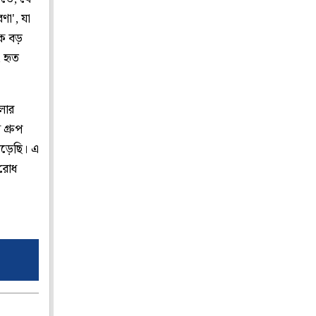
ণা', যা
িকে বড়
 হৃত
লার
গ্রুপ
পড়েছি। এ
 রোধ