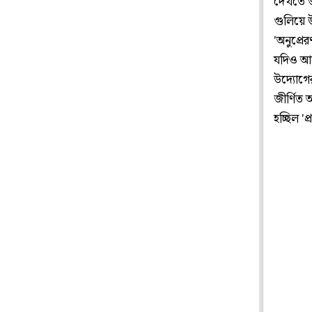
দেখতে জ
গুলিয়ে উ
'অনুপ্রে
যদিও আছে
উদ্যোগের
জীর্ণিত 
হচ্ছিল '