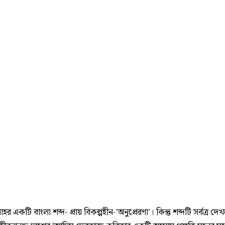
র একটি বাংলা শব্দ- প্রায় বিকল্পহীন-'অনুপ্রেরণা'। কিন্তু শব্দটি সর্বত্র দে