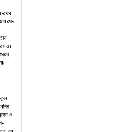
র প্রথম
ি আর যেন
্তায়
প্রসার।
 আসবে,
কর/
,
আকুল
কানির
 সৃজন ও
যখন
রতে, যে