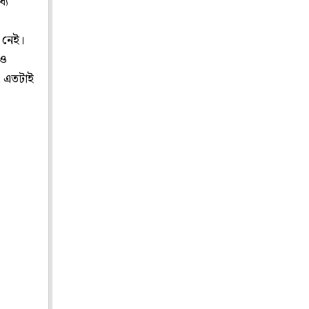
যে
এ নেই।
নও
ি, এতটাই