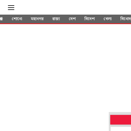
শোনো
মহানগর
রাজ্য
দেশ
বিদেশ
খেলা
বিনো