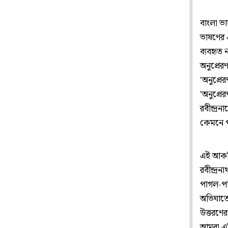
বাংলা ভা
ভাষণের এ
ব্যবহৃত ন
অনুপ্রের
'অনুপ্রে
'অনুপ্র
রবীন্দ্র
কেমনে পশ
এই আকস্
রবীন্দ্
পাগল-পার
অভিঘাতে,
উত্তরণের
আমরা এগ