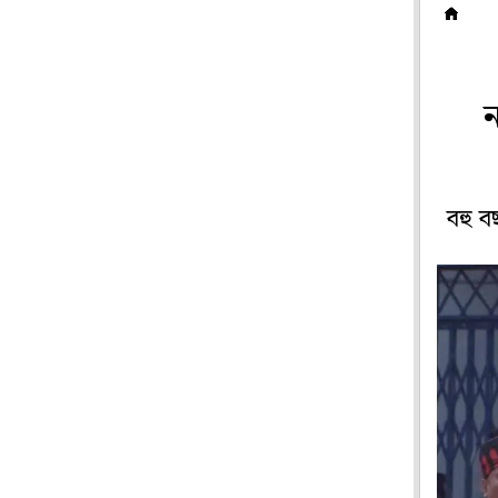
স
ন
বহু ব