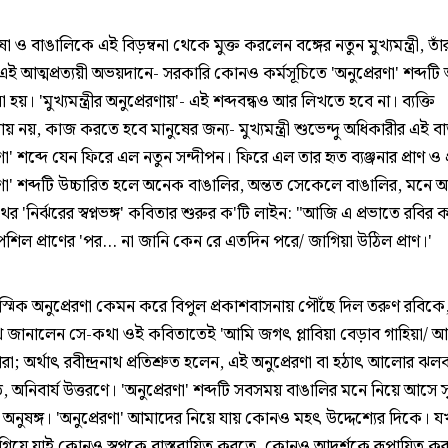
ষা ও বাঙালিকে এই বিড়ম্বনা থেকে মুক্ত করলেন বঙ্গের নতুন মুখ্যমন্ত্রী, তাঁ
ই আত্মপ্রত্যয়ী অভয়দানে- সরকারি কোনও কর্মসূচিতে 'অনুপ্রেরণা' শব্দট
া হয়। 'মুখ্যমন্ত্রীর অনুপ্রেরণায়'- এই শব্দবন্ধও আর লিখতে হবে না। ব্যক্তি
ণায় নয়, কাজ করতে হবে মানুষের জন্য- মুখ্যমন্ত্রী শুভেন্দু অধিকারীর এই বার
রণা' শব্দে যেন ফিরে এল নতুন সন্দীপন। ফিরে এল তার হৃত ব্যঞ্জনার প্রাণ ও 
েরণা' শব্দটি উচ্চারিত হলে অনেক বাঙালির, অন্তত সেকেলে বাঙালির, মনে
নাথের 'নির্ঝরের স্বপ্নভঙ্গ' কবিতার শুরুর ক'টি লাইন: "আজি এ প্রভাতে রবির 
িল প্রাণের 'পর... না জানি কেন রে এতদিন পরে/ জাগিয়া উঠিল প্রাণ।'
মিক অনুপ্রেরণা কেমন করে বিপুল প্রকাশবাসনায় পৌঁছে দিল তরুণ রবিকে
রনাথ জানালেন সে-কথা ওই কবিতাতেই 'আমি জগৎ প্লাবিয়া বেড়াব গাহিয়া/ 
া; অর্থাৎ রবীন্দ্রনাথ প্রতিশ্রুত হলেন, এই অনুপ্রেরণা বা হঠাৎ আলোর ঝল
 অনিবার্য উত্তরণে। 'অনুপ্রেরণা' শব্দটি সবসময় বাঙালির মনে নিয়ে আসে
 অনুষঙ্গ। 'অনুপ্রেরণা' আমাদের নিয়ে যায় কোনও মহৎ উদ্দেশ্যের দিকে। 
িয়ে যাই কোনও স্বপ্নকে বাস্তবায়িত করতে, কোনও আদর্শকে রূপায়িত ক