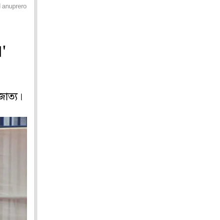
d anuprerona
া'
জাত্য।