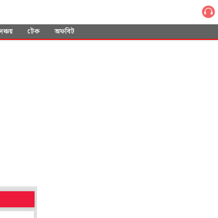
সঞ্চয়
টেক
অফবিট