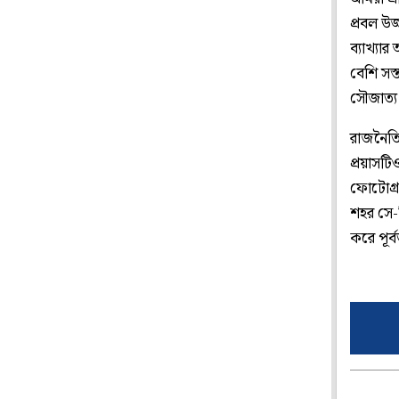
প্রবল উজ
ব্যাখ্যা
বেশি সস্
সৌজাত্য
রাজনৈতি
প্রয়াসট
ফোটোগ্র
শহর সে-ন
করে পূর্