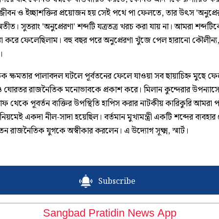
্জীবন ও ইচ্ছাশক্তির প্রয়োজন হয় সেই পথে পা ফেলতে, তার উৎস 'অনুপ্রের
র অতীত। সুতরাং 'অনুপ্রেরণা' শব্দটি যত্রতত্র খরচ করা যায় না। আমরা শব্দট
তা করে ফেলেছিলাম। বহু বছর পরে অনুপ্রেরণা খুঁজে পেল হারানো কৌলীন্য,
।
ক ক্ষমতার পালাবদল ঘটলে পূর্বতনের ফেলে যাওয়া সব ছায়াচিহ্ন মুছে ফে
িও ঘোরতর রাজনৈতিক মনোভাবকে প্রকাশ করে। মিলান কুন্দেরার উপন্যাসে 
াফ থেকে পূবর্তন ব্যক্তির উপস্থিতি হাপিস করার নাটকীয় কারিকুরি আমরা 
িয়মেই একদা নীল-সাদা হয়েছিল। বর্তমান মুখ্যমন্ত্রী একটি শব্দের ব্যবহার
বতন রাজনৈতিক যুগকে অস্বীকার করলেন। এ উদ্যোগ সূক্ষ্ম, স্মার্ট।
Subscribe
Sangbad Pratidin News App