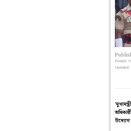
Publis
Posted: 1
Updated:
'মুখ্যমন্
অধিকারী
উদ্যোগ সূক