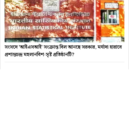
সংসদে 'আইএসআই' সংক্রান্ত বিল আনছে সরকার, মর্যাদা হারাবে
প্রশান্তচন্দ্র মহলানবিশ-সৃষ্ট প্রতিষ্ঠানটি?