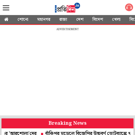
শোনো
মহানগর
রাজ্য
দেশ
বিদেশ
খেলা
বি
ADVERTISEMENT
Breaking News
'আরশোলা'দের
বাঁকিপুর মডেলে বিজেপির উচ্চবর্ণ ভোটব্যাঙ্কে থাবা! পিডিএ-র