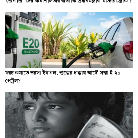
‘জেন জি’-দের ক্ষমাশীলতার বার্তা কি প্রধানমন্ত্রীর ‘মাস্টারস্ট্রোক’?
খরচ কমাতে ভরসা ইথানল, শুল্কের ধাক্কায় আদৌ সস্তা ই-২০
পেট্রল?