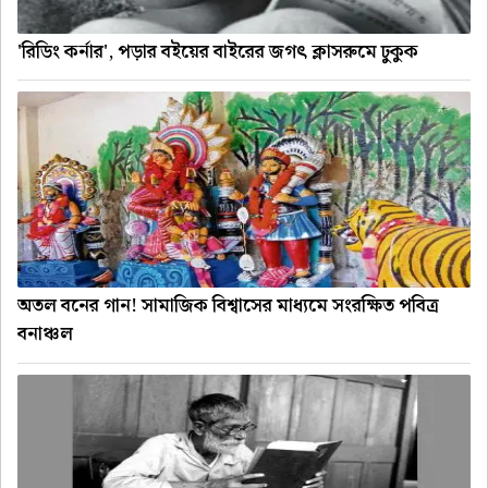
'রিডিং কর্নার', পড়ার বইয়ের বাইরের জগৎ ক্লাসরুমে ঢুকুক
অতল বনের গান! সামাজিক বিশ্বাসের মাধ্যমে সংরক্ষিত পবিত্র
বনাঞ্চল