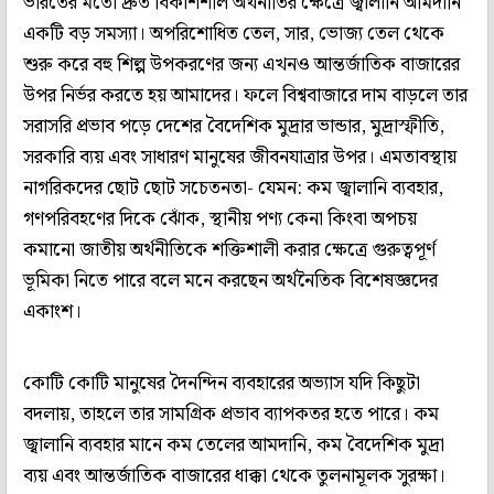
ভারতের মতো দ্রুত বিকাশশীল অর্থনীতির ক্ষেত্রে জ্বালানি আমদানি
একটি বড় সমস্যা। অপরিশোধিত তেল, সার, ভোজ্য তেল থেকে
শুরু করে বহু শিল্প উপকরণের জন্য এখনও আন্তর্জাতিক বাজারের
উপর নির্ভর করতে হয় আমাদের। ফলে বিশ্ববাজারে দাম বাড়লে তার
সরাসরি প্রভাব পড়ে দেশের বৈদেশিক মুদ্রার ভান্ডার, মুদ্রাস্ফীতি,
সরকারি ব্যয় এবং সাধারণ মানুষের জীবনযাত্রার উপর। এমতাবস্থায়
নাগরিকদের ছোট ছোট সচেতনতা- যেমন: কম জ্বালানি ব্যবহার,
গণপরিবহণের দিকে ঝোঁক, স্থানীয় পণ্য কেনা কিংবা অপচয়
কমানো জাতীয় অর্থনীতিকে শক্তিশালী করার ক্ষেত্রে গুরুত্বপূর্ণ
ভূমিকা নিতে পারে বলে মনে করছেন অর্থনৈতিক বিশেষজ্ঞদের
একাংশ।
কোটি কোটি মানুষের দৈনন্দিন ব্যবহারের অভ্যাস যদি কিছুটা
বদলায়, তাহলে তার সামগ্রিক প্রভাব ব্যাপকতর হতে পারে। কম
জ্বালানি ব্যবহার মানে কম তেলের আমদানি, কম বৈদেশিক মুদ্রা
ব্যয় এবং আন্তর্জাতিক বাজারের ধাক্কা থেকে তুলনামূলক সুরক্ষা।