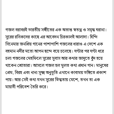
গজল বরাবরই ভারতীয় সঙ্গীতের এক অত্যন্ত স্বতন্ত্র ও সমৃদ্ধ ঘরানা।
সুরের রসিকদের কাছে এর আবেদন চিরকালই আলাদা। হিন্দি
সিনেমার জনপ্রিয় গানের পাশাপাশি গজলের ধারাও এ দেশে এক
বহমান নদীর মতো আপন ছন্দে বয়ে চলেছে। ঘণ্টার পর ঘণ্টা ধরে
চলা গজলের মেহফিলে সুরের সুবাস আর কথার জাদুতে বুঁদ হয়ে
থাকেন শ্রোতারা। আসলে গজল হল মূলত কথা প্রধান গান। মানুষের
প্রেম, বিরহ এবং নানা সূক্ষ্ম অনুভূতি এখানে কাব্যময় ভঙ্গিতে প্রকাশ
পায়। আর সেই কথা যখন সুরের স্নিগ্ধতায় মেশে, তখন তা এক
মায়াবী পরিবেশ তৈরি করে।