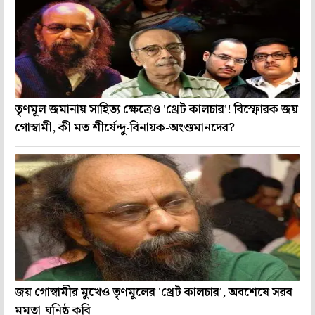
তৃণমূল জমানায় সাহিত্য ক্ষেত্রেও 'থ্রেট কালচার'! বিস্ফোরক জয়
গোস্বামী, কী মত শীর্ষেন্দু-বিনায়ক-অংশুমানদের?
জয় গোস্বামীর মুখেও তৃণমূলের 'থ্রেট কালচার', অবশেষে সরব
মমতা-ঘনিষ্ঠ কবি