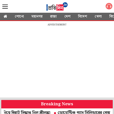
শোনো
মহানগর
রাজ্য
দেশ
বিদেশ
খেলা
বি
ADVERTISEMENT
Breaking News
িদ্ধান্ত নিল শ্রীলঙ্কা
ডোমেস্টিক গ্যাস সিলিন্ডারের বেআইনি কাটিং ব্যবস