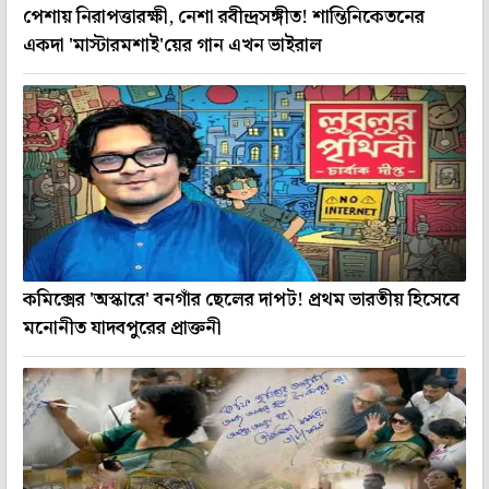
পেশায় নিরাপত্তারক্ষী, নেশা রবীন্দ্রসঙ্গীত! শান্তিনিকেতনের
একদা 'মাস্টারমশাই'য়ের গান এখন ভাইরাল
কমিক্সের 'অস্কারে' বনগাঁর ছেলের দাপট! প্রথম ভারতীয় হিসেবে
মনোনীত যাদবপুরের প্রাক্তনী