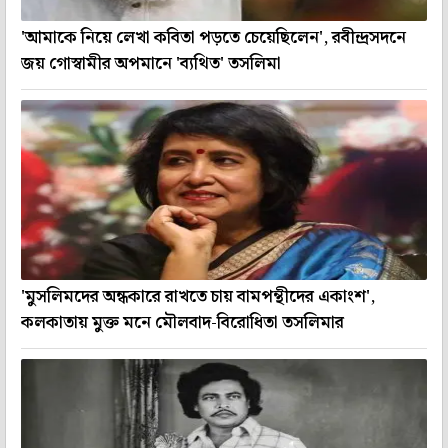
'আমাকে নিয়ে লেখা কবিতা পড়তে চেয়েছিলেন', রবীন্দ্রসদনে
জয় গোস্বামীর অপমানে 'ব্যথিত' তসলিমা
'মুসলিমদের অন্ধকারে রাখতে চায় বামপন্থীদের একাংশ',
কলকাতায় মুক্ত মনে মৌলবাদ-বিরোধিতা তসলিমার