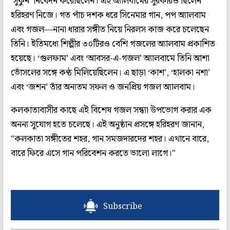
‘সুকুন’ নিবেদন করেছিলেন। এই অ্যালবামের সুরকারও ছিলেন
হরিহরণ নিজে। গত পাঁচ দশক ধরে সিনেমার গান, পপ অ্যালবাম
এবং গজল—নানা ধারার সঙ্গীত নিয়ে নিরলস কাজ করে চলেছেন
তিনি। ইতিমধ্যে শিল্পীর ৩০টিরও বেশি গজলের অ্যালবাম প্রকাশিত
হয়েছে। ‘গুলফাম’ এবং ‘আবসর-এ-গজল’ অ্যালবামে তিনি আশা
ভোঁসলের সঙ্গে কণ্ঠ মিলিয়েছিলেন। এ ছাড়া ‘কাশ’, ‘হালকা নশা’
এবং ‘জশন’ তাঁর অন্যতম সফল ও জনপ্রিয় গজল অ্যালবাম।
কলকাতাবাসীর কাছে এই বিশেষ গজল সন্ধ্যা উপভোগ করার এক
অনন্য সুযোগ হতে চলেছে। এই অনুষ্ঠান প্রসঙ্গে হরিহরণ জানান,
"কলকাতা সঙ্গীতের শহর, গান সমজদারদের শহর। এখানে বারে,
বারে ফিরে এসে গান পরিবেশন করতে ভালো লাগে।"
Subscribe