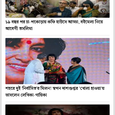
১৯ বছর পর চা-পকোড়ায় কফি হাউসে আড্ডা, বইমেলা নিয়ে
আবেগী তসলিমা
শহরে দুই 'নির্বাসিত'র মিলন! স্বপন দাশগুপ্তর 'খোলা হাওয়া'য়
ভাসলেন লেখিকা-গায়িকা