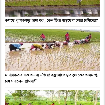
কমছে 'কৃষকবন্ধু' সাদা বক, কেন চিন্তা বাড়ছে বাংলার চাষিদের?
মানবিকতার এক অনন্য নজির! বজ্রাঘাতে মৃত কৃষকের অসমাপ্ত
চাষ সারলেন গ্রামবাসী