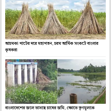
আচমকা পাটের দরে মহাপতন, চরম আর্থিক সংকটে বাংলার
কৃষকরা
বাংলাদেশের জলে ভাসছে চাষের জমি, ক্ষোভে তৃণমূলকে