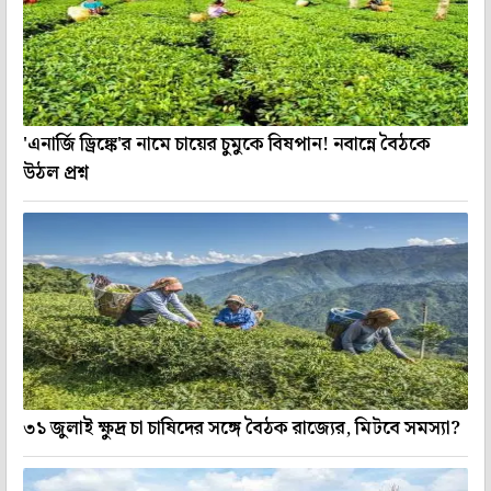
'এনার্জি ড্রিঙ্কে'র নামে চায়ের চুমুকে বিষপান! নবান্নে বৈঠকে
উঠল প্রশ্ন
৩১ জুলাই ক্ষুদ্র চা চাষিদের সঙ্গে বৈঠক রাজ্যের, মিটবে সমস্যা?