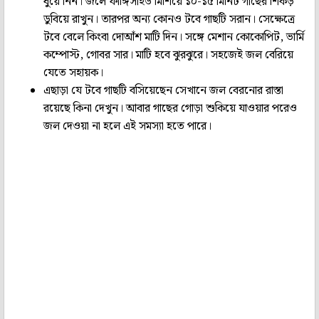
ধুয়ে নিন। জলে ফাঙ্গিসাইড মিশিয়ে ১০-১৫ মিনিট গাছের শিকড়
ডুবিয়ে রাখুন। তারপর অন্য কোনও টবে গাছটি সরান। সেক্ষেত্রে
টবে বেলে কিংবা দোআঁশ মাটি দিন। সঙ্গে মেশান কোকোপিট, ভার্মি
কম্পোস্ট, গোবর সার। মাটি হবে ঝুরঝুরে। সহজেই জল বেরিয়ে
যেতে সহায়ক।
এছাড়া যে টবে গাছটি বসিয়েছেন সেখানে জল বেরনোর রাস্তা
রয়েছে কিনা দেখুন। আবার গাছের গোড়া শুকিয়ে যাওয়ার পরেও
জল দেওয়া না হলে এই সমস্যা হতে পারে।