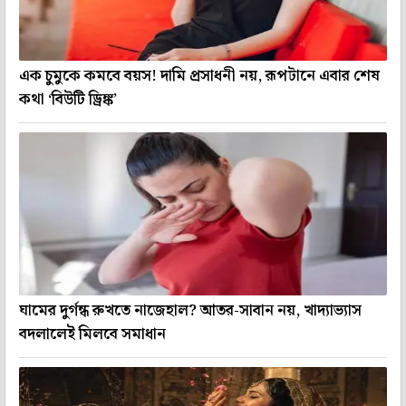
এক চুমুকে কমবে বয়স! দামি প্রসাধনী নয়, রূপটানে এবার শেষ
কথা ‘বিউটি ড্রিঙ্ক’
ঘামের দুর্গন্ধ রুখতে নাজেহাল? আতর-সাবান নয়, খাদ্যাভ্যাস
বদলালেই মিলবে সমাধান