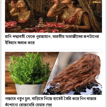
রানি পদ্মাবতী থেকে নূরজাহান, ভারতীয় সম্রাজ্ঞীদের রূপটানের
ইতিহাস অবাক করে
গজাবে নতুন চুল, বাড়িতে নিজে হাতেই তৈরি করে নিন বাজার
কাঁপানো রোজমেরি হেয়ার স্প্রে