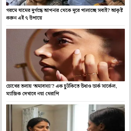
গরমে ঘামের দুর্গন্ধে আপনার থেকে দূরে পালাচ্ছে সবাই? আকৃষ্ট
করুন এই ৭ উপায়ে
চোখের তলায় ‘অমাবস্যা’? এক চুটকিতে উধাও ডার্ক সার্কেল,
ম্যাজিক দেখাবে নয়া থেরাপি