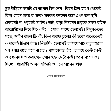
চুল উড়িয়ে মস্তানি দেখানোর দিন শেষ। নিয়ম ছিল আগে থেকেই।
কিন্তু মেনে চলত ক'জন? সরকার বদলের বঙ্গে এখন অন্য ছবি।
হেলমেট না পড়লেই ফাইন। তাই, কড়া নিয়মের চাবুকে সমস্ত বাইক
আরোহীদের শিরে দিকে দিকে শোভা পাচ্ছে হেলমেট। বিদূষকদের
মতে, আইন বাঁচল ঠিকই, কিন্তু অবাধ্য চুলের কী হবে? অনেকেরই
কপালেই চিন্তার ভাঁজ। নিত্যদিন হেলমেট চাপিয়ে সাধের চুলগুলো
সব এবার ঝরে যাবে না তো? মাথাজোড়া টাকের ভয়ে কেউ কেউ
কাঠগড়ায় দাঁড় করাচ্ছেন খোদ 'হেলমেটকে'ই। তবে বিশেষজ্ঞরা
দিচ্ছেন গ্যারান্টি! আসল সত্যিটা জানলে পাবেন স্বস্তি।
ADVERTISEMENT