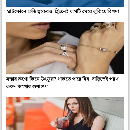
স্মার্টফোনে ক্ষতি ত্বকেরও, স্ক্রিনেই ঘাপটি মেরে লুকিয়ে বিপদ!
সস্তার রুপো কিনে উৎফুল্ল? থাকতে পারে বিষ! বাড়িতেই পরখ
করুন রুপোর গুণাগুণ