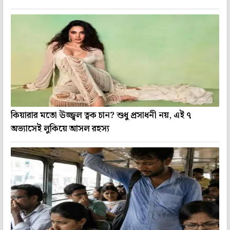
কিয়ারার মতো ঊজ্জ্বল ত্বক চান? শুধু প্রসাধনী নয়, এই ৭
অভ্যাসেই লুকিয়ে আসল রহস্য