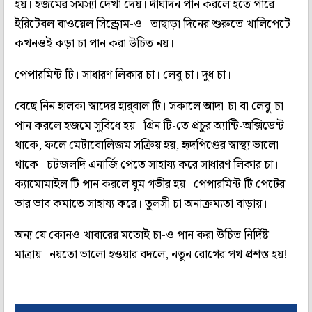
হয়। হজমের সমস্যা দেখা দেয়। দীর্ঘদিন পান করলে হতে পারে
ইরিটেবল বাওয়েল সিন্ড্রোম-ও। তাছাড়া দিনের শুরুতে খালিপেটে
কখনওই কড়া চা পান করা উচিত নয়।
পেপারমিন্ট টি। সাধারণ লিকার চা। লেবু চা। দুধ চা।
বেছে নিন হালকা স্বাদের হার্‌বাল টি। সকালে আদা-চা বা লেবু-চা
পান করলে হজমে সুবিধে হয়। গ্রিন টি-তে প্রচুর অ্যান্টি-অক্সিডেন্ট
থাকে, ফলে মেটাবোলিজম সক্রিয় হয়, হৃদপিণ্ডের স্বাস্থ্য ভালো
থাকে। চটজলদি এনার্জি পেতে সাহায্য করে সাধারণ লিকার চা।
ক্যামোমাইল টি পান করলে ঘুম গভীর হয়। পেপারমিন্ট টি পেটের
ভার ভাব কমাতে সাহায্য করে। তুলসী চা অনাক্রম্যতা বাড়ায়।
অন্য যে কোনও খাবারের মতোই চা-ও পান করা উচিত নির্দিষ্ট
মাত্রায়। নয়তো ভালো হওয়ার বদলে, নতুন রোগের পথ প্রশস্ত হয়!