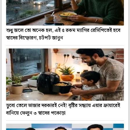
শুধু জলে তো অনেক হল, এই ৫ রকম ম্যাগির রেসিপিতেই হবে
স্বাদের বিস্ফোরণ, চটপট জানুন
ডুবো তেলে ভাজার দরকারই নেই! বৃষ্টির সন্ধ্যায় এয়ার ফ্রায়ারেই
বানিয়ে ফেলুন ৩ স্বাদের পকোড়া