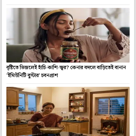
বৃষ্টিতে ভিজলেই হাঁচি-কাশি-জ্বর? কেনার বদলে বাড়িতেই বানান
'ইমিউনিটি বুস্টার' চবনপ্রাশ