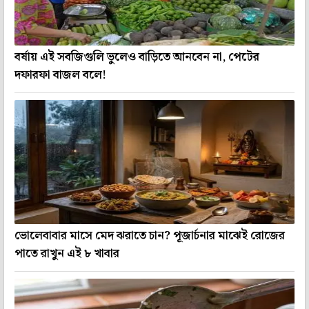
বর্ষায় এই সবজিগুলি ভুলেও বাড়িতে আনবেন না, পেটের
দফারফা বাজল বলে!
ভোলেবাবার মাসে মেদ ঝরাতে চান? পূজার্চনার মাঝেই রোজের
পাতে রাখুন এই ৮ খাবার