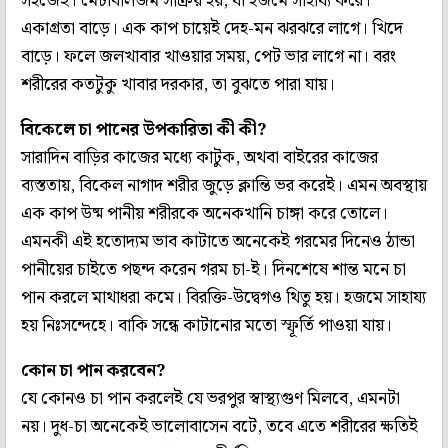
সহজেই। মেটাবলিজম সক্রিয় হয়, যা হজমে সাহায্য করে।
একাগ্রতা বাড়ে। এক কাপ চায়েই দেহ-মন ঝরঝরে লাগে। খিদে
বাড়ে। ফলে জলখাবার খাওয়ার সময়, পেট ভার লাগে না। বরং
শরীরের কতটুকু খাবার দরকার, তা বুঝতে পারা যায়।
বিকেলে চা পানের উপকারিতা কী কী?
সারাদিন বাড়ির কাজের মধ্যে কাটুক, অথবা বাইরের কাজের
ব্যস্ততায়, বিকেল নাগাদ শরীর জুড়ে ক্লান্তি ভর করেই। এমন অবস্থায়
এক কাপ উষ্ম পানীয় শরীরকে অনেকখানি চাঙ্গা করে তোলে।
এমনকী এই হতোদ্যম ভাব কাটাতে অনেকেই গরমের দিনেও ঠান্ডা
পানীয়ের চাইতে পছন্দ করেন গরম চা-ই। দিনশেষে শান্ত মনে চা
পান করলে মাথাধরা কমে। বিরক্তি-উদ্বেগও থিতু হয়। হজমে সাহায্য
হয় নিঃসন্দেহে। বাকি সন্ধে কাটানোর মতো স্ফূর্তি পাওয়া যায়।
কোন চা পান করবেন?
যে কোনও চা পান করলেই যে ভরপুর স্বাস্থ্যগুণ মিলবে, এমনটা
নয়। দুধ-চা অনেকেই ভালোবাসেন বটে, তবে এতে শরীরের ক্ষতিই