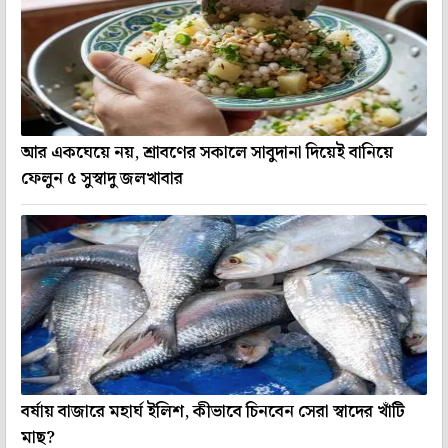
আর একঘেয়ে নয়, শ্রাবণের সকালে সাবুদানা দিয়েই বানিয়ে
ফেলুন ৫ সুস্বাদু জলখাবার
বর্ষায় বাজারে মহার্ঘ ইলিশ, কীভাবে চিনবেন সেরা স্বাদের খাঁটি
মাছ?