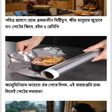
পবিত্র শ্রাবণে হোক ব্রতকালীন মিষ্টিমুখ, ক্ষীর-হালুয়ায় জুড়াবে
মন-পেটের ক্ষিদে, রইল ৫ রেসিপি
অ্যালুমিনিয়াম ফয়েলে ওঁত পেতে বিপদ, এই খাবারগুলি ঢাকা
দিলেই পেটের দফারফা!