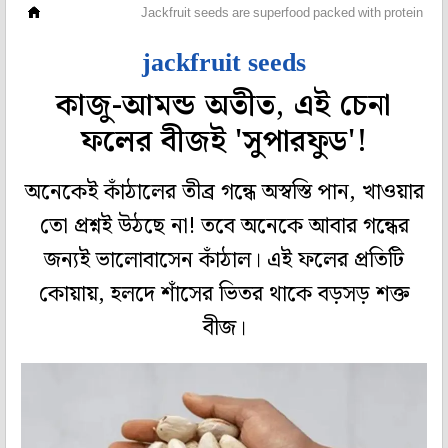
পেটপুজো
Jackfruit seeds are superfood packed with protein
jackfruit seeds
কাজু-আমন্ড অতীত, এই চেনা
ফলের বীজই 'সুপারফুড'!
অনেকেই কাঁঠালের তীব্র গন্ধে অস্বস্তি পান, খাওয়ার
তো প্রশ্নই উঠছে না! তবে অনেকে আবার গন্ধের
জন্যই ভালোবাসেন কাঁঠাল। এই ফলের প্রতিটি
কোয়ায়, হলদে শাঁসের ভিতর থাকে বড়সড় শক্ত
বীজ।