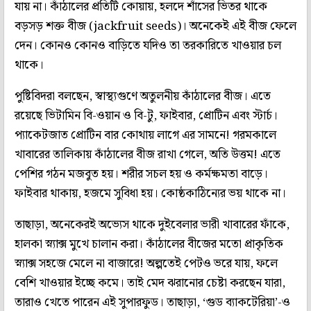
যায় না। কাঁঠালের প্রতিটি কোয়ায়, হলদে শাঁসের ভিতর থাকে
বড়সড় শক্ত বীজ (jackfruit seeds)। অনেকেই এই বীজ ফেলে
দেন। কোনও কোনও বাড়িতে যদিও তা তরকারিতে খাওয়ার চল
থাকে।
পুষ্টিবিদরা বলছেন, স্বাস্থ্যগুণে অতুলনীয় কাঁঠালের বীজ। এতে
রয়েছে ভিটামিন বি-ওয়ান ও বি-টু, ফাইবার, প্রোটিন এবং স্টার্চ।
প্যাকেটজাত প্রোটিন বার কোথায় লাগে এর সামনে! গরমকালে
খাবারের তালিকায় কাঁঠালের বীজ রাখা গেলে, অতি উত্তম! এতে
পেশির গঠন মজবুত হয়। শরীর সচল হয় ও কর্মক্ষমতা বাড়ে।
ফাইবার থাকায়, হজমে সুবিধা হয়। কোষ্ঠকাঠিন্যের ভয় থাকে না।
তাছাড়া, অনেকেরই অভ্যেস থাকে দুইবেলার ভারী খাবারের ফাঁকে,
হালকা স্ন্যাক্স মুখে চালান করা। কাঁঠালের বীজের মতো প্রাকৃতিক
স্ন্যাক্স সহজে মেলে না বাজারে! অল্পতেই পেটও ভরে যায়, ফলে
বেশি খাওয়ার ইচ্ছে কমে। তাই মেদ ঝরানোর চেষ্টা করছেন যারা,
তারাও খেতে পারেন এই সুপারফুড। তাছাড়া, ‘গুড ব্যাকটেরিয়া’-ও