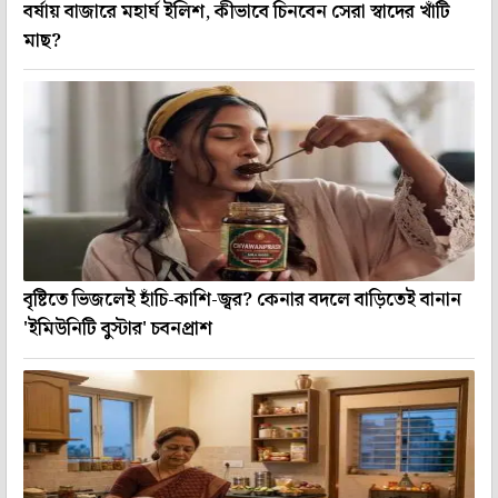
বর্ষায় বাজারে মহার্ঘ ইলিশ, কীভাবে চিনবেন সেরা স্বাদের খাঁটি
মাছ?
বৃষ্টিতে ভিজলেই হাঁচি-কাশি-জ্বর? কেনার বদলে বাড়িতেই বানান
'ইমিউনিটি বুস্টার' চবনপ্রাশ