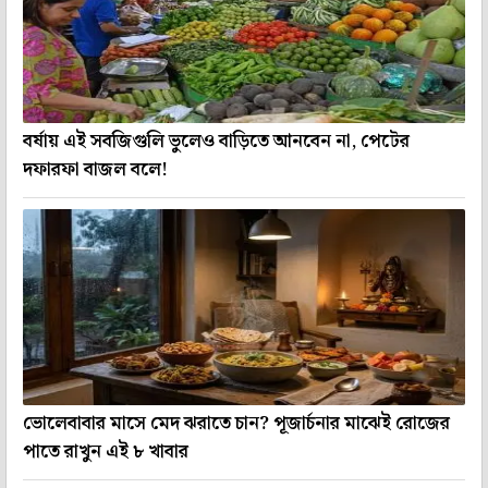
বর্ষায় এই সবজিগুলি ভুলেও বাড়িতে আনবেন না, পেটের
দফারফা বাজল বলে!
ভোলেবাবার মাসে মেদ ঝরাতে চান? পূজার্চনার মাঝেই রোজের
পাতে রাখুন এই ৮ খাবার