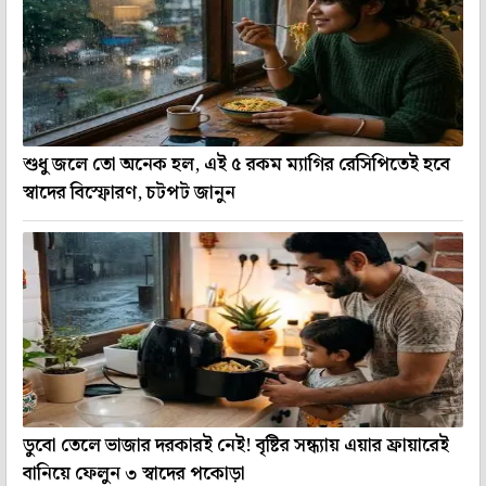
শুধু জলে তো অনেক হল, এই ৫ রকম ম্যাগির রেসিপিতেই হবে
স্বাদের বিস্ফোরণ, চটপট জানুন
ডুবো তেলে ভাজার দরকারই নেই! বৃষ্টির সন্ধ্যায় এয়ার ফ্রায়ারেই
বানিয়ে ফেলুন ৩ স্বাদের পকোড়া