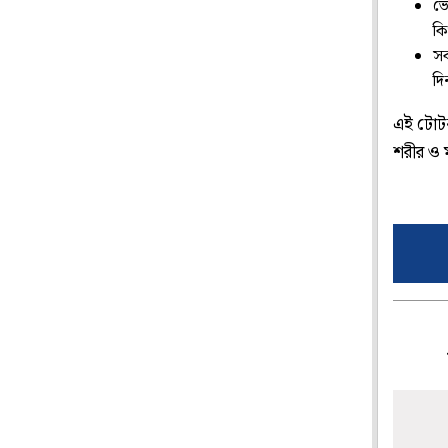
ভো
কি
সক
দি
এই টোটক
শরীর ও 