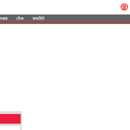
সঞ্চয়
টেক
অফবিট