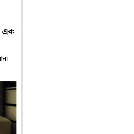
ে এক
আনা