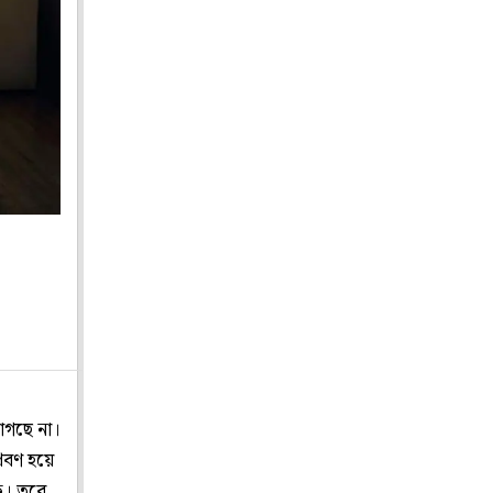
লাগছে না।
রবণ হয়ে
ক। তবে