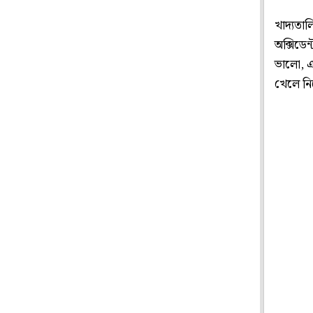
খাদ্যতা
অক্সিডে
ভালো, এ
খেলে নি