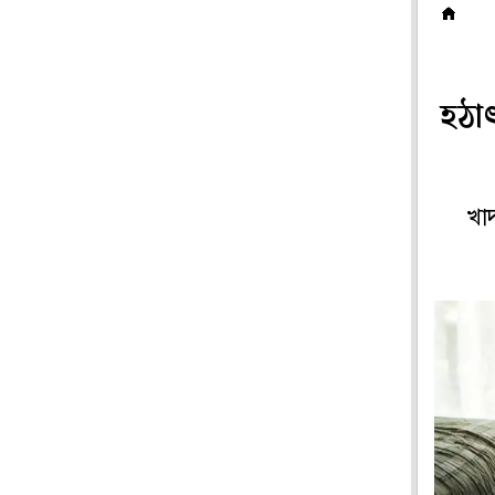
প
হঠা
খা