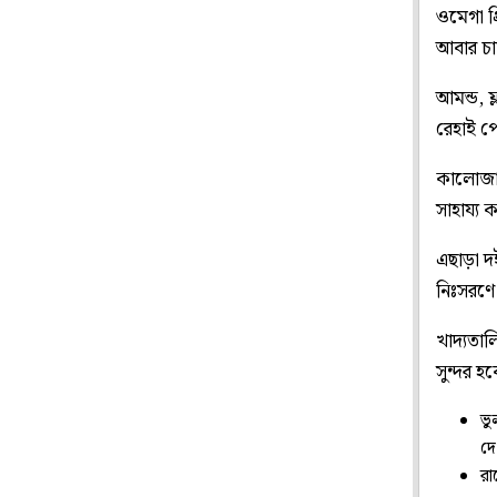
ওমেগা থ্
আবার চাঙ
আমন্ড, 
রেহাই প
কালোজাম,
সাহায্য
এছাড়া 
নিঃসরণে
খাদ্যতা
সুন্দর 
ভু
দে
রা