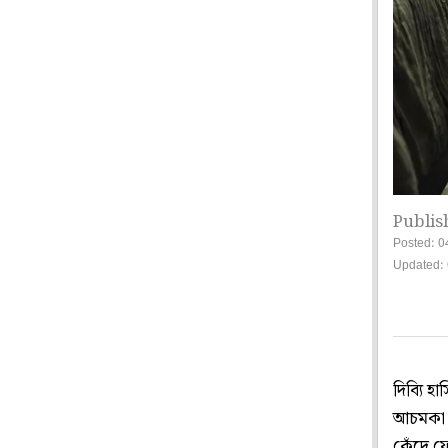
Publis
Posted: 0
Updated: 
দিব্যি হ
আচমকা 
কেঁদে ফ