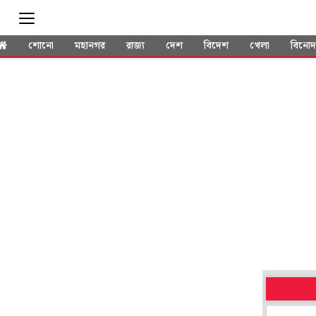
শোনো
মহানগর
রাজ্য
দেশ
বিদেশ
খেলা
বিনো