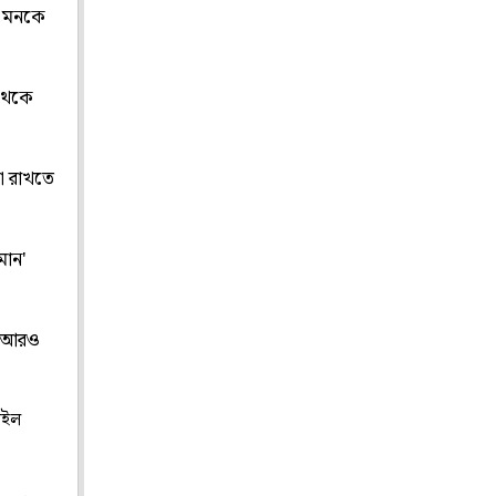
য়ে মনকে
 থেকে
লো রাখতে
মোন'
ই আরও
াইল