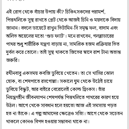
এই রোগ থেকে বাঁচার উপায় কী? চিকিৎসকদের পরামর্শ,
পিত্তথলিকে সুস্থ রাখতে প্লেট থেকে আজই চিনি ও ময়দাকে বিদায়
জানান। বদলে ডায়েটে রাখুন ভিটামিন-সি সমৃদ্ধ ফল, বাদাম এবং
অলিভ অয়েলের মতো ‘গুড ফ্যাট’। মনে রাখবেন, গলব্লাডারের
পাথর শুধু শারীরিক যন্ত্রণা বাড়ায় না, সামগ্রিক হজম প্রক্রিয়ার ভিত
দুর্বল করে তোলে। তাই সুস্থ থাকতে জিভের স্বাদে রাশ টানা অত্যন্ত
জরুরি।
রথীনবাবু একসময় কবজি ডুবিয়ে খেতেন। তা সে খাসির ঝোল
হোক, বা শেষপাতে রসগোল্লা। সকালে ঘুম থেকে উঠেই চায়ে
ডুবিয়ে বিস্কুট, আর বাইরে বেরোলেই কোল্ড ড্রিংকস। তাঁর
নিয়ন্ত্রণহীন জীবনযাপন শেষপর্যন্ত পিত্তথলিতে পাথরের কারণ হয়ে
উঠল। আগে থেকে সাবধান হলে হয়তো আজ এই সমস্যায় পড়ত
হত না তাঁকে। এ গল্প আমাদের ক্ষেত্রেও সত্যি। আগে থেকে সচেতন
থাকলে কোনও বিপদ হওয়ার সম্ভাবনা থাকে না।