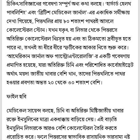
চিকিৎসাবিজ্ঞানের গবেষণা সম্পূর্ণ অন্য কথা বলছে। ‘হার্ভার্ড হেলথ
পাবলিশিং’ এবং ‘ব্রিটিশ মেডিকেল জার্নাল’-এর একাধিক সমীক্ষায়
দেখা গিয়েছে, পিত্তথলির প্রায় ৮০ শতাংশ পাথরই আসলে
কোলেস্টেরল স্টোন। যখন যকৃৎ বা লিভার থেকে পিত্তরসে
অতিরিক্ত কোলেস্টেরল নিঃসৃত হয় এবং তা ঠিকমতো দ্রবীভূত হতে
পারে না, তখনই তা ধীরে ধীরে স্ফটিকের আকার নিতে শুরু করে।
‘আমেরিকান জার্নাল অফ গ্যাস্ট্রোএন্টারোলজি’-র একটি গবেষণায়
প্রমাণিত হয়েছে, যারা অতিরিক্ত চিনি এবং পরিশোধিত কার্বোহাইড্রেট
অর্থাৎ ময়দা জাতীয় খাবার বেশি খান, তাদের পিত্তথলিতে পাথর
হওয়ার প্রবণতা অন্তত ২০ থেকে ৩০ শতাংশ বেশি।
ফাইল ছবি
মেডিকেল সায়েন্স বলছে, চিনি বা অতিরিক্ত মিষ্টিজাতীয় খাবার
রক্তে ইনসুলিনের মাত্রা একধাক্কায় বাড়িয়ে দেয়। এই বাড়তি
ইনসুলিন লিভারকে আরও বেশি কোলেস্টেরল তৈরি করতে
প্ররোচিত করে। ফলে পিত্তরসের স্বাভাবিক রাসায়নিক ভারসাম্য নষ্ট