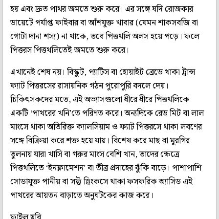
হয় এবং দ্রুত পাথর জমতে শুরু করে। এর সঙ্গে যদি রোজকার
ডায়েটে পর্যাপ্ত ফাইবার বা আঁশযুক্ত খাবার (যেমন শাকসবজি বা
গোটা দানা শস্য) না থাকে, তবে পিত্তথলি অলস হয়ে পড়ে। ফলে
পিত্তরস পিত্তথলিতেই জমতে শুরু করে।
এখানেই শেষ নয়। বিস্কুট, প্যাটিস বা হোয়াইট ব্রেডে থাকা ট্রান্স
ফ্যাট পিত্তরসের রাসায়নিক গঠন পুরোপুরি বদলে দেয়।
চিকিৎসকদের মতে, এই অভ্যাসগুলো ধীরে ধীরে পিত্তথলিকে
একটি ‘পাথরের খনি’তে পরিণত করে। অন্যদিকে রেড মিট বা লাল
মাংসে থাকা অতিরিক্ত ক্যালসিয়াম ও ফ্যাট পিত্তরসে থাকা লবণের
সঙ্গে বিক্রিয়া করে শক্ত হয়ে যায়। বিশেষ করে মাছ বা মুরগির
তুলনায় যারা খাসি বা গরুর মাংস বেশি খান, তাদের ক্ষেত্রে
পিত্তথলিতে ‘ইনফ্লামেশন’ বা তীব্র প্রদাহের ঝুঁকি বাড়ে। পাশাপাশি
সোডাযুক্ত পানীয় বা সফ্ট ড্রিংকসে থাকা ফসফরিক অ্যাসিড এই
পাথরের আয়তন বাড়াতে অনুঘটকের কাজ করে।
ফাইল ছবি