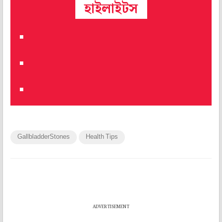
হাইলাইটস
GallbladderStones
Health Tips
ADVERTISEMENT