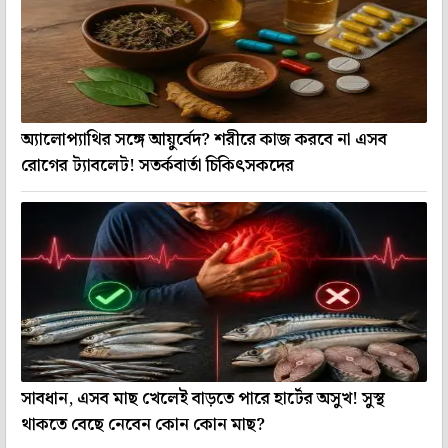
অ্যালোপ্যাথির সঙ্গে আয়ুর্বেদ? শরীরে কাজ করবে না এসব
রোগের ট্যাবলেট! সতর্কবার্তা চিকিৎসকদের
সাবধান, এসব মাছ খেলেই বাড়তে পারে হার্টের অসুখ! সুস্থ
থাকতে বেছে নেবেন কোন কোন মাছ?