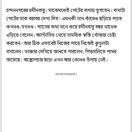
চন্দননগরের রথীনবাবু। মাঝেমধ্যেই পেটের ব্যথায় ভুগতেন। ব্যথাটা
পেটের মাঝ বরাবর দেখা দিত। এমনকী ডান কাঁধেও ছড়িয়ে পড়ত
কখনও-সখনও। গ্যাসের ব্যথা মনে করে রথীনবাবু বছর খানেক
এড়িয়ে গেলেন। অ্যান্টাসিড খেয়ে সাময়িক স্বস্তি খোঁজার চেষ্টা
করতেন। আর ঠিক এভাবেই নিজের পায়ে নিজেই কুড়ুলটা
বসালেন। ডাক্তার দেখিয়ে জানতে পারলেন, পিত্তথলিতে পাথর
জমেছে। অস্ত্রোপচার ছাড়া এখন আর কোনও উপায় নেই।
ADVERTISEMENT