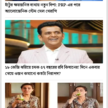
হাঁটুর ক্ষয়জনিত ব্যথায় নতুন দিশা: PRP-এর পরে
অ্যালোজেনিক স্টেম সেল থেরাপি
১৮ কেজি ঝরিয়ে চমক ৫৭ বছরের রবি কিষানের! দিনে একবার
খেয়ে ওজন কমানো কতটা নিরাপদ?