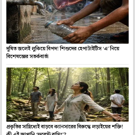
দূষিত জলেই লুকিয়ে বিপদ! শিশুদের হেপাটাইটিস ‘এ’ নিয়ে
বিশেষজ্ঞের সতর্কবার্তা
প্রকৃতির সান্নিধ্যেই বাড়বে ক্যানসারের বিরুদ্ধে লড়াইয়ের শক্তি!
কী এই জাপানি ‘ফরেস্ট বাথিং’?