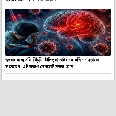
জ্বরের সঙ্গে বমি-খিঁচুনি! চাঁদিপুরা ভাইরাসে মস্তিষ্কে ছড়াচ্ছে
সংক্রমণ, এই লক্ষণ দেখলেই সতর্ক হোন