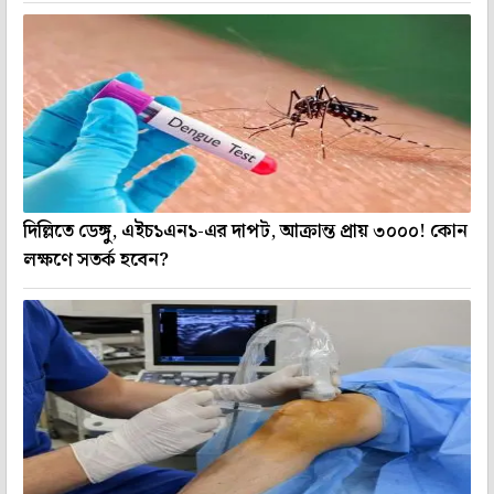
দিল্লিতে ডেঙ্গু, এইচ১এন১-এর দাপট, আক্রান্ত প্রায় ৩০০০! কোন
লক্ষণে সতর্ক হবেন?