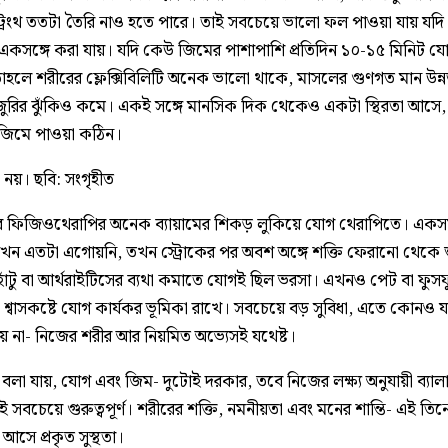
ট্রেংথ ততটা তৈরি নাও হতে পারে। তাই সবচেয়ে ভালো ফল পাওয়া যায় যদি
একসঙ্গে করা যায়। যদি কেউ জিমের পাশাপাশি প্রতিদিন ১০-১৫ মিনিট যো
াহলে শরীরের ফ্লেক্সিবিলিটি অনেক ভালো থাকে, মাসলের গুণগত মান উন্
ুরির ঝুঁকিও কমে। একই সঙ্গে মানসিক দিক থেকেও একটা স্থিরতা আসে,
র জিমে পাওয়া কঠিন।
 নয়। ছবি: সংগৃহীত
ফিজিওথেরাপির অনেক ব্যায়ামের শিকড় লুকিয়ে যোগ থেরাপিতে। এক
 যখন এতটা এগোয়নি, তখন স্ট্রোকের পর অবশ অঙ্গে শক্তি ফেরানো থেকে 
াঁটু বা আর্থরাইটিসের ব্যথা কমাতে যোগই ছিল ভরসা। এখনও পেট বা ফুস
া শ্বাসকষ্টে যোগ কার্যকর ভূমিকা রাখে। সবচেয়ে বড় সুবিধা, এতে কোনও যন্
য় না- নিজের শরীর আর নিয়মিত অভ্যেসই যথেষ্ট।‌
লা যায়, যোগ এবং জিম- দুটোই দরকার, তবে নিজের লক্ষ্য অনুযায়ী ব্যালা
 সবচেয়ে গুরুত্বপূর্ণ। শরীরের শক্তি, নমনীয়তা এবং মনের শান্তি- এই তিন
 আসে প্রকৃত সুস্থতা।