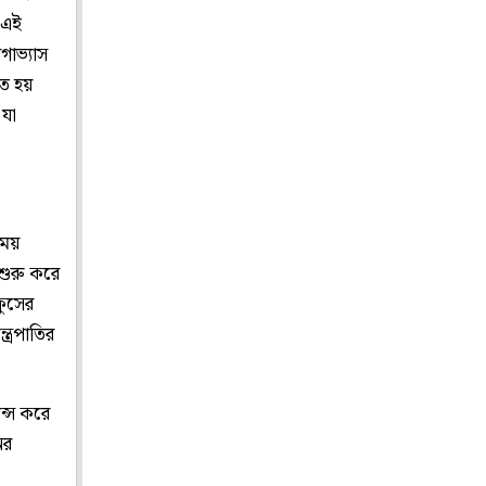
 এই
গাভ্যাস
নত হয়
 যা
সময়
শুরু করে
ফুসের
ত্রপাতির
ন্স করে
ের