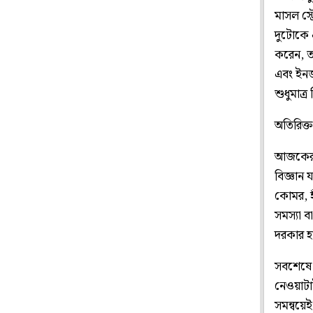
মাসল স্
দুটোকে 
করেন, ত
এবং ইনজ
শুধুমাত্
অতিরিক্ত
আজকের 
বিজ্ঞান
কোমর, হ
সমস্যা ব
দরকার হ
সবশেষে ব
নেওয়াটাই
সমন্বয়েই