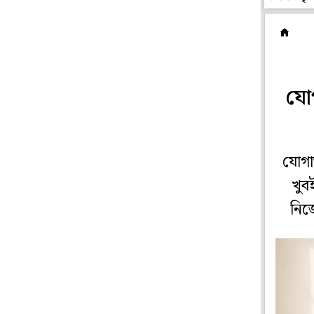
প্
যো
যোগা
খুব
নিজ