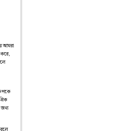
নায় আমরা
 করে,
হলে
্রুপকে
্রিক
 জন্য
করলে