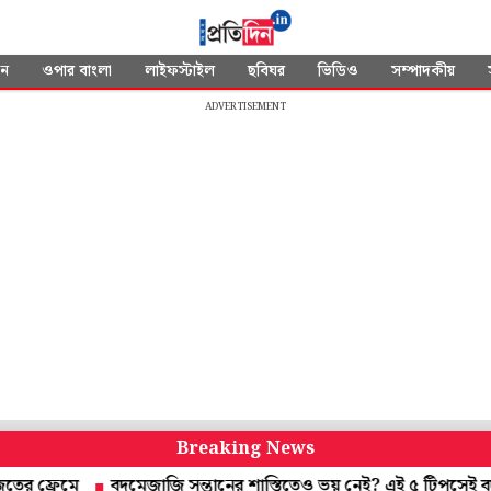
দন
ওপার বাংলা
লাইফস্টাইল
ছবিঘর
ভিডিও
সম্পাদকীয়
ADVERTISEMENT
Breaking News
রেমে
বদমেজাজি সন্তানের শাস্তিতেও ভয় নেই? এই ৫ টিপসেই বদলাবে 