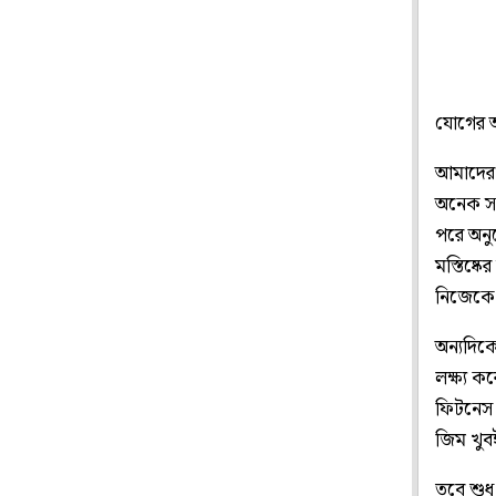
যোগের অ
আমাদের ম
অনেক সম
পরে অনুশ
মস্তিষ্ক
নিজেকে 
অন্যদিকে
লক্ষ্য ক
ফিটনেস উ
জিম খুব
তবে শুধ