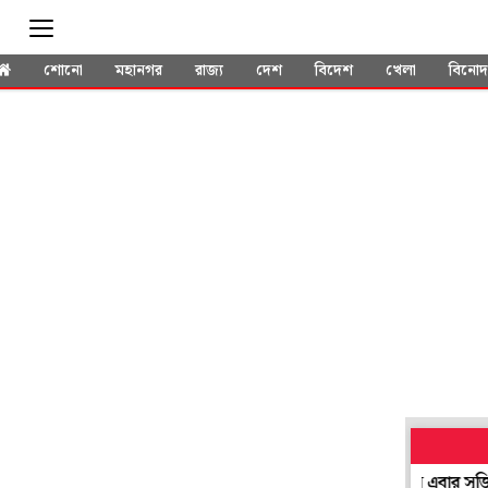
শোনো
মহানগর
রাজ্য
দেশ
বিদেশ
খেলা
বিনো
 তোমারে সেলাম', 'গুপী গাইন বাঘা বাইন' তৈরির ইতিহাস এবার সৃজিতের ফ্