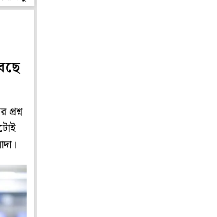
েছে
্রশ্ন
ুটোই
াদা।