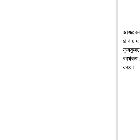
আজকের ব
প্রাণায়া
ফুসফুসকে
কার্যকর।
করে।