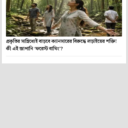
প্রকৃতির সান্নিধ্যেই বাড়বে ক্যানসারের বিরুদ্ধে লড়াইয়ের শক্তি!
কী এই জাপানি ‘ফরেস্ট বাথিং’?