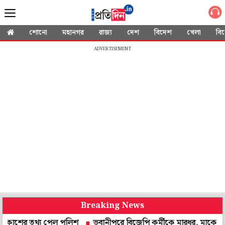
শোনো
মহানগর
রাজ্য
দেশ
বিদেশ
খেলা
বি
ADVERTISEMENT
Breaking News
থ্য পেল পুলিশ
ভবানীপুরে বিজেপি কর্মীকে মারধর, মাকে শ্লীলতাহানি!