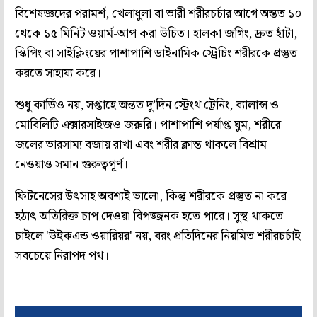
বিশেষজ্ঞদের পরামর্শ, খেলাধুলা বা ভারী শরীরচর্চার আগে অন্তত ১০
থেকে ১৫ মিনিট ওয়ার্ম-আপ করা উচিত। হালকা জগিং, দ্রুত হাঁটা,
স্কিপিং বা সাইক্লিংয়ের পাশাপাশি ডাইনামিক স্ট্রেচিং শরীরকে প্রস্তুত
করতে সাহায্য করে।
শুধু কার্ডিও নয়, সপ্তাহে অন্তত দু’দিন স্ট্রেংথ ট্রেনিং, ব্যালান্স ও
মোবিলিটি এক্সারসাইজও জরুরি। পাশাপাশি পর্যাপ্ত ঘুম, শরীরে
জলের ভারসাম্য বজায় রাখা এবং শরীর ক্লান্ত থাকলে বিশ্রাম
নেওয়াও সমান গুরুত্বপূর্ণ।
ফিটনেসের উৎসাহ অবশ্যই ভালো, কিন্তু শরীরকে প্রস্তুত না করে
হঠাৎ অতিরিক্ত চাপ দেওয়া বিপজ্জনক হতে পারে। সুস্থ থাকতে
চাইলে 'উইকএন্ড ওয়ারিয়র' নয়, বরং প্রতিদিনের নিয়মিত শরীরচর্চাই
সবচেয়ে নিরাপদ পথ।