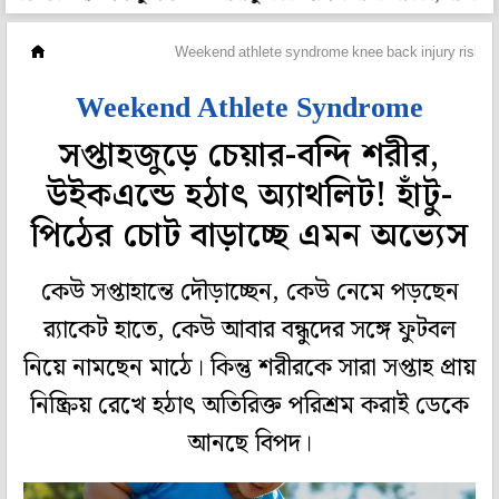
প্রেসক্রিপশন
Weekend athlete syndrome knee back injury risk y
Weekend Athlete Syndrome
সপ্তাহজুড়ে চেয়ার-বন্দি শরীর,
উইকএন্ডে হঠাৎ অ্যাথলিট! হাঁটু-
পিঠের চোট বাড়াচ্ছে এমন অভ্যেস
কেউ সপ্তাহান্তে দৌড়াচ্ছেন, কেউ নেমে পড়ছেন
র‍্যাকেট হাতে, কেউ আবার বন্ধুদের সঙ্গে ফুটবল
নিয়ে নামছেন মাঠে। কিন্তু শরীরকে সারা সপ্তাহ প্রায়
নিষ্ক্রিয় রেখে হঠাৎ অতিরিক্ত পরিশ্রম করাই ডেকে
আনছে বিপদ।