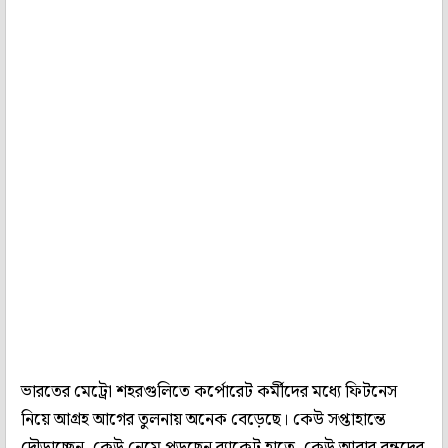
ভারতের মেট্রো শহরগুলিতে কর্পোরেট কর্মীদের মধ্যে ফিটনেস
নিয়ে আগ্রহ আগের তুলনায় অনেক বেড়েছে। কেউ সপ্তাহান্তে
দৌড়াচ্ছেন, কেউ নেমে পড়ছেন র‍্যাকেট হাতে, কেউ আবার বন্ধুদের