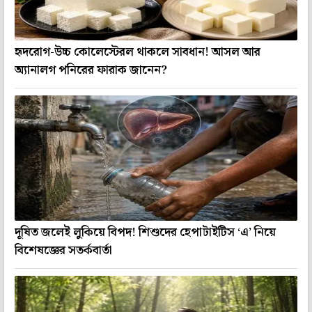
হৃদরোগ-উচ্চ কোলেস্টেরল থাকলে সাবধান! আসল আর
অ্যানালগ পনিরের ফারাক জানেন?
দূষিত জলেই লুকিয়ে বিপদ! শিশুদের হেপাটাইটিস ‘এ’ নিয়ে
বিশেষজ্ঞের সতর্কবার্তা