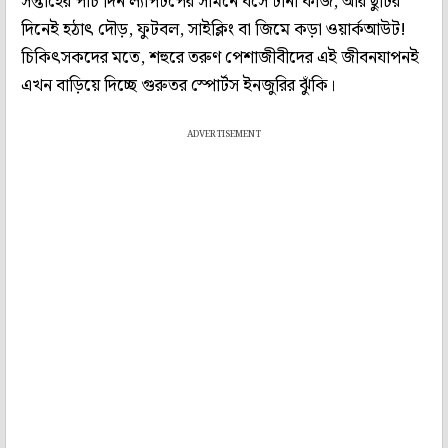
সপ্তাহের পাঁচ দিন ল্যাপটপের সামনে বসে টানা কাজ, আর ছুটির
দিনেই হঠাৎ দৌড়, ফুটবল, সাইক্লিং বা জিমে কড়া ওয়ার্কআউট!
চিকিৎসকদের মতে, শহুরে তরুণ পেশাজীবীদের এই জীবনযাপনই
এখন বাড়িয়ে দিচ্ছে গুরুতর স্পোর্টস ইনজুরির ঝুঁকি।
ADVERTISEMENT