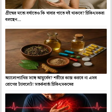
গ্রীষ্মের মতো বর্ষাতেও কি খাবার পাতে দই থাকবে? চিকিৎসকরা
বলছেন...
অ্যালোপ্যাথির সঙ্গে আয়ুর্বেদ? শরীরে কাজ করবে না এসব
রোগের ট্যাবলেট! সতর্কবার্তা চিকিৎসকদের