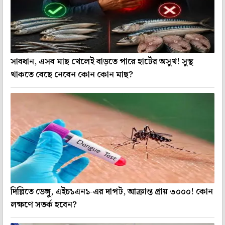
সাবধান, এসব মাছ খেলেই বাড়তে পারে হার্টের অসুখ! সুস্থ
থাকতে বেছে নেবেন কোন কোন মাছ?
দিল্লিতে ডেঙ্গু, এইচ১এন১-এর দাপট, আক্রান্ত প্রায় ৩০০০! কোন
লক্ষণে সতর্ক হবেন?