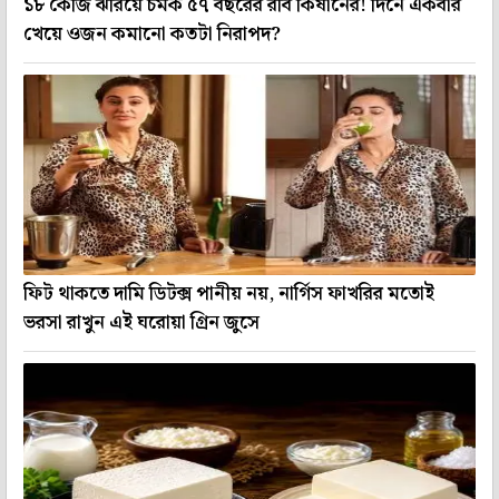
১৮ কেজি ঝরিয়ে চমক ৫৭ বছরের রবি কিষানের! দিনে একবার
খেয়ে ওজন কমানো কতটা নিরাপদ?
ফিট থাকতে দামি ডিটক্স পানীয় নয়, নার্গিস ফাখরির মতোই
ভরসা রাখুন এই ঘরোয়া গ্রিন জুসে