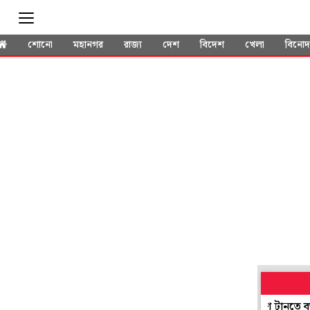
শোনো
মহানগর
রাজ্য
দেশ
বিদেশ
খেলা
বিনো
 থেকে শিক্ষা নিয়ে এবার অনলাইনে ডিসিআর, দুর্নীতিতে রাশ টানতে বড় পদক্ষ