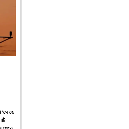
 'মে ডে'
াটি
াজ থেকে