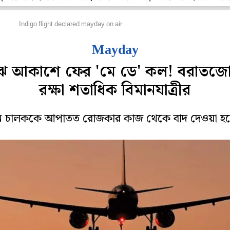
েশ
Indigo flight declared mayday on air
Mayday
ঝ আকাশে ফের 'মে ডে' কল! বরাতজে
রক্ষা শতাধিক বিমানযাত্রীর
ন চালককে আপাতত রোজকার কাজ থেকে বাদ দেওয়া হ