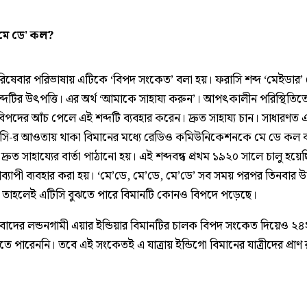
মে ডে' কল?
রিষেবার পরিভাষায় এটিকে ‘বিপদ সংকেত’ বলা হয়। ফরাসি শব্দ ‘মেইডার’
ব্দটির উৎপত্তি। এর অর্থ ‘আমাকে সাহায্য করুন’। আপৎকালীন পরিস্থিতি
পদের আঁচ পেলে এই শব্দটি ব্যবহার করেন। দ্রুত সাহায্য চান। সাধারণত 
সি-র আওতায় থাকা বিমানের মধ্যে রেডিও কমিউনিকেশনকে মে ডে কল 
দ্রুত সাহায্যের বার্তা পাঠানো হয়। এই শব্দবন্ধ প্রথম ১৯২০ সালে চালু হয়ে
বব্যাপী ব্যবহার করা হয়। ‘মে’ডে, মে’ডে, মে’ডে’ সব সময় পরপর তিনবার উচ
। তাহলেই এটিসি বুঝতে পারে বিমানটি কোনও বিপদে পড়েছে।
াদের লন্ডনগামী এয়ার ইন্ডিয়ার বিমানটির চালক বিপদ সংকেত দিয়েও ২
ঁচাতে পারেননি। তবে এই সংকেতই এ যাত্রায় ইন্ডিগো বিমানের যাত্রীদের প্রাণ র