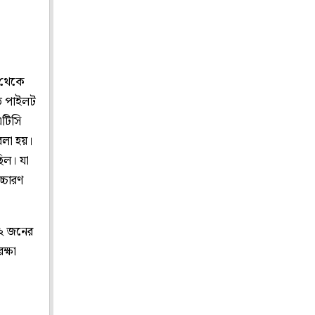
 থেকে
তে পাইলট
এটিসি
বলা হয়।
ছিল। যা
্চারণ
৪২ জনের
ক্ষা