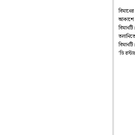
বিমানের
আকাশে 'ম
বিমানটি
তলানিতে
বিমানটি
'ডি রস্ট