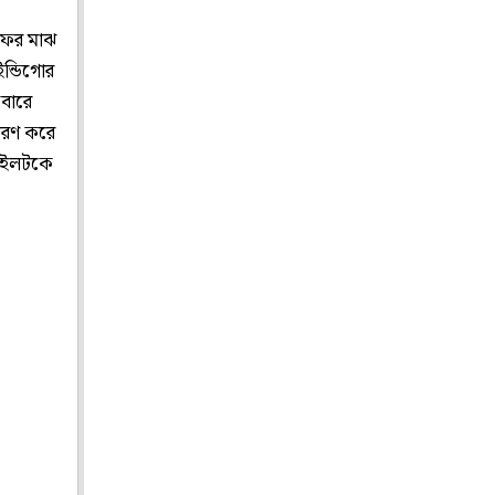
 ফের মাঝ
ন্ডিগোর
েবারে
বতরণ করে
পাইলটকে