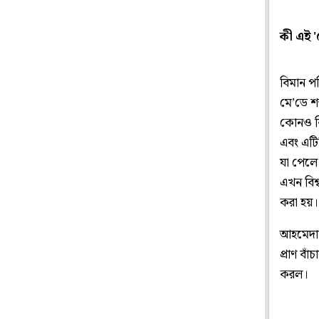
কী এই '
বিমান প
মে’ডে শ
কোনও বি
এবং এটি
যা পেলে 
এখন বিশ্
করা হয়
আহমেদাব
প্রাণ বা
করল।