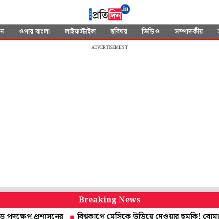
দন
ওপার বাংলা
লাইফস্টাইল
ছবিঘর
ভিডিও
সম্পাদকীয়
ADVERTISEMENT
Breaking News
েপ প্রশাসনের
বিশ্বকাপে মেসিকে উড়িয়ে দেওয়ার হুমকি! বোমা নিয়ে