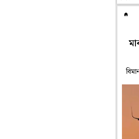
দ
মা
বিমা