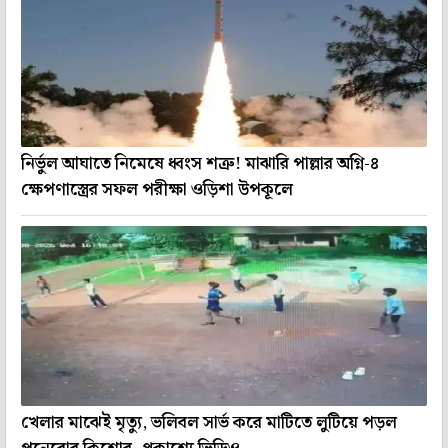
নির্ভুল আঘাতে নিমেষে ধ্বংস শত্রু! মাঝারি পাল্লার অগ্নি-৪
ক্ষেপণাস্ত্রের সফল পরীক্ষা ওড়িশা উপকূলে
খেলার মাঝেই মৃত্যু, ভলিবল সার্ভ করে মাটিতে লুটিয়ে পড়ল