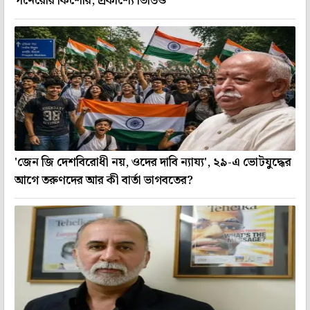
পনেরোর কিশোর, প্রকাশ্যে ভিডিও
'জেন জি দেশবিরোধী নয়, ওদের দাবি ন্যায্য', ২৯-এ ভোটযুদ্ধের
আগে তরুণদের আর কী বার্তা ভাগবতের?