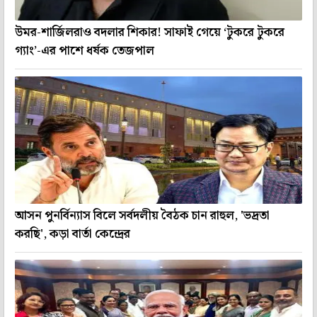
উমর-শার্জিলরাও বদলার শিকার! সাফাই গেয়ে ‘টুকরে টুকরে
গ্যাং’-এর পাশে ধর্ষক তেজপাল
আসন পুনর্বিন্যাস বিলে সর্বদলীয় বৈঠক চান রাহুল, 'ভদ্রতা
করছি', কড়া বার্তা কেন্দ্রের