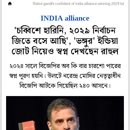
দেশ
Rahul gandhi confident of india alliance winning 2029 loks
INDIA alliance
'চব্বিশে হারিনি, ২০২৯ নির্বাচন
জিতে বসে আছি', 'ভঙ্গুর' ইন্ডিয়া
জোট নিয়েও স্বপ্ন দেখছেন রাহুল
২০২৪ সালে বিজেপির অব কি বার চারশো পারের
স্বপ্ন পূরণ হয়নি। উলটে নরেন্দ্র মোদির নেতৃত্বাধীন
বিজেপি আটকে গিয়েছিল ২৪০ আসনে।