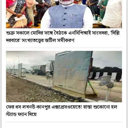
শুক্র সকালে মোদির সঙ্গে বৈঠকে এনসিপিআই সাংসদরা, 'দিল্লি
দরবারে' সংখ্যাতত্ত্বের জটিল সমীকরণ
ফের ধস লখনউ-কানপুর এক্সপ্রেসওয়েতে! রাস্তা শুকোনো হল
স্ট্যান্ড ফ্যান দিয়ে