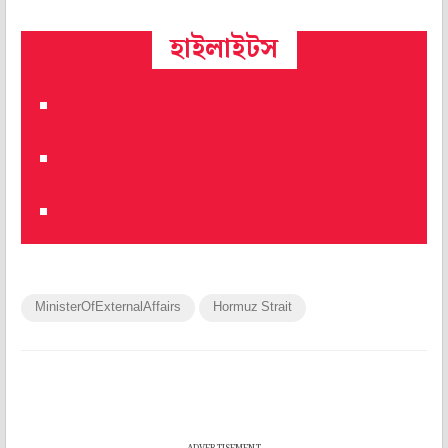
হাইলাইটস
MinisterOfExternalAffairs
Hormuz Strait