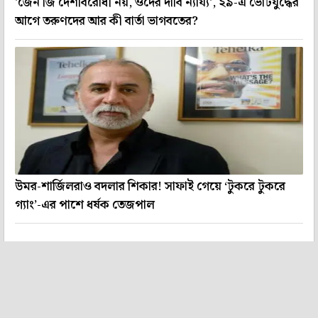
'জেন জি দেশবিরোধী নয়, ওদের দাবি ন্যায্য', ২৯-এ ভোটযুদ্ধের
আগে তরুণদের আর কী বার্তা ভাগবতের?
উমর-শার্জিলরাও বদলার শিকার! সাফাই গেয়ে ‘টুকরে টুকরে
গ্যাং’-এর পাশে ধর্ষক তেজপাল