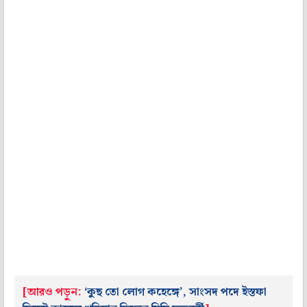
[আরও পড়ুন:
‘কুছ তো লোগ কহেঙ্গে’, সাংসদ পদে ইস্তফা