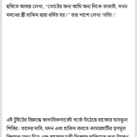
ছবিতে আবার লেখা, ‘‘ভোটের জন্য আমি অন্য দিকে তাকাই, যখন
মদনের স্ত্রী হাকিম দ্বারা ধর্ষিত হয়।’’ তার পাশে লেখা ‘সত্যি।’
এই টুইটের বিরুদ্ধে স্বাভাবিকভাবেই গর্জে উঠেছে রাজ্যের ঘাসফুল
শিবির। তাদের দাবি, মদন এবং হাকিম বলতে কামারহাটির তৃণমূল