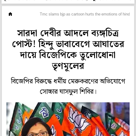
মহানগর
Tmc slams bjp as cartoon hurts the emotions of hindus
সারদা দেবীর আদলে ব্যঙ্গচিত্র
পোস্ট! হিন্দু ভাবাবেগে আঘাতের
দায়ে বিজেপিকে তুলোধোনা
তৃণমূলের
বিজেপির বিরুদ্ধে ধর্মীয় মেরুকরণের অভিযোগে
সোচ্চার ঘাসফুল শিবির।