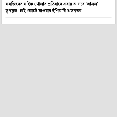
মসজিদের মাইক খোলার প্রতিবাদে এবার আসরে 'আসল'
তৃণমূল! হাই কোর্টে যাওয়ার হুঁশিয়ারি ঋতব্রতর