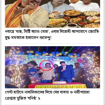
নবান্নে 'মাছ, মিষ্টি অ্যান্ড মোর', এবার বিরোধী আপ্যায়ণে জ্যোতি-
বুদ্ধ-মমতাকে হারালেন শুভেন্দু!
গেস্ট হাউসে নাবালিকাদের দিয়ে দেহ ব্যবসা ও নারীপাচার!
গ্রেপ্তার সুজিত 'ঘনিষ্ঠ' ২