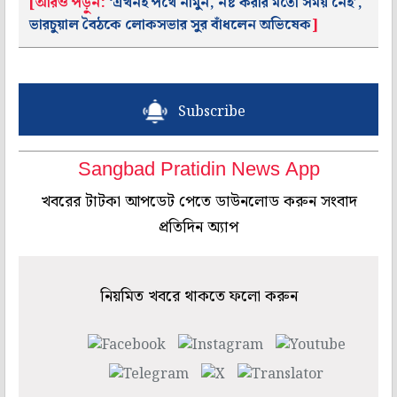
[আরও পড়ুন:
‘এখনই পথে নামুন, নষ্ট করার মতো সময় নেই’,
ভারচুয়াল বৈঠকে লোকসভার সুর বাঁধলেন অভিষেক
]
Subscribe
Sangbad Pratidin News App
খবরের টাটকা আপডেট পেতে ডাউনলোড করুন সংবাদ
প্রতিদিন অ্যাপ
নিয়মিত খবরে থাকতে ফলো করুন