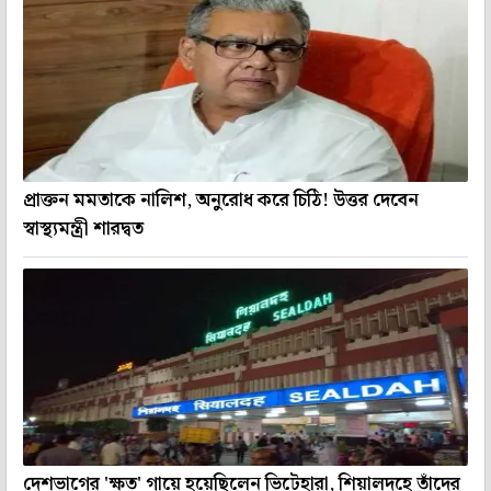
প্রাক্তন মমতাকে নালিশ, অনুরোধ করে চিঠি! উত্তর দেবেন
স্বাস্থ্যমন্ত্রী শারদ্বত
দেশভাগের 'ক্ষত' গায়ে হয়েছিলেন ভিটেহারা, শিয়ালদহে তাঁদের