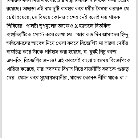
বিধায়ক মদন মিত্র এবং রাজ্যের মন্ত্রী ফিরহাদ হাকিমের কথা উল্লেখ
রয়েছে। তাছাড়া এই নাম দুটি ব্যবহার করে ধর্মীয় বৈষম্য করারও যে
চেষ্টা হয়েছে, সে বিষয়ে কোনও সন্দেহ নেই বলেই মত শাসক
শিবিরের। পালটা তৃণমূলের তরফেও X হ্যান্ডলে বিতর্কিত
ব্যঙ্গচিত্রটিকে পোস্ট করে লেখা হয়, ‘‘আর কত দিন আমাদের হিন্দু
ভাইবোনদের আবেগ নিয়ে খেলা করবে বিজেপি? মা সারদা দেবীর
ব্যঙ্গচিত্র করে তাঁকে পরিহাস করা হয়েছে, যা খুবই নিচু কাজ।
এমনকি, বিজেপির জন্যও! এই কারণেই বাংলা সবসময় বিজেপিকে
খারিজ করেছে, যারা সবসময় বিশ্বাস নিয়ে রাজনীতি করাকে গুরুত্ব
দেয়। যেমন করে সুযোগসন্ধানীরা, যাঁদের কোনও নীতি থাকে না।’’