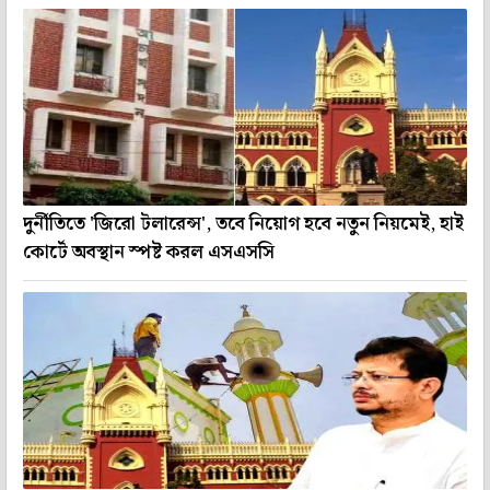
দুর্নীতিতে 'জিরো টলারেন্স', তবে নিয়োগ হবে নতুন নিয়মেই, হাই
কোর্টে অবস্থান স্পষ্ট করল এসএসসি