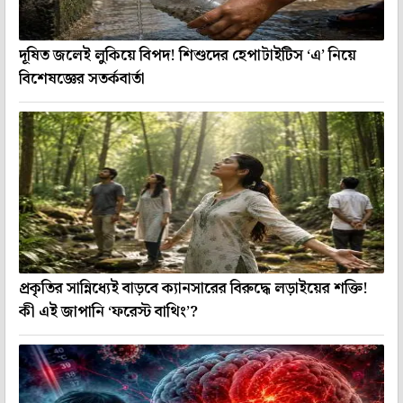
দূষিত জলেই লুকিয়ে বিপদ! শিশুদের হেপাটাইটিস ‘এ’ নিয়ে
বিশেষজ্ঞের সতর্কবার্তা
প্রকৃতির সান্নিধ্যেই বাড়বে ক্যানসারের বিরুদ্ধে লড়াইয়ের শক্তি!
কী এই জাপানি ‘ফরেস্ট বাথিং’?