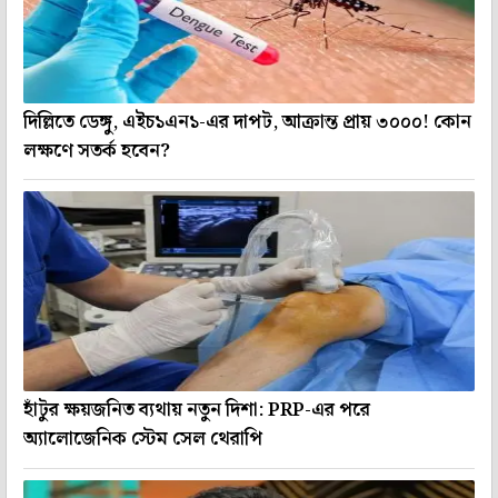
দিল্লিতে ডেঙ্গু, এইচ১এন১-এর দাপট, আক্রান্ত প্রায় ৩০০০! কোন
লক্ষণে সতর্ক হবেন?
হাঁটুর ক্ষয়জনিত ব্যথায় নতুন দিশা: PRP-এর পরে
অ্যালোজেনিক স্টেম সেল থেরাপি