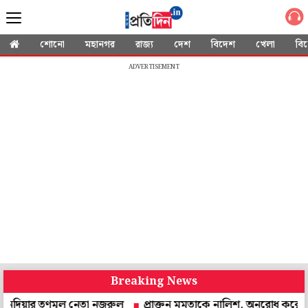
শোনো
মহানগর
রাজ্য
দেশ
বিদেশ
খেলা
বি
ADVERTISEMENT
Breaking News
তৃণমূল নেতা নজরুল
প্রাক্তন মমতাকে নালিশ, অনুরোধ করে চিঠি! উত্তর দেবেন 