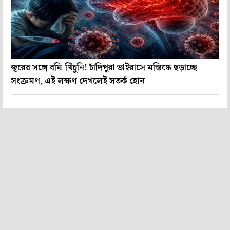
জ্বরের সঙ্গে বমি-খিঁচুনি! চাঁদিপুরা ভাইরাসে মস্তিষ্কে ছড়াচ্ছে
সংক্রমণ, এই লক্ষণ দেখলেই সতর্ক হোন