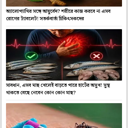
অ্যালোপ্যাথির সঙ্গে আয়ুর্বেদ? শরীরে কাজ করবে না এসব
রোগের ট্যাবলেট! সতর্কবার্তা চিকিৎসকদের
সাবধান, এসব মাছ খেলেই বাড়তে পারে হার্টের অসুখ! সুস্থ
থাকতে বেছে নেবেন কোন কোন মাছ?