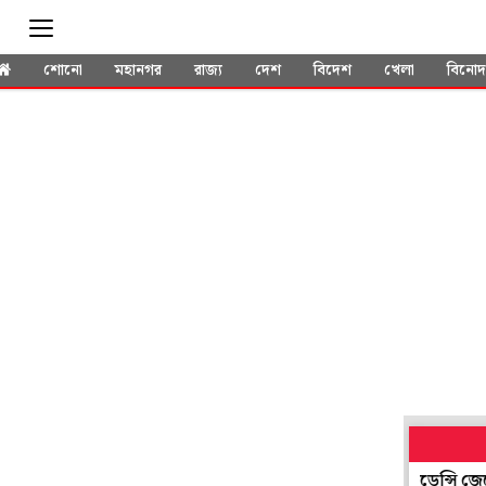
শোনো
মহানগর
রাজ্য
দেশ
বিদেশ
খেলা
বিনো
খন্দ, বৃষ্টি নামতেই নাজেহাল কেন জনতা?
প্রেসিডেন্সি জেলে বসে তোলাবা