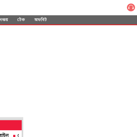
সঞ্চয়
টেক
অফবিট
হওয়ার পর থেকেই মেয়েতে অনীহা, ৮ বছরের বালিকাকে গলায় ফাঁস দিয়ে খু