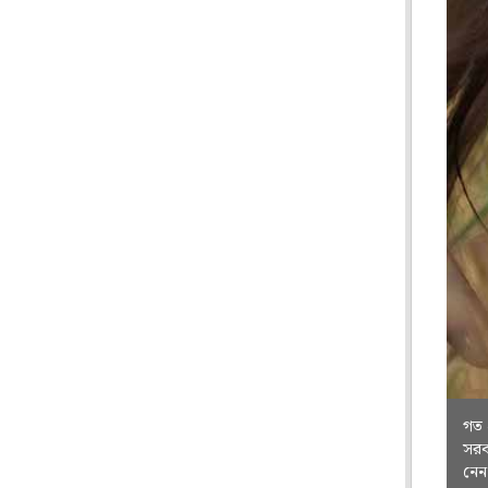
গত 
সরক
নেন