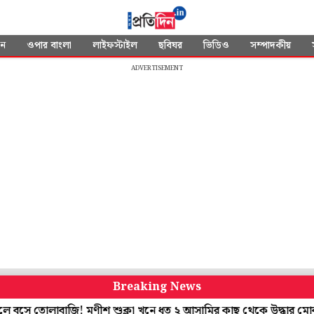
দন
ওপার বাংলা
লাইফস্টাইল
ছবিঘর
ভিডিও
সম্পাদকীয়
ADVERTISEMENT
Breaking News
জি! মণীশ শুক্লা খুনে ধৃত ২ আসামির কাছ থেকে উদ্ধার মোবাইল
ছেলে 