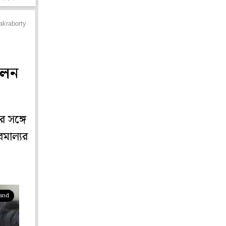
akraborty got engaged
!
লেন
র সঙ্গে
মাল্যর
pand