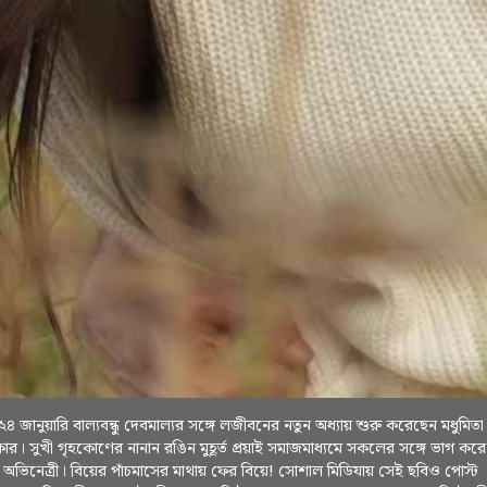
২৪ জানুয়ারি বাল্যবন্ধু দেবমাল্যর সঙ্গে লজীবনের নতুন অধ্যায় শুরু করেছেন মধুমিতা
ার। সুখী গৃহকোণের নানান রঙিন মুহূর্ত প্রয়াই সমাজমাধ্যমে সকলের সঙ্গে ভাগ করে
 অভিনেত্রী। বিয়ের পাঁচমাসের মাথায় ফের বিয়ে! সোশাল মিডিযায় সেই ছবিও পোস্ট