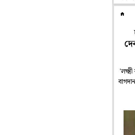
ছ
দে
'লক্ষ্
বাগদা