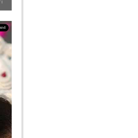
ী।
pand