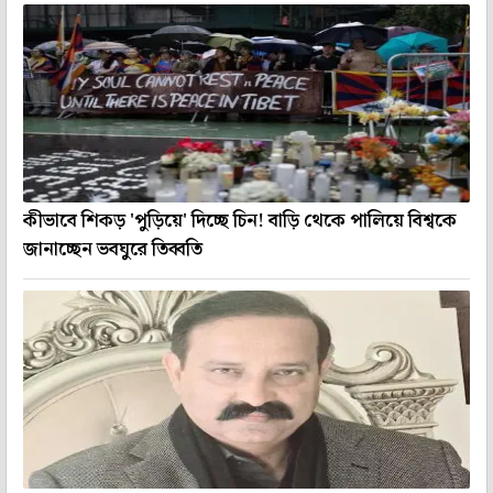
কীভাবে শিকড় 'পুড়িয়ে' দিচ্ছে চিন! বাড়ি থেকে পালিয়ে বিশ্বকে
জানাচ্ছেন ভবঘুরে তিব্বতি