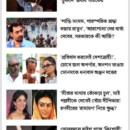
'তুফানি' জবাব গায়কের
'শান্তি-সংযম, পারস্পরিক শ্রদ্ধা
বজায় রাখুন', 'আরশোলা'দের বার্তা
দেবের, সরকারকে কী আর্জি?
'প্রতিবাদ করলেই দেশদ্রোহী!',
চোখে জল অপর্ণার, অনশন ভাঙায়
সোনমকে ধন্যবাদ অঞ্জন দত্তের
'সীতার মাথায় কোঁকড়া চুল', সাই
পল্লবীকে দেখেই খোঁচা দীপিকার!
রণবীরের 'রামায়ণ' নিয়ে ক্ষুব্ধ?
ভোলবদলে বাইশ গজে 'কিশোরী'