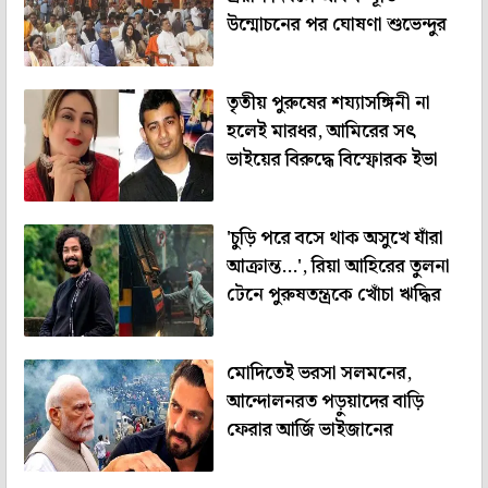
উন্মোচনের পর ঘোষণা শুভেন্দুর
তৃতীয় পুরুষের শয্যাসঙ্গিনী না
হলেই মারধর, আমিরের সৎ
ভাইয়ের বিরুদ্ধে বিস্ফোরক ইভা
'চুড়ি পরে বসে থাক অসুখে যাঁরা
আক্রান্ত...', রিয়া আহিরের তুলনা
টেনে পুরুষতন্ত্রকে খোঁচা ঋদ্ধির
মোদিতেই ভরসা সলমনের,
আন্দোলনরত পড়ুয়াদের বাড়ি
ফেরার আর্জি ভাইজানের