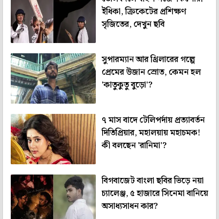
ইধিকা, ক্রিকেটের প্রশিক্ষণ
সৃজিতের, দেখুন ছবি
সুপারম্যান আর থ্রিলারের গল্পে
প্রেমের উজান স্রোত, কেমন হল
'কাতুকুতু বুড়ো'?
৭ মাস বাদে টেলিপর্দায় প্রত্যাবর্তন
দিতিপ্রিয়ার, মহালয়ায় মহাচমক!
কী বলছেন 'রানিমা'?
বিগবাজেট বাংলা ছবির ভিড়ে নয়া
চ্যালেঞ্জ, ৫ হাজারে সিনেমা বানিয়ে
অসাধ্যসাধন কার?