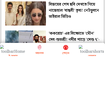
বিজয়ের শেষ ছবি দেখতে গিয়ে
নাজেহাল 'বান্ধবী' তৃষা! নেটভুবনে
ভাইরাল ভিডিও
'ককরোচ'-এর বিক্ষোভে 'মৌন'
দেব-শুভশ্রী! নদীর পাড়ে 'দেশু ৭'-
এ ব্যস্ত যুগল
মহানগর
শোনো
ই পেপার
রোববার
'রাজনৈতিক ফায়দা তোলার...',
নিট আন্দোলনের সমর্থন বার্তায়
কাকে বিঁধলেন জিৎ?
পড়ুয়াদের সমর্থনে সুর চড়ালেন
সারা-করিনা-অনন্যারা, এখনও চুপ
'৮ ঘণ্টার বিদ্রোহী' দীপিকা