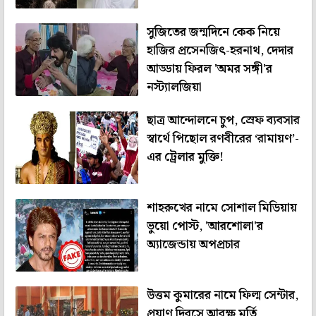
সুজিতের জন্মদিনে কেক নিয়ে
হাজির প্রসেনজিৎ-হরনাথ, দেদার
আড্ডায় ফিরল 'অমর সঙ্গী'র
নস্ট্যালজিয়া
ছাত্র আন্দোলনে চুপ, স্রেফ ব্যবসার
স্বার্থে পিছোল রণবীরের ‘রামায়ণ’-
এর ট্রেলার মুক্তি!
শাহরুখের নামে সোশাল মিডিয়ায়
ভুয়ো পোস্ট, 'আরশোলা'র
অ্যাজেন্ডায় অপপ্রচার
উত্তম কুমারের নামে ফিল্ম সেন্টার,
প্রয়াণ দিবসে আবক্ষ মূর্তি