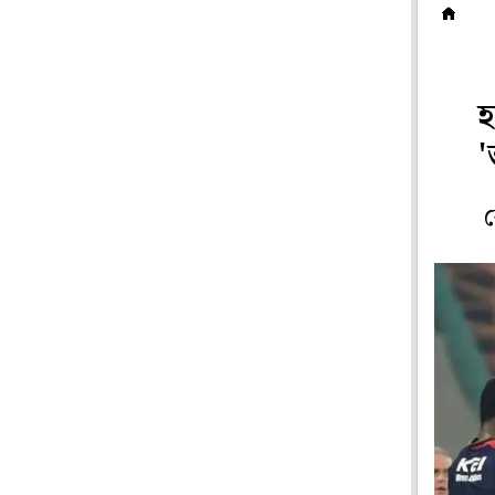
ক
হ
'
ক