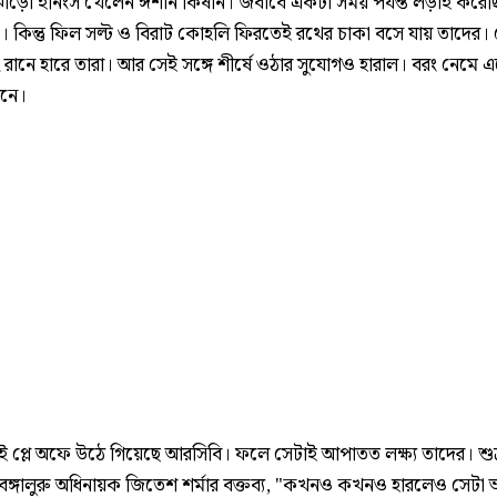
োড়ো ইনিংস খেলেন ঈশান কিষান। জবাবে একটা সময় পর্যন্ত লড়াই করেছ
রু। কিন্তু ফিল সল্ট ও বিরাট কোহলি ফিরতেই রথের চাকা বসে যায় তাদের।
৪২ রানে হারে তারা। আর সেই সঙ্গে শীর্ষে ওঠার সুযোগও হারাল। বরং নেমে 
ানে।
েই প্লে অফে উঠে গিয়েছে আরসিবি। ফলে সেটাই আপাতত লক্ষ্য তাদের। শুক
 বেঙ্গালুরু অধিনায়ক জিতেশ শর্মার বক্তব্য, "কখনও কখনও হারলেও সেটা