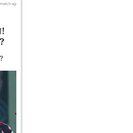
g match against srh
ি!
ন?
ি?