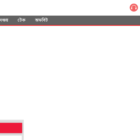
সঞ্চয়
টেক
অফবিট