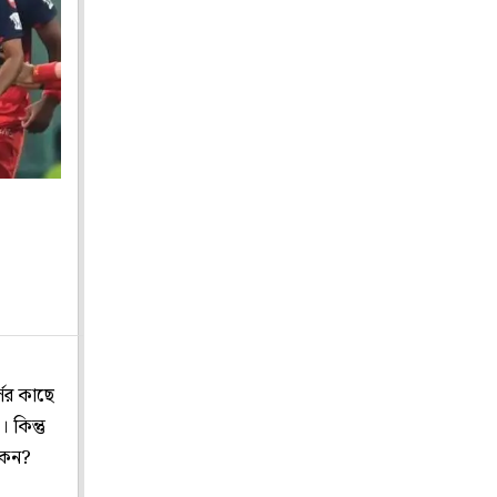
ের কাছে
 কিন্তু
কেন?