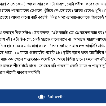
কারণ তাতে কোনটা ভালো আর কোনটা খারাপ, সেটা পরীক্ষা করে দেখা যা
ারের পর আমাদের সেগুলো খুঁটিয়ে দেখতে হবে। আমরা হেরেও খুশি। হ
য়েছে। আমরা ভালো ব্যাট করেছি। কিন্তু সামনের ম্যাচগুলোতে জিততেই 
 বলছেন ফিল সল্টও। তাঁর বক্তব্য, "এই ম্যাচটা তো প্লে অফের ম্যাচ নয়।
াশ নই। এটা ঠিক যে, কেউ হারতে ভালোবাসে না। আমারও খারাপ লাগছে। 
টরে হারার চেয়ে এখন হারা ভালো।" তবে এই ম্যাচ হারলেও আরসিবি প্রথম
ে পারে। ১৩ ম্যাচে গুজরাটের পয়েন্ট ১৮। তৃতীয় স্থানে থাকা আরসিবি'র 
ম্যাচ কম খেলে পাঞ্জাবেরও পয়েন্ট ১৭, আছে দ্বিতীয় স্থানে। ফলে লখনউ
চে হারলে শীর্ষে উঠে যাবে। সেখানে যদি গুজরাট একটি ম্যাচে ও পাঞ্জাব দুটি
াহলে শীর্ষেই থাকবে আরসিবি।
Subscribe