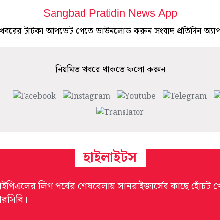
Sangbad Pratidin News App
খবরের টাটকা আপডেট পেতে ডাউনলোড করুন সংবাদ প্রতিদিন অ্যা
নিয়মিত খবরে থাকতে ফলো করুন
হাইলাইটস
ইপিএলের লিগ পর্বের শেষবেলায় সানরাইজার্সের কাছে হোঁচট খ
রসিবি।