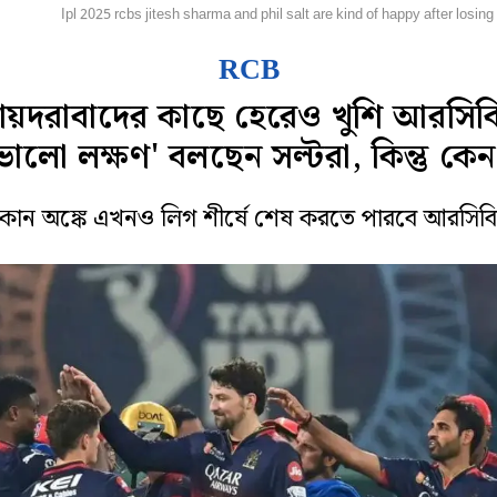
্রিকেট
Ipl 2025 rcbs jitesh sharma and phil salt are kind of happy after losin
RCB
ায়দরাবাদের কাছে হেরেও খুশি আরসিব
ভালো লক্ষণ' বলছেন সল্টরা, কিন্তু কে
োন অঙ্কে এখনও লিগ শীর্ষে শেষ করতে পারবে আরসিব