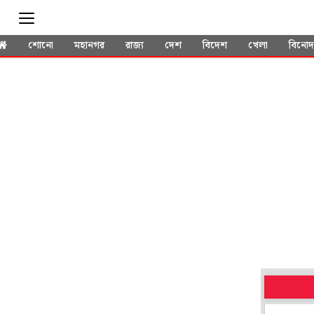
শোনো
মহানগর
রাজ্য
দেশ
বিদেশ
খেলা
বিনো