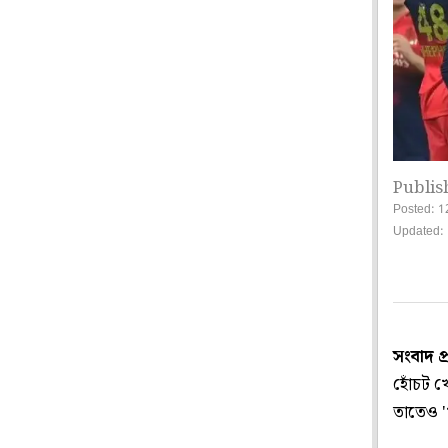
Publis
Posted: 1
Updated:
সংবাদ প
হোঁচট খে
তাতেও '