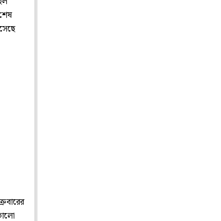
িল
 শেষ
এসেছে
্রবারের
 ভালো