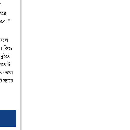
য়।
েরে
হবে।"
 ফলে
কিন্তু
 দুইয়ে
পয়েন্ট
কে তারা
 ম্যাচে