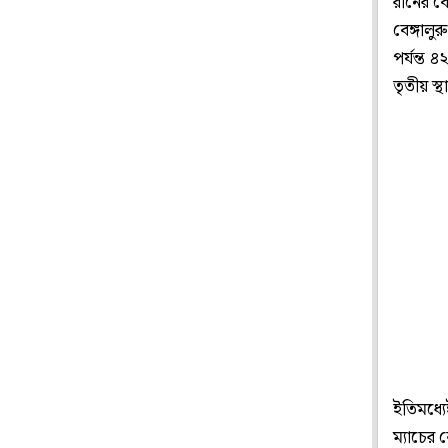
রানের ঝ
বেঙ্গালু
পর্যন্ত 
তৃতীয় স্থ
ইতিমধ্য
ম্যাচের