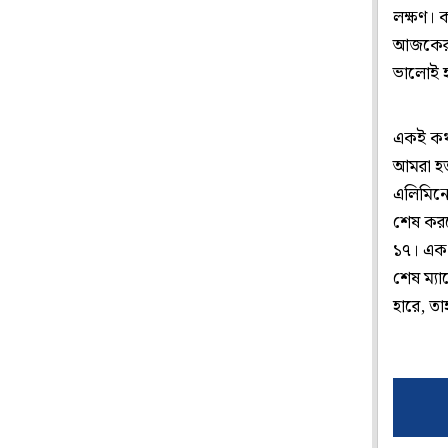
লক্ষণ। 
আজকের হ
ভালোই হ
একই কথা
আমরা হত
এলিমিনে
শেষ করত
১৭। এক 
শেষ ম্যা
হারে, ত