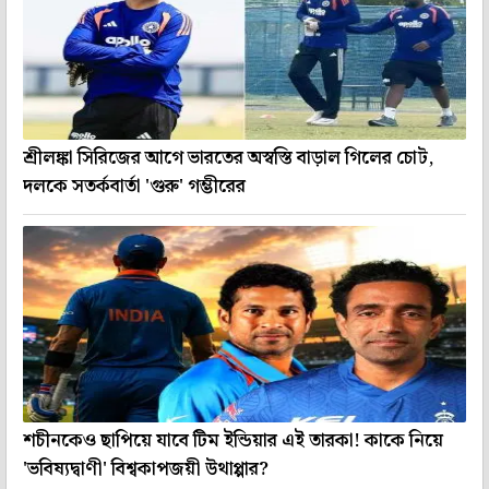
শ্রীলঙ্কা সিরিজের আগে ভারতের অস্বস্তি বাড়াল গিলের চোট,
দলকে সতর্কবার্তা 'গুরু' গম্ভীরের
শচীনকেও ছাপিয়ে যাবে টিম ইন্ডিয়ার এই তারকা! কাকে নিয়ে
'ভবিষ্যদ্বাণী' বিশ্বকাপজয়ী উথাপ্পার?