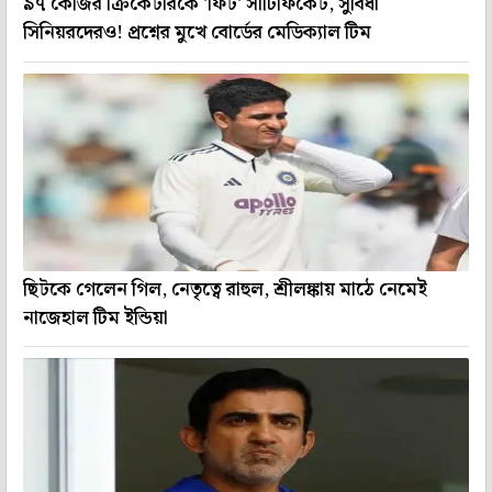
৯৭ কেজির ক্রিকেটারকে 'ফিট' সার্টিফিকেট, সুবিধা
সিনিয়রদেরও! প্রশ্নের মুখে বোর্ডের মেডিক্যাল টিম
ছিটকে গেলেন গিল, নেতৃত্বে রাহুল, শ্রীলঙ্কায় মাঠে নেমেই
নাজেহাল টিম ইন্ডিয়া