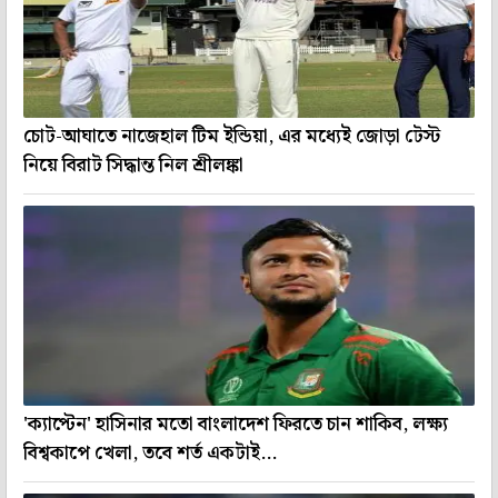
চোট-আঘাতে নাজেহাল টিম ইন্ডিয়া, এর মধ্যেই জোড়া টেস্ট
নিয়ে বিরাট সিদ্ধান্ত নিল শ্রীলঙ্কা
'ক্যাপ্টেন' হাসিনার মতো বাংলাদেশ ফিরতে চান শাকিব, লক্ষ্য
বিশ্বকাপে খেলা, তবে শর্ত একটাই...