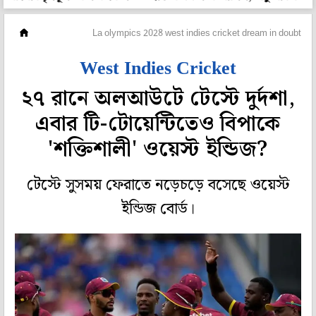
ক্রিকেট
La olympics 2028 west indies cricket dream in doubt as i
West Indies Cricket
২৭ রানে অলআউটে টেস্টে দুর্দশা,
এবার টি-টোয়েন্টিতেও বিপাকে
'শক্তিশালী' ওয়েস্ট ইন্ডিজ?
টেস্টে সুসময় ফেরাতে নড়েচড়ে বসেছে ওয়েস্ট
ইন্ডিজ বোর্ড।