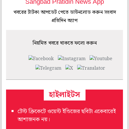
Sangbad Pratidin News App
খবরের টাটকা আপডেট পেতে ডাউনলোড করুন সংবাদ
প্রতিদিন অ্যাপ
নিয়মিত খবরে থাকতে ফলো করুন
হাইলাইটস
টেস্ট ক্রিকেটে ওয়েস্ট ইন্ডিজের ছবিটা একেবারেই
আশাজনক নয়।