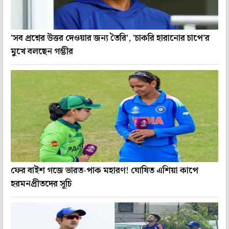
'সব প্রশ্নের উত্তর দেওয়ার জন্য তৈরি', 'চাকরি হারানোর চাপে'র
মুখে বলছেন গম্ভীর
ফের বাইশ গজে ভারত-পাক মহারণ! ঘোষিত এশিয়া কাপে
হরমনপ্রীতদের সূচি