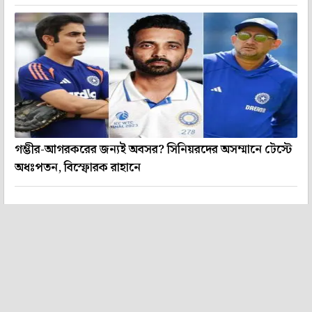
গম্ভীর-আগরকরের জন্যই অবসর? সিনিয়রদের অসম্মানে টেস্টে
অধঃপতন, বিস্ফোরক রাহানে