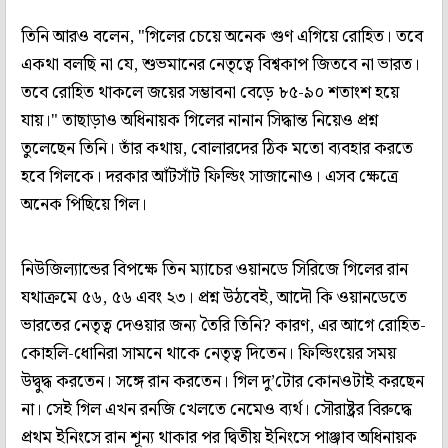
তিনি আরও বলেন, "গিলের চেয়ে অনেক গুণ এগিয়ে রোহিত। তবে
একথা বলছি না যে, শুভমানের নেতৃত্বে বিশ্বকাপ জিতবে না ভারত।
তবে রোহিত থাকলে জয়ের সম্ভাবনা বেড়ে ৮৫-৯০ শতাংশ হয়ে
যায়।" তাছাড়াও অধিনায়ক গিলের নানান সিদ্ধান্ত নিয়েও প্রশ্ন
তুলেছেন তিনি। তাঁর কথায়, বোলারদের ঠিক মতো ব্যবহার করতে
হবে গিলকে। দরকার আঁটসাঁট ফিল্ডিং সাজানোও। এসব ক্ষেত্রে
অনেক পিছিয়ে গিল।
নিউজিল্যান্ডের বিপক্ষে তিন ম্যাচের ওয়ানডে সিরিজে গিলের রান
যথাক্রমে ৫৬, ৫৬ এবং ২৩। প্রশ্ন উঠবেই, আদৌ কি ওয়ানডেতে
ভারতের নেতৃত্ব দেওয়ার জন্য তৈরি তিনি? কারণ, এর আগে রোহিত-
কোহলি-ধোনিরা সামনে থাকে নেতৃত্ব দিতেন। ফিল্ডিংয়ের সময়
উদ্বুদ্ধ করতেন। সঙ্গে রান করতেন। গিল দু’টোর কোনওটাই করছেন
না। সেই গিল এখন রনজি খেলতে নেমেও ব্যর্থ। সৌরাষ্ট্রর বিরুদ্ধে
প্রথম ইনিংসে রান শূন্য থাকার পর দ্বিতীয় ইনিংসে পাঞ্জাব অধিনায়ক