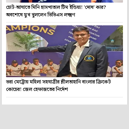
চোট-আঘাতে মিনি হাসপাতাল টিম ইন্ডিয়া! 'দোষ' কার?
অবশেষে মুখ খুললেন ভিভিএস লক্ষ্মণ
ভরা মেট্রোয় মহিলা সহযাত্রীর শ্লীলতাহানি বাংলার ক্রিকেট
কোচের! জেল হেফাজতের নির্দেশ