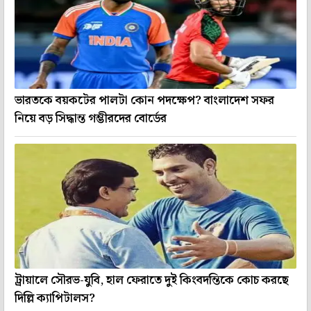
ভারতকে বয়কটের পালটা কোন পদক্ষেপ? বাংলাদেশ সফর
নিয়ে বড় সিদ্ধান্ত গম্ভীরদের বোর্ডের
ট্রায়ালে সৌরভ-যুবি, হাল ফেরাতে দুই কিংবদন্তিকে কোচ করছে
দিল্লি ক্যাপিটালস?