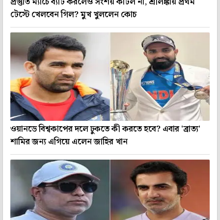
প্রস্তুতি ম্যাচে ব্যাট করলেও সংশয় কাটল না, শ্রীলঙ্কায় প্রথম
টেস্টে খেলবেন গিল? মুখ খুললেন কোচ
ওয়ানডে বিশ্বকাপের দলে ঢুকতে কী করতে হবে? এবার 'ব্রাত্য'
শামির জন্য এগিয়ে এলেন জাহির খান