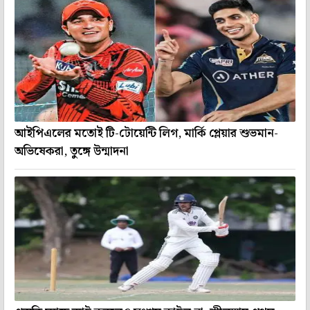
আইপিএলের মতোই টি-টোয়েন্টি লিগ, মার্কি প্লেয়ার শুভমান-
অভিষেকরা, তুঙ্গে উন্মাদনা