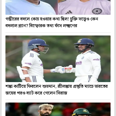
গম্ভীরের বদলে কোচ হওয়ার কথা ছিল! চুক্তি সত্ত্বেও কেন
বদলাল প্ল্যান? বিস্ফোরক তথ্য ফাঁস লক্ষ্মণের
শঙ্কা কাটিয়ে ফিরলেন শুভমান, শ্রীলঙ্কায় প্রস্তুতি ম্যাচে ভারতের
জয়ের পরও ব্যাট করে গেলেন সিরাজ