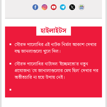
হাইলাইটস
সৌরভ পালোধির এই নাটক নির্মল আকাশ দেখার
বন্ধ জানলাগুলো খুলে দিল।
সৌরভ পালোধির নাট্যদল 'ইচ্ছেমতো'র নতুন
প্রযোজনা 'যে জানালাগুলোর মেঘ ছিল' দেখার পর
অতীতচারি না হয়ে উপায় নেই।