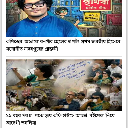
কমিক্সের 'অস্কারে' বনগাঁর ছেলের দাপট! প্রথম ভারতীয় হিসেবে
মনোনীত যাদবপুরের প্রাক্তনী
১৯ বছর পর চা-পকোড়ায় কফি হাউসে আড্ডা, বইমেলা নিয়ে
আবেগী তসলিমা