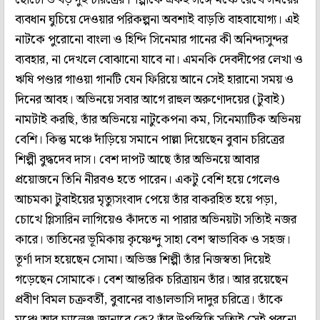
ব্যবধান ঘুচিয়ে দেওয়ার পরিকল্পনা অবশ্যই বাড়তি বাহবাযোগ্য। এই
নাটকে পুরোনো বাংলা ও হিন্দি সিনেমার গানের কী অনিন্দ্যসুন্দর
ব্যবহার, না দেখলে বোঝানো যাবে না। এমনকি দেবদীপের লেখা ও
ঋষি পণ্ডার গাওয়া গানটি যেন ফিরিয়ে আনে সেই হারানো সময় ও
দিনের আবহ। অভিনয়ে সবার আগে রাহুল অরুণোদয়ের (টুবাই)
নামটাই করছি, তাঁর অভিনয়ে নাটুকেপনা কম, সিনেম্যাটিক অভিনয়
বেশি। কিন্তু মঞ্চে দাঁড়িয়ে সমানে পাল্লা দিয়েছেন বুবান চরিত্রের
শিল্পী বুদ্ধদেব দাস। বেশ দাপট আছে তাঁর অভিনয়ে আবার
প্রয়োজনে তিনি নীরবও হতে পারেন। একটু বেশি হয়ে গেলেও
আচমকা টুবাইয়ের মৃত্যুসংবাদ পেয়ে তাঁর বাকরহিত হয়ে পড়া,
চোখে গ্লিসারিন লাগিয়েও কাঁদতে না পারার অভিনয়টা সত্যিই নজর
কারে। তাতিনের ভূমিকায় কৃষ্ণেন্দু সাহা বেশ স্বাভাবিক ও সহজ।
তূর্ণা দাস হয়েছেন সোমা। অভিজ্ঞ শিল্পী তাঁর নিজস্বতা দিয়েই
গড়েছেন সোমাকে। বেশ আন্তরিক চরিত্রায়ন তাঁর। আর রয়েছেন
প্রবীণ বিমল চক্রবর্তী, বুবানের বাঙালভাসি দাদুর চরিত্রে। তাঁকে
মঞ্চে আর চ্যালেঞ্জ জানাবে কে? তাঁর উপস্থিতি সত্যিই সেই পুরনো