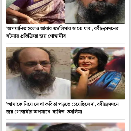
'অপমানিত হলেও আবার তসলিমার ডাকে যাব', রবীন্দ্রসদনের
ঘটনায় প্রতিক্রিয়া জয় গোস্বামীর
'আমাকে নিয়ে লেখা কবিতা পড়তে চেয়েছিলেন', রবীন্দ্রসদনে
জয় গোস্বামীর অপমানে 'ব্যথিত' তসলিমা