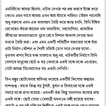
এমনিইতো আমরা ছিলাম, নাটক দেখার পর প্রশ্ন করতে ইচ্ছে করে
কেনো এমন ভাবে আমরা এখন আর বাঁচতে পারিনা! সৌরভ পালোধি
শুধু বক্তব্যে এমন এক বাতাবরণ তৈরি করে ক্ষান্ত হননি, তিনি ইঙ্গিত
রেখেছেন বাঁচার আরেক নাম সহমর্মিতা, সহযোগিতা, প্রাত্যহিক
জীবনের জানালাগুলো খুলে রেখে বিশাল আকাশ দেখার জন্য
মনকে তৈরি করা। এবং এমন একটি পজিটিভ বক্তব্যের সঙ্গে তাঁর
নাট্য নির্মাণ কৌশল ও শৈলী সত্যিই চোখ ভরে দেখার মতো।
নুন্যতম প্রপস্ দিয়ে মঞ্চ সাজানো শুধু নয়, নাটকটির নির্মাণে তিনি
যেভাবে মানুষের ছোট ও বড় বেলাকে একই সঙ্গে মঞ্চে এনেছেন,
সেটা আমরা সিনেমাতেও বড় একটা দেখিনি।
তিন বন্ধুর ছোটবেলায় অভিনয় করেছে একটিই কিশোর ঋদ্ধায়ন
দাশগুপ্ত। তাকে কিন্তু বড় টুবাই, বুবান ও তিতানের সঙ্গে একই
সময়ে মঞ্চে রাখা হয়েছে। এমনকী ওঁরা কিছু সংলাপও বলেছে প্রায়
একই সঙ্গে। ছোট সোমা (মেঘাত্রী মন্ডল)ও সঙ্গী হয়েছে তাদের।
ছোটো ও বড় দুই চরিত্রের শিল্পীকে একই সঙ্গে মঞ্চে রেখে সময়ের