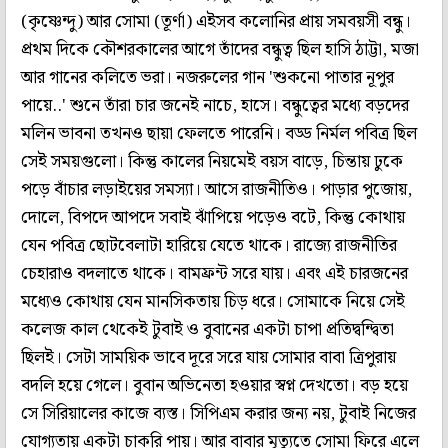
(কৃষ্ণেন্দু) আর সোমা (তূর্ণা) এইসব কলোনির প্রায় সমবয়সী বন্ধু।
প্রথম দিকে কৌশরকালের আগে তাঁদের বন্ধুত্ব ছিল হাসি ঠাট্টা, মজা
আর গানের কলিতে ভরা। নজরুলের গান 'শুকনো পাতার নূপুর
পায়ে..' শুনে তাঁরা চার জনেই নাচে, হাসে। বন্ধুত্বের মধ্যে বড়দের
মলিন ভাবনা তখনও ছায়া ফেলতে পারেনি। বড্ড নির্মল পবিত্র ছিল
সেই সময়গুলো। কিন্তু কালের নিয়মেই বয়স বাড়ে, চিন্তায় ঢুকে
পড়ে বাঁচার লড়াইয়ের সমস্যা। আসে রাজনীতিও। পাড়ার পুজোয়,
দোলে, বিপদে আপদে সবাই ঝাঁপিয়ে পড়েও বটে, কিন্তু কোথায়
যেন পবিত্র ছোটবেলাটা হারিয়ে যেতে থাকে। রাজ্যে রাজনীতির
চেহারাও বদলাতে থাকে। বামফ্রন্ট সরে যায়। এবং এই চারজনের
মধ্যেও কোথায় যেন মানসিকতায় চিড় ধরে। সোমাকে নিয়ে সেই
কলেজ কাল থেকেই টুবাই ও বুবানের একটা চাপা প্রতিদ্বন্দ্বিতা
ছিলই। সেটা সাময়িক ভাবে দূরে সরে যায় সোমার বাবা ত্রিপুরায়
বদলি হয়ে গেলে। বুবান অভিনেতা হওয়ার স্বপ্ন দেখতো। বড় হয়ে
সে সিরিয়ালের কাজে ব্যস্ত। সিপিএম করার জন্য নয়, টুবাই নিজের
যোগ্যতায় একটা চাকরি পায়। আর বাবার মৃত্যুতে সোমা ফিরে এলে