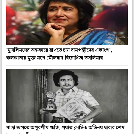
'মুসলিমদের অন্ধকারে রাখতে চায় বামপন্থীদের একাংশ',
কলকাতায় মুক্ত মনে মৌলবাদ-বিরোধিতা তসলিমার
যাত্রা জগতে অপূরণীয় ক্ষতি, প্রয়াত ক্লাসিক অভিনয় ধারার শেষ