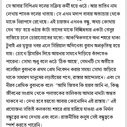
সে আবার সিপিএম দলের সক্রিয় কর্মী হয়ে ওঠে। আর তাতিন নাম
লেখায় শাসক দলের খাতায়। সে এখন মদ্যপ বাবার অত্যাচার থেকে
মাকে নিরাপদে রেখেছে। এই চারজন এখনও বন্ধু, অথচ কোথায়
যেন 'বড়' হয়ে ওঠার কাঁটা তাদের মাঝে বিচ্ছিন্নতার একটা বেসুর
বাজিয়ে চলে চোরাস্রোতের মতো। আকস্মিকভাবে অন্য শহরে থাকা
টুবাই এর মৃত্যুর খবর এলে সিরিয়াল অভিনেতা বুবান অপ্রকৃতিস্থ হয়ে
যায়। চোখে গ্লিসারিন দিয়ে আয়নার সামনে দাঁড়িয়ে কাঁদতেও
পারেনা। সোমা শুধু বলে ওঠে 'ঠিক আছে', যেমনটি সে অতীতে
বলেছিল বুবানকে প্রথম প্রেম নিবেদন করার সময়! সোমা জড়িয়ে
থাকে সাধারণ মানুষের লড়াইয়ের পথে, রাস্তার আন্দোলনে। এবং সে
নীরব প্রেমিক বুবানকে বলে- "আমি জিতব কি হারব জানি না, কিন্তু
জীবনের সংগ্রাম থেকে পলাতকের তালিকায় আমার নামটা অন্তত
থাকবে না। দেখা হবে হয়তো আবার কোনোদিন এই রাস্তায়।" এই
প্রযোজনা সত্যিই কলকাতা শহরে প্রায় হারিয়ে যাওয়া এক নির্মল
বন্ধুত্বের কথা দেখায় এবং বলে। রাজনীতির কলুষ সেই বন্ধুত্বকে
স্পর্শ করতে পারেনি।