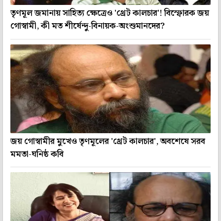
তৃণমূল জমানায় সাহিত্য ক্ষেত্রেও 'থ্রেট কালচার'! বিস্ফোরক জয়
গোস্বামী, কী মত শীর্ষেন্দু-বিনায়ক-অংশুমানদের?
জয় গোস্বামীর মুখেও তৃণমূলের 'থ্রেট কালচার', অবশেষে সরব
মমতা-ঘনিষ্ঠ কবি