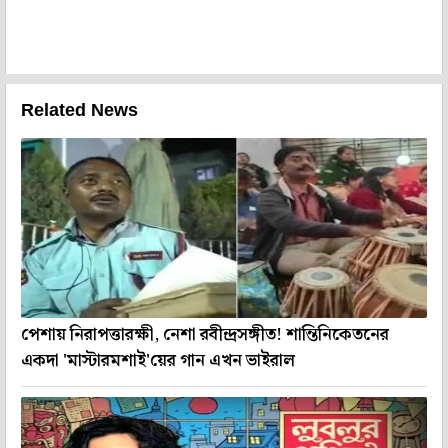
Related News
পেশায় নিরাপত্তারক্ষী, নেশা রবীন্দ্রসঙ্গীত! শান্তিনিকেতনের
একদা 'মাস্টারমশাই'য়ের গান এখন ভাইরাল