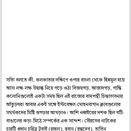
সত্যি বলতে কী, কলকাতার দক্ষিণে ওপার বাংলা থেকে ছিন্নমূল হয়ে
আসা লক্ষ লক্ষ উদ্বাস্তু নিয়ে গড়ে ওঠা বিজয়গড়, আজাদগড়, গান্ধি
কলোনিগুলোই একটা সময় ছিল এই রাজ্যের বামপন্থী চিন্তাভাবনার
আঁতুড়ঘর! আবার একই সঙ্গে ইস্টবেঙ্গল-মোহনবাগান ক্লাবগুলোর
সমর্থকদের মিষ্টি ঝগড়ার আখড়াও। আশি নব্বইয়ের দশক ছিল ঘটি-
বাঙালের কড়া-মিঠে সম্পর্কের এক সন্দেশ। সৌরভের নাটকের
চারটি প্রধান চরিত্র টুবাই (রাহুল), বুবান (বুদ্ধদেব), তাতিন