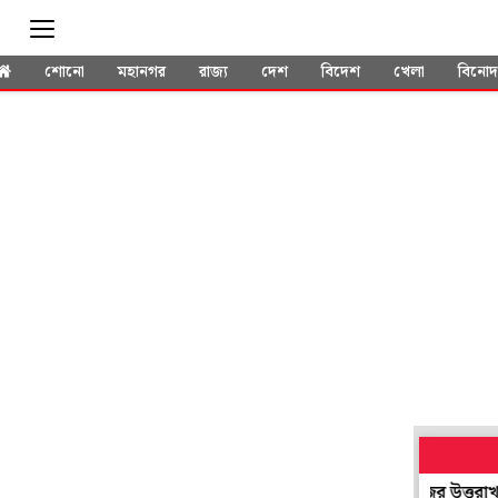
শোনো
মহানগর
রাজ্য
দেশ
বিদেশ
খেলা
বিনো
াগবে না ইথানল! ভারতের প্রথম ‘উড়ন্ত গাড়ি’ বানিয়ে নজির উত্তরাখণ্ডের ত