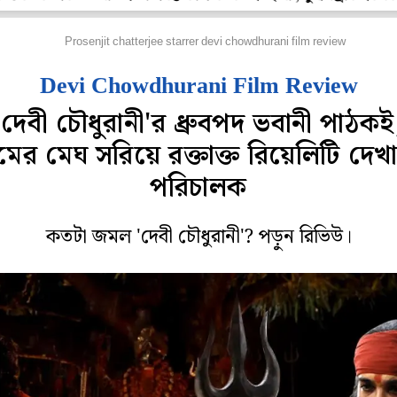
ল্ম রিভিউ
Prosenjit chatterjee starrer devi chowdhurani film review
Devi Chowdhurani Film Review
'দেবী চৌধুরানী'র ধ্রুবপদ ভবানী পাঠকই
িমের মেঘ সরিয়ে রক্তাক্ত রিয়েলিটি দে
পরিচালক
কতটা জমল 'দেবী চৌধুরানী'? পড়ুন রিভিউ।