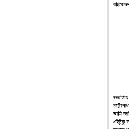
বঙ্কিমচন্দ
শুভ্রজিৎ
চট্টোপাধ
আমি জান
এইটুকু 