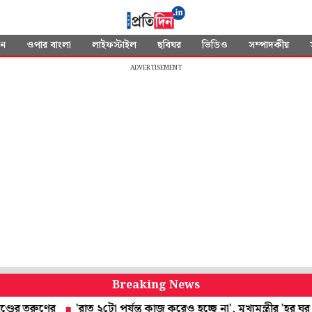
দন
ওপার বাংলা
লাইফস্টাইল
ছবিঘর
ভিডিও
সম্পাদকীয়
ADVERTISEMENT
Breaking News
রুণের
'রাত ২টো পর্যন্ত কাজ করেও হচ্ছে না', মুখ্যমন্ত্রীর 'হর ঘর তেরঙ্