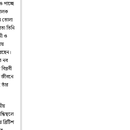
ও পাচ্ছে
িচালক
তন তোলা
ণতা তিনি
নী ও
য়
রেছেন।
তি নব
বিপ্লবী
র জীবনে
 তাঁর
ীয়
্ধিস্থলে
 ব্রিটিশ