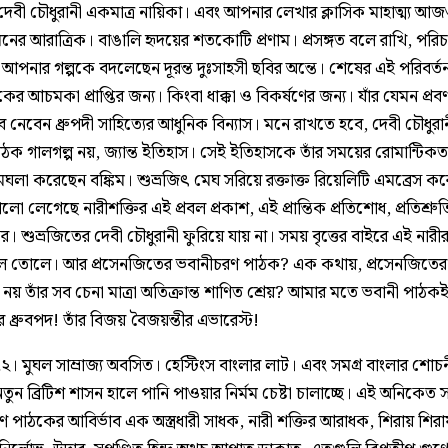
বী চৌধুরানী একমাত্র নায়িকা। এবং আপনার লেখার ক্লাসিক মাহাত্ম্য আজ
নের আরাত্রিক। বাঙালি হৃদয়ের শতকোটি প্রণাম। প্রসঙ্গত বলে রাখি, পর
 আপনার গল্পকে বদলেছেন দূরন্ত দুঃসাহসী ছবির অন্তে। শেষের এই পরিবর্
কের আচমকা প্রাপ্তির জন্য। কিংবা ধাক্কা ও বিকর্ষণের জন্য। যাঁর যেমন প্রব
 নেবেন ধ্রুপদী সাহিত্যের আধুনিক বিন্যাস। মনে রাখতে হবে, দেবী চৌধুরা
ঠক গালগল্প নয়, জ্যান্ত ইতিহাস। সেই ইতিহাসকে তাঁর সময়ের রোমান্টিকতা
েঘলা করেছেন বঙ্কিম। শুভ্রজিৎ মেঘ সরিয়ে রক্তাক্ত রিয়েলিটি এমব্রেস ক
ো লেগেছে নারীশক্তির এই প্রবল প্রকাশ, এই প্রান্তিক প্রতিশোধ, প্রতিশ্রু
। শুভ্রজিতের দেবী চৌধুরানী ফুরিয়ে যায় না। সময় বৃত্তের বাইরে এই নারীর 
ল তোলে। আর প্রসেনজিতের ভবানীচরণ পাঠক? এক কথায়, প্রসেনজিতে
নয় তাঁর সব চেনা মাত্রা অতিক্রান্ত শাণিত শ্রেয়? আমার মতে ভবানী পাঠকই
 ধ্রুবপদ! তাঁর বিজয় বৈজয়ন্তীর এভারেস্ট!
। মুঘল সাম্রাজ্য অবসিত। হেস্টিংস বাংলার লাট। এবং সমগ্র বাংলার শোচন
নতুন ব্রিটিশ শাসন হালে পানি পাওয়ার নির্মম চেষ্টা চালাচ্ছে। এই অনিকেত সন
 পাঠকের আবির্ভাব এক অস্ত্রধারী সাধক, নারী শক্তির আরাধক, শিরায় শিরায়