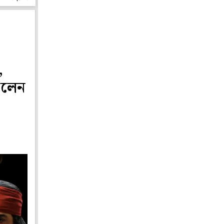
,
খালেন