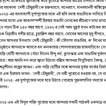
পর দৃশ্যে একেবারে জ্বলজ্যান্ত করে তুলেছে আপনার আগ্নেয় উপন্যাস কিংবা 
র মহাকাব্য 'দেবী চৌধুরানী'কে রক্তমাংসে, মনেপ্রাণে, মানবমানবী অস্তিত্বের
 ২০২৫-এর বাংলাব্যাপী দুর্গাপুজোর মধ্যে এই ছবি সমস্ত বাঙালিকে ভাসিয়ে ন
আপনার মতো এক আকাশস্পর্শী হিরন্ময় বাঙালি লেখকের শ্রীচরণে মাথা রা
ে পড়ল ঠিক ১৪৩ বছর আগে, ১৮৮২-র সেই পরম মুহূর্ত যখন কটকের জা
নিদ্রাহীন গভীর রাত্রে, চুয়াল্লিশ বছর বয়সে, মোমের আলোর মৃদু দীপনে
েন আপনার উপন্যাস 'দেবী চৌধুরানী'। কী সৌভাগ্য বাঙালির, ক' দিনের মধ
ের অনুষ্ঠানে আপনাকে আসতে হল কলকাতার শোভাবাজারের রাজবাড়িতে! সে
দ্রি হেস্টি আপনাকে খোঁচা দিলেন হিন্দু ধর্ম, কুসংস্কার এবং বাঙালির দুর্বল
িয়ে। আর অমনি দপ করে জ্বলে উঠলো বঙ্কিম আপনার ভিসুভিয়াস বৈদগ্ধ, 
ুশীলন তত্ত্বের আগুন। এবং পাদ্রি হেস্টির সঙ্গে আপনার দুর্বার তর্কের নির্
 এক চিরায়ত ফসল– 'দেবী চৌধুরানী', যে নারী পুরোনো হওয়ার নয়, যে না
২০২৫- এর দুর্গাপুজোর মধ্যে হয়ে উঠতে পেরেছে পুরুষশাসিত সমাজে না
যাপন।
 ২০২৫-এও এই বিপুল শক্তি পুজোর মধ্যে আপনার ভবানী পাঠকই একমাত্র ন