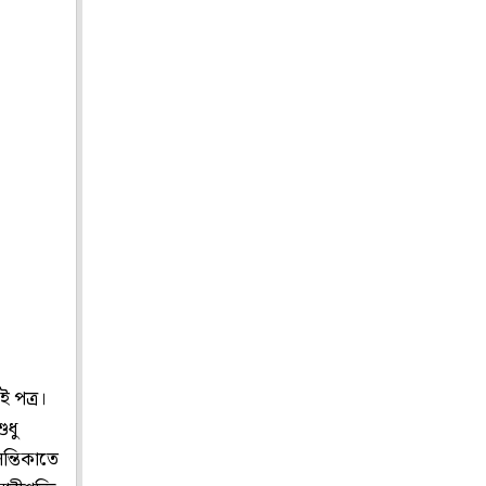
ই পত্র।
ুধু
ন্তিকাতে