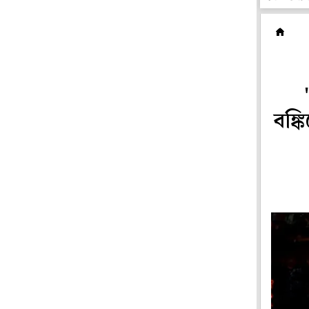
ফি
বঙ্ক