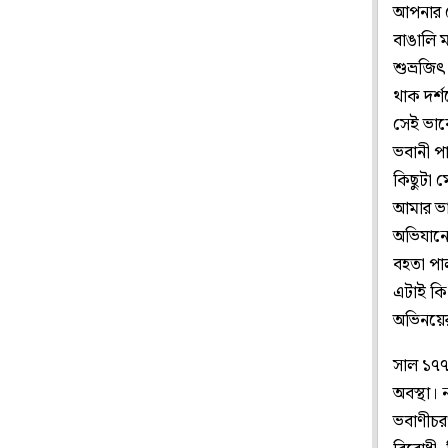
আপনার দে
বাঙালি ম
শুভ্রজিৎ
থাক দর্শ
সেই ভাবে
ভবানী পা
কিছুটা ম
আমার ভাল
অভিযানের
বহতা পা
এটাই কি 
অভিনয়ের
সাল ১৭৭২
অবস্থা। 
ভবাণীচরণ