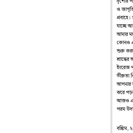
দৃশ্যের 
ও জাগৃতি
প্রবাহে।
যাচ্ছে 
আমার মন
কোনও এক 
শুরু করল
শ্রাদ্ধ
ইংরেজ পা
ভীরুতা ন
আপনার অন
ঝরে পড়ল
আজও এই 
পরম উদ
বঙ্কিম,