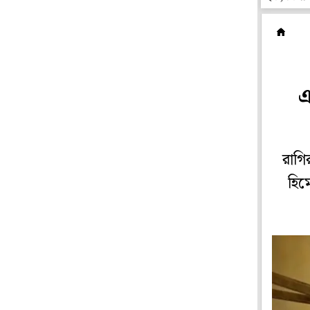
প
এ
রাগি
হিম