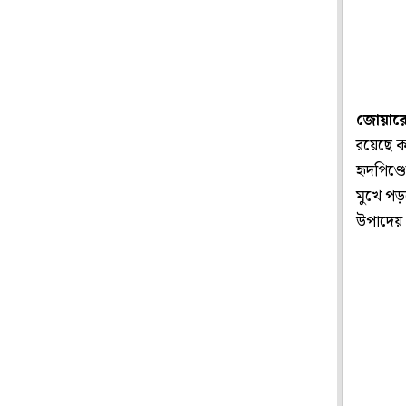
জোয়ারে
রয়েছে ক
হৃদপিণ্ড
মুখে পড়
উপাদেয়