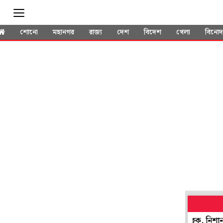
শোনো
মহানগর
রাজ্য
দেশ
বিদেশ
খেলা
বিনো
সিকে উড়িয়ে দেওয়ার হুমকি! বোমা নিয়ে মাঠে ঢোকার ছক, নিশানায় ছিল