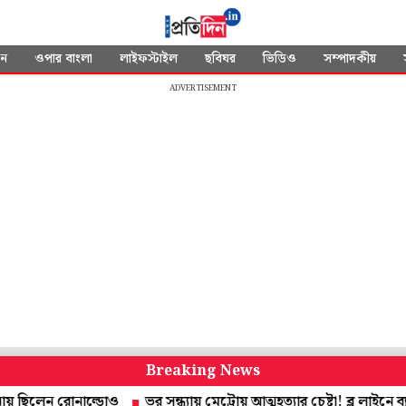
দন
ওপার বাংলা
লাইফস্টাইল
ছবিঘর
ভিডিও
সম্পাদকীয়
ADVERTISEMENT
Breaking News
েন রোনাল্ডোও
ভর সন্ধ্যায় মেট্রোয় আত্মহত্যার চেষ্টা! ব্লু লাইনে ব্যাহত পর