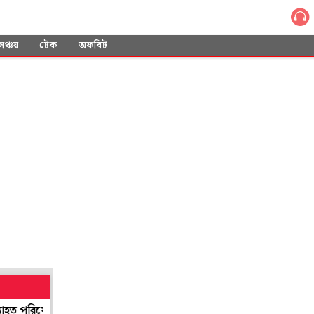
সঞ্চয়
টেক
অফবিট
িষেবা, নাকাল যাত্রীরা
দেশভাগের 'ক্ষত' গায়ে হয়েছিলেন ভিটেহারা, শিয়াল