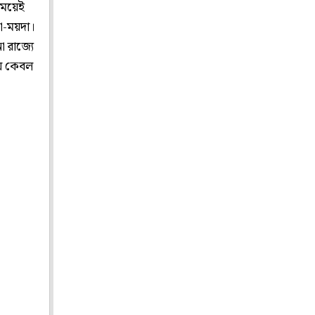
সময়েই
টা-ময়দা।
া রাজ্যে
যে কেবল