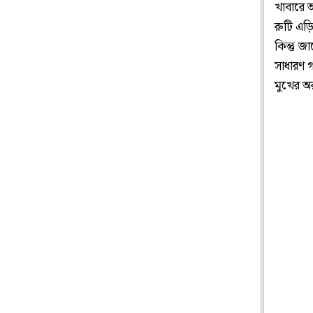
খাবারে 
রুটি এড়
কিন্তু জ
সাধারণ গ
মুখের অর