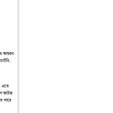
ারও আয়রন
চাটনি,
। এতে
রণ আটার
তে পারে