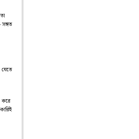
মতা
 সঙ্গত
া যেতে
া করে
রকারিই