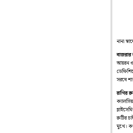
নানা স্ব
বাজরার 
আয়রন ও 
ডেফিশিয়
সরষে শা
রাগির রু
ক্যালসি
গ্লাইসে
রুটির চ
মুখে। কর