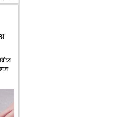
য়ে
শরীরে
 ফলে