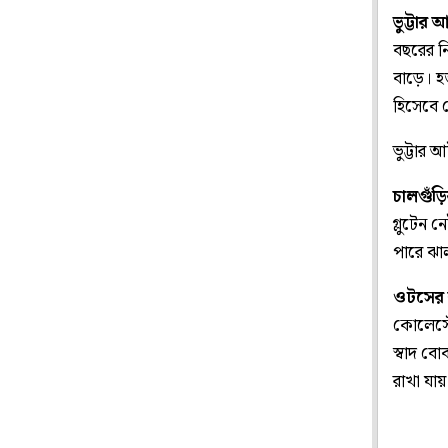
ভুট্টার 
বছরের নি
বাড়ে। হজ
হিসেবে 
ভুট্টার আ
চালগুঁড়ি
গ্লুটেন
পারে ঝা
ওটসের 
কোলেস্টে
স্বাদ ব
রাখা যায়