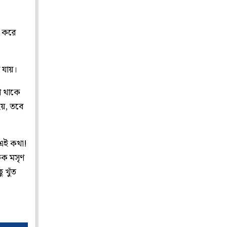
ট করে
 যায়।
শ থাকে
হয়, তবে
 এই কথা!
বক মসৃণ
ু খুঁত