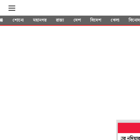
শোনো
মহানগর
রাজ্য
দেশ
বিদেশ
খেলা
বিনো
তক' হয়েও সভাধিপতি নির্বাচনে যোগ! প্রশ্ন উঠতেই গ্রেপ্তার নদিয়ার তৃণমূ