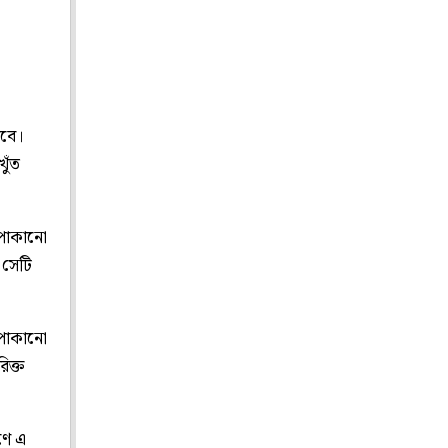
াবে।
ুঁত
 পাকানো
 সেটি
 পাকানো
িক্ত
ণে এ