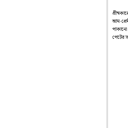
গ্রীষ্ম
আম-প্রেম
পাকানো 
পেটের সং