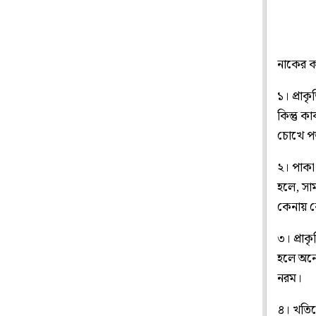
নাকের ক
১। প্রা
কিন্তু 
চোখে প
২। পাকা
হলে, সা
কেনায় ক
৩। প্রা
হলে অনে
নরম।
৪। খতিয়