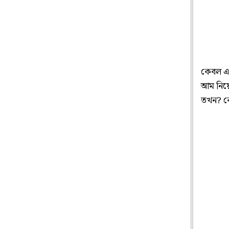
কেবল এক
আম নিয়ে
তখন? ক