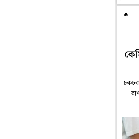
প
কেম
চকচক 
রা