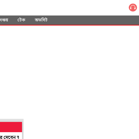
সঞ্চয়
টেক
অফবিট
থ্যমন্ত্রী শারদ্বত
শান্তিনিকেতনের শিল্প সমাহারের ছোঁয়া পাবে লন্ডন! গ্র