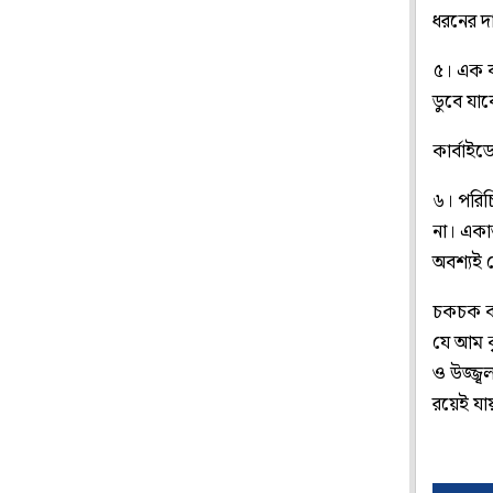
ধরনের দ
৫। এক ব
ডুবে যা
কার্বাই
৬। পরিচ
না। একা
অবশ্যই 
চকচক কর
যে আম ক
ও উজ্জ্ব
রয়েই যা