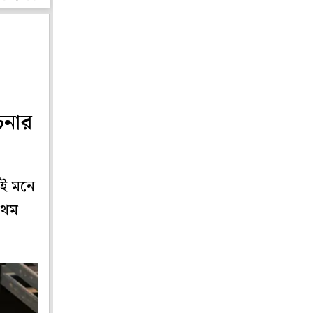
েনার
যই মনে
রথম