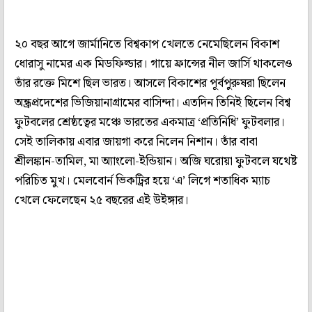
২০ বছর আগে জার্মানিতে বিশ্বকাপ খেলতে নেমেছিলেন বিকাশ
ধোরাসু নামের এক মিডফিল্ডার। গায়ে ফ্রান্সের নীল জার্সি থাকলেও
তাঁর রক্তে মিশে ছিল ভারত। আসলে বিকাশের পূর্বপুরুষরা ছিলেন
অন্ধ্রপ্রদেশের ভিজিয়ানাগ্রামের বাসিন্দা। এতদিন তিনিই ছিলেন বিশ্ব
ফুটবলের শ্রেষ্ঠত্বের মঞ্চে ভারতের একমাত্র ‘প্রতিনিধি’ ফুটবলার।
সেই তালিকায় এবার জায়গা করে নিলেন নিশান। তাঁর বাবা
শ্রীলঙ্কান-তামিল, মা অ্যাংলো-ইন্ডিয়ান। অজি ঘরোয়া ফুটবলে যথেষ্ট
পরিচিত মুখ। মেলবোর্ন ভিকট্রির হয়ে ‘এ’ লিগে শতাধিক ম্যাচ
খেলে ফেলেছেন ২৫ বছরের এই উইঙ্গার।