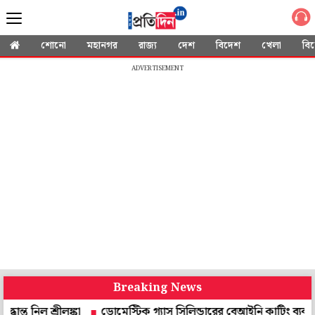
শোনো
মহানগর
রাজ্য
দেশ
বিদেশ
খেলা
বি
ADVERTISEMENT
Breaking News
শ্রীলঙ্কা
ডোমেস্টিক গ্যাস সিলিন্ডারের বেআইনি কাটিং ব্যবসার পর্দাফাঁস ব