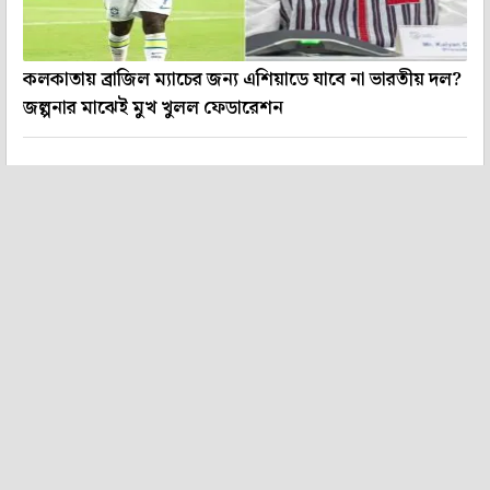
কলকাতায় ব্রাজিল ম্যাচের জন্য এশিয়াডে যাবে না ভারতীয় দল?
জল্পনার মাঝেই মুখ খুলল ফেডারেশন