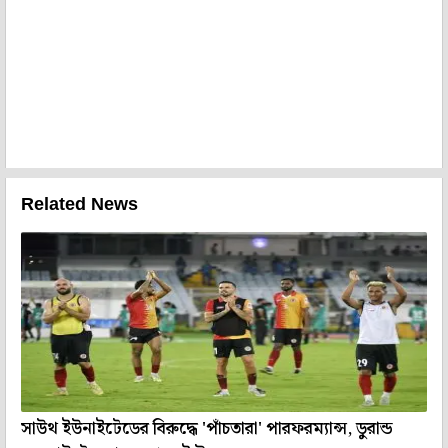
Related News
সাউথ ইউনাইটেডের বিরুদ্ধে 'পাঁচতারা' পারফরম্যান্স, ডুরান্ড