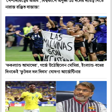
'পেশাদারিত্বের অভাব', বিশ্বকাপে অনূর্ধ্ব-১৫ দলের দায়িত্ব নিতে
নারাজ রঞ্জিত বাজাজ!
'ফকল্যান্ড আমাদের', গর্জে উঠেছিলেন মেসিরা, ইংল্যান্ড-বধের
দিনকেই 'ফুটবল দল দিবস' ঘোষণা আর্জেন্টিনার