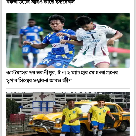
নকআউটের আরও কাছে ইস্টবেঙ্গল
কাস্টমসের পর ভবানীপুর, টানা ২ ম্যাচ হার মোহনবাগানের,
সুপার সিক্সের সম্ভাবনা আরও ক্ষীণ