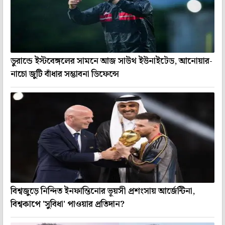
ডুরান্ডে ইস্টবেঙ্গলের সামনে আজ সাউথ ইউনাইটেড, আনোয়ার-
নাচো জুটি বাঁধার সম্ভাবনা ডিফেন্সে
বিশ্বজুড়ে নিন্দিত ইনফান্তিনোর ভূয়সী প্রশংসায় আর্জেন্টিনা,
বিশ্বকাপে 'সুবিধা' পাওয়ার প্রতিদান?