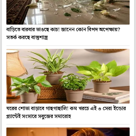
বাড়িতে বারবার ভাঙছে কাচ! জানেন কোন বিপদ অপেক্ষায়?
সতর্ক করছে বাস্তুশাস্ত্র
ঘরের শোভা বাড়াবে গাছগাছালি! কম খরচে এই ৩ সেরা ইন্ডোর
প্ল্যান্টেই সংসারে সবুজের সমারোহ