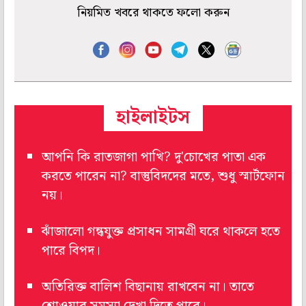
নিয়মিত খবরে থাকতে ফলো করুন
হাইলাইটস
আপনি কি রাতজাগা পাখি? দু'চোখের পাতা এক
করতে পারেন না? বাস্তুবিদদের মতে, শুধু স্মার্টফোন
নয়।
ঝাঁজালো গন্ধযুক্ত প্রসাধন সামগ্রী ঘরে থাকলে হতে
পারে বিপদ।
অতিরিক্ত বালিশ বিছানায় রাখবেন না। তাতে