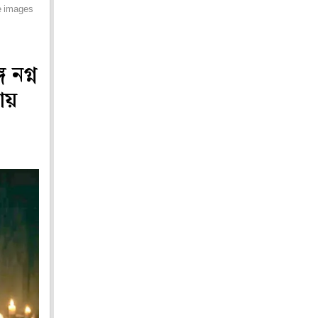
he images
 নগ্ন
ায়