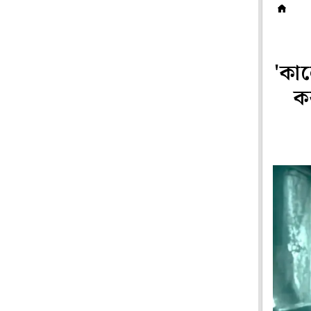
দ
'কাল
ক