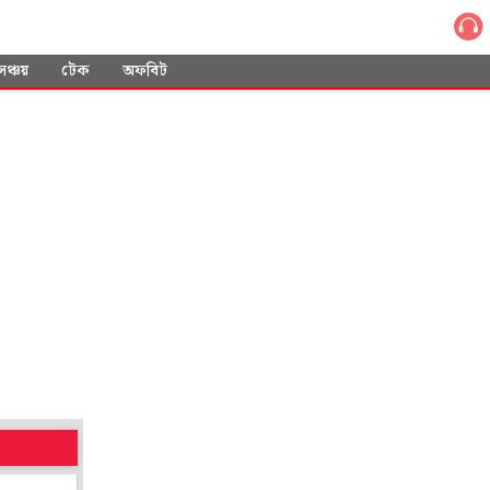
সঞ্চয়
টেক
অফবিট