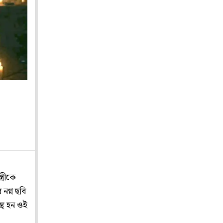
ত্রীকে
 নগ্ন ছবি
স্থ হন ওই