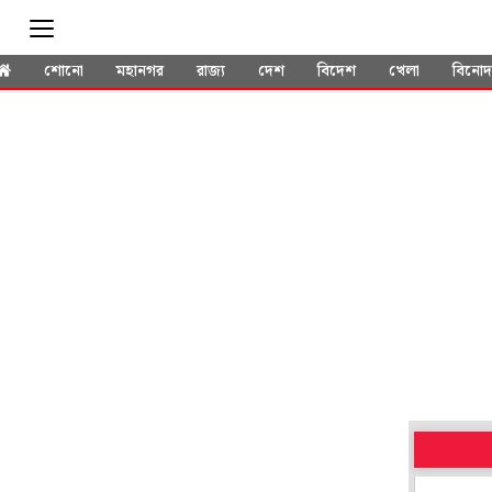
শোনো
মহানগর
রাজ্য
দেশ
বিদেশ
খেলা
বিনো