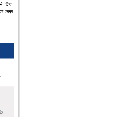
নি। তাঁর
োঁজে জোর
প