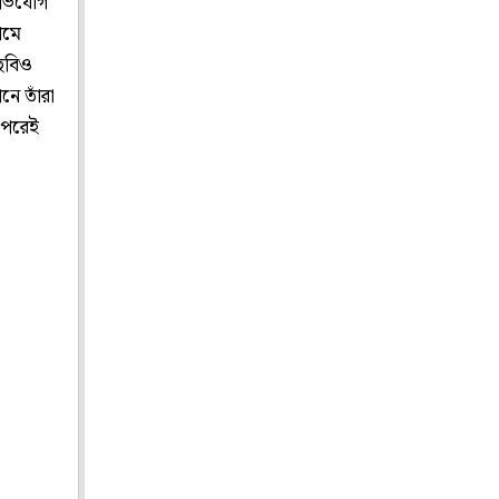
 অভিযোগ
ামে
 ছবিও
ে তাঁরা
র পরেই