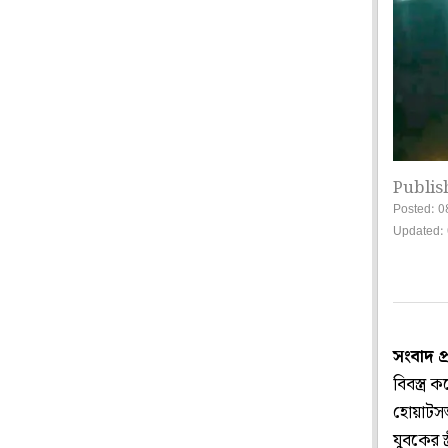
Publis
Posted: 0
Updated: 
সংবাদ প
বিবস্ত্র
হোয়াটসঅ্
যুবকের 