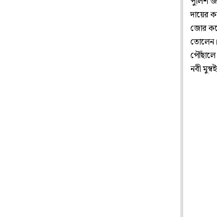
পুলিশ জা
দায়ের কর
জোর করে 
তোলেন। 
পৌঁছালে 
নবী মুম্