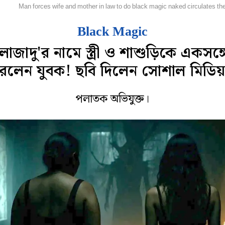
েশ
Man forces wife and mother in law to do black magic naked circulates t
Black Magic
োজাদু'র নামে স্ত্রী ও শাশুড়িকে একসঙ্গে
রলেন যুবক! ছবি দিলেন সোশাল মিডিয়
পলাতক অভিযুক্ত।