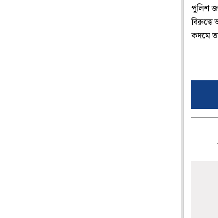
পুলিশ জা
বিরুদ্ধ
কদমে তল্