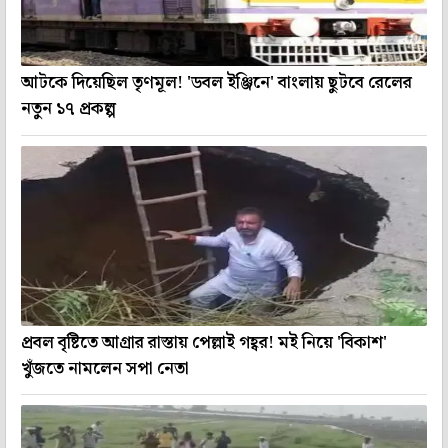
আটকে দিয়েছিল তৃণমূল! 'ডবল ইঞ্জিনে' বাংলায় ছুটবে রেলের
নতুন ১৭ প্রকল্প
প্রবল বৃষ্টিতে আগ্রার রাস্তায় পেল্লাই গহ্বর! মই নিয়ে 'বিকাশ'
খুঁজতে নামলেন সপা নেতা