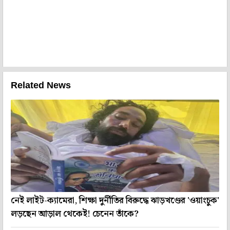
Related News
নেই লাইট-ক্যামেরা, শিক্ষা দুর্নীতির বিরুদ্ধে ঝাড়খণ্ডের 'ওয়াংচুক'
লড়ছেন আড়াল থেকেই! চেনেন তাঁকে?