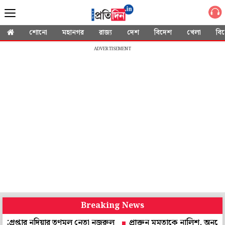
শোনো
মহানগর
রাজ্য
দেশ
বিদেশ
খেলা
বি
ADVERTISEMENT
Breaking News
র নদিয়ার তৃণমূল নেতা নজরুল
প্রাক্তন মমতাকে নালিশ, অনুরোধ করে চিঠি! উত