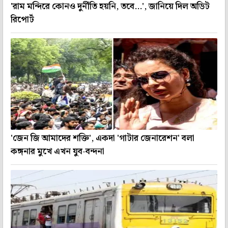
'রাম মন্দিরে কোনও দুর্নীতি হয়নি, তবে...', জানিয়ে দিল অডিট
রিপোর্ট
'জেন জি আমাদের শক্তি', একদা 'গাটার জেনারেশন' বলা
কঙ্গনার মুখে এখন যুব-বন্দনা