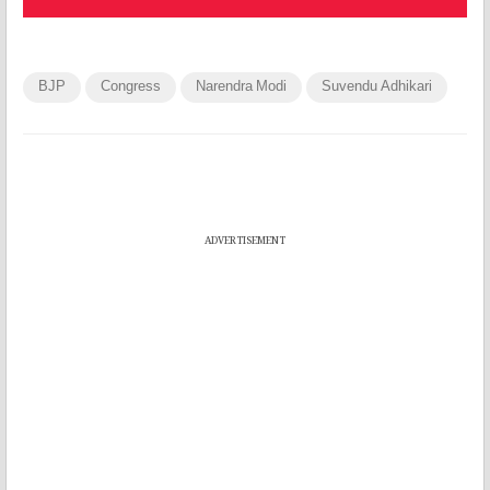
BJP
Congress
Narendra Modi
Suvendu Adhikari
ADVERTISEMENT