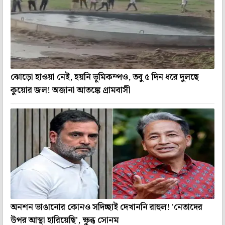
ঝোড়ো হাওয়া নেই, হয়নি ভূমিকম্পও, তবু ৫ দিন ধরে দুলছে
কুয়োর জল! অজানা আতঙ্কে গ্রামবাসী
অনশন ভাঙানোর কোনও সদিচ্ছাই দেখাননি রাহুল! 'নেতাদের
উপর আস্থা হারিয়েছি', ক্ষুব্ধ সোনম