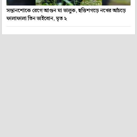
সন্তানশোকে রেগে আগুন মা ভালুক, ছত্তিশগড়ে নখের আঁচড়ে
ফালাফালা তিন ভাইবোন, মৃত ২