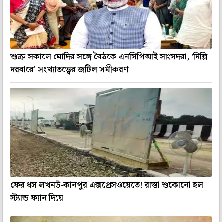
শুক্র সকালে মোদির সঙ্গে বৈঠকে এনসিপিআই সাংসদরা, 'দিল্লি
দরবারে' সংখ্যাতত্ত্বের জটিল সমীকরণ
ফের ধস লখনউ-কানপুর এক্সপ্রেসওয়েতে! রাস্তা শুকোনো হল
স্ট্যান্ড ফ্যান দিয়ে