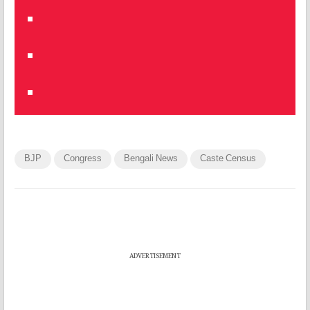
BJP
Congress
Bengali News
Caste Census
ADVERTISEMENT