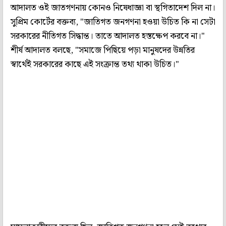
আদালত ওই জাতগণনায় কোনও নিষেধাজ্ঞা বা স্থগিতাদেশ দিল না।
সুপ্রিম কোর্টের বক্তব্য, "জাতিগত জনগণনা হওয়া উচিত কি না সেটা
সরকারের নীতিগত সিদ্ধান্ত। তাতে আদালত হস্তক্ষেপ করবে না।"
শীর্ষ আদালত বলছে, "সমাজে পিছিয়ে পড়া মানুষদের উন্নতির
স্বার্থেই সরকারের কাছে এই সংক্রান্ত তথ্য থাকা উচিত।"