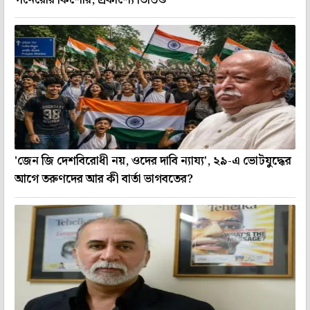
পনেরোর কিশোর, প্রকাশ্যে ভিডিও
'জেন জি দেশবিরোধী নয়, ওদের দাবি ন্যায্য', ২৯-এ ভোটযুদ্ধের
আগে তরুণদের আর কী বার্তা ভাগবতের?