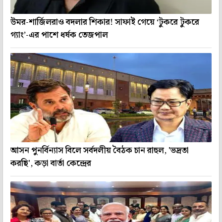
উমর-শার্জিলরাও বদলার শিকার! সাফাই গেয়ে ‘টুকরে টুকরে
গ্যাং’-এর পাশে ধর্ষক তেজপাল
আসন পুনর্বিন্যাস বিলে সর্বদলীয় বৈঠক চান রাহুল, 'ভদ্রতা
করছি', কড়া বার্তা কেন্দ্রের