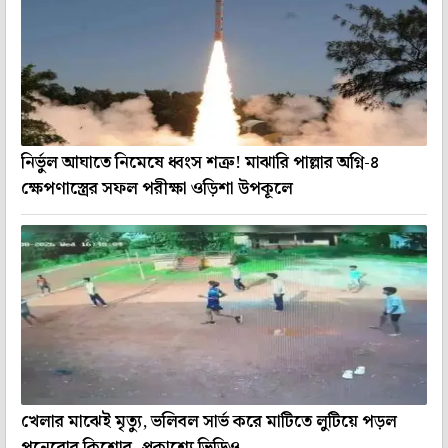
নির্ভুল আঘাতে নিমেষে ধ্বংস শত্রু! মাঝারি পাল্লার অগ্নি-৪
ক্ষেপণাস্ত্রের সফল পরীক্ষা ওড়িশা উপকূলে
খেলার মাঝেই মৃত্যু, ভলিবল সার্ভ করে মাটিতে লুটিয়ে পড়ল