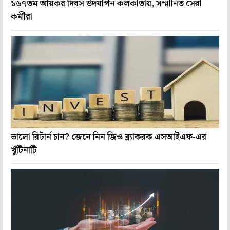
১৬৭তম আয়কর দিবস উদযাপন কলকাতায়, সম্মানিত সেরা
কর্মীরা
ভালো রিটার্ন চান? জেনে নিন জিও ব্ল্যাকরক এসআইএফ-এর
খুঁটিনাটি