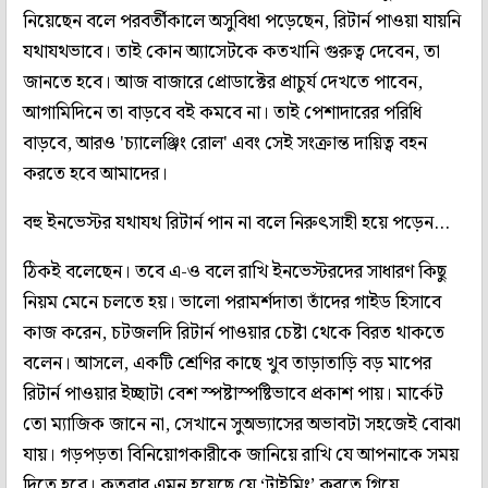
নিয়েছেন বলে পরবর্তীকালে অসুবিধা পড়েছেন, রিটার্ন পাওয়া যায়নি
যথাযথভাবে। তাই কোন অ‌্যাসেটকে কতখানি গুরুত্ব দেবেন, তা
জানতে হবে। আজ বাজারে প্রোডাক্টের প্রাচুর্য‌ দেখতে পাবেন,
আগামিদিনে তা বাড়বে বই কমবে না। তাই পেশাদারের পরিধি
বাড়বে, আরও 'চ‌্যালেঞ্জিং রোল' এবং সেই সংক্রান্ত দায়িত্ব বহন
করতে হবে আমাদের।
বহু ইনভেস্টর যথাযথ রিটার্ন পান না বলে নিরুৎসাহী হয়ে পড়েন...
ঠিকই বলেছেন। তবে এ-ও বলে রাখি ইনভেস্টরদের সাধারণ কিছু
নিয়ম মেনে চলতে হয়। ভালো পরামর্শদাতা তাঁদের গাইড হিসাবে
কাজ করেন, চটজলদি রিটার্ন পাওয়ার চেষ্টা থেকে বিরত থাকতে
বলেন। আসলে, একটি শ্রেণির কাছে খুব তাড়াতাড়ি বড় মাপের
রিটার্ন পাওয়ার ইচ্ছাটা বেশ স্পষ্টাস্পষ্টিভাবে প্রকাশ পায়। মার্কেট
তো ম‌্যাজিক জানে না, সেখানে সুঅভ‌্যাসের অভাবটা সহজেই বোঝা
যায়। গড়পড়তা বিনিয়োগকারীকে জানিয়ে রাখি যে আপনাকে সময়
দিতে হবে। কতবার এমন হয়েছে যে ‘টাইমিং’ করতে গিয়ে