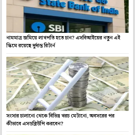
নামমাত্র জমিয়ে লাখপতি হতে চান? এসবিআইয়ের নতুন এই
স্কিমে রয়েছে দুর্দান্ত রিটার্ন
সংসার চালানো থেকে বিভিন্ন খরচ মেটানো, অবসরের পর
কীভাবে এসডব্লিউপি করবেন?