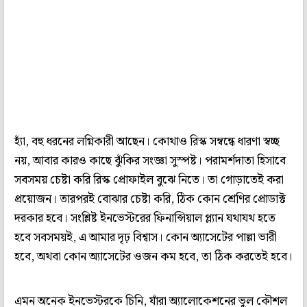
হ‌্যাঁ, বহু ধরনের লগ্নিকারী আছেন। কোথাও রিস্ক সম্বন্ধে ধারণা স্বচ্ছ
নয়, আবার কারও কাছে ঝুঁকির সংজ্ঞা সুস্পষ্ট। পরামর্শদাতা হিসাবে
সবসময় চেষ্টা করি রিস্ক প্রোফাইল বুঝে নিতে। তা গোড়াতেই করা
প্রয়োজন। তারপরই বোঝার চেষ্টা করি, ঠিক কোন শ্রেণির প্রোডাক্ট
দরকার হবে। সংশ্লিষ্ট ইনভেস্টরের ফিনান্সিয়াল প্ল‌্যান যথাযথ হতে
হবে সবসময়ই, এ আমার দৃঢ় বিশ্বাস। কোন অ‌্যাসেটের পাল্লা ভারী
হবে, অথবা কোন অ‌্যাসেটের ওজন কম হবে, তা ঠিক করতেই হবে।
এমন অনেক ইনভেস্টরকে চিনি, যাঁরা অ‌্যালোকেশনের ভুল কৌশল