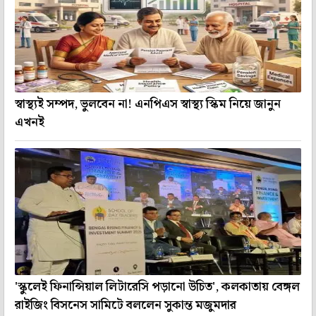
স্বাস্থ্যই সম্পদ, ভুলবেন না! এনপিএস স্বাস্থ্য স্কিম নিয়ে জানুন
এখনই
'স্কুলেই ফিনান্সিয়াল লিটারেসি পড়ানো উচিত', কলকাতায় বেঙ্গল
রাইজিং বিসনেস সামিটে বললেন সুকান্ত মজুমদার