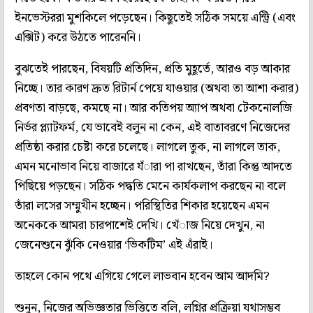
ইনভেস্টররা মুশকিলে পড়েছেন। কিছুতেই সঠিক সময়ে এন্ট্রি (এবং
এক্সিট) করে উঠতে পারেননি।
বুঝতেই পারছেন, বিষয়টি প্রতিদিন, প্রতি মুহূর্তে, আরও বড় আকার
নিচ্ছে। তার কারণ দ্রুত রিটার্ন পেয়ে যাওয়ার (অথবা তা আশা করার)
প্রবণতা বাড়ছে, কমছে না। আর কতিপয় অ‌্যাপ অথবা টেকনোলজি
নির্ভর প্ল‌্যাটফর্ম, যে ভাবেই বলুন না কেন, এই বাতাবরণে নিজেদের
প্রতিষ্ঠা করার চেষ্টা করে চলেছে। লাগলে তুক, না লাগলে তাক,
এমন মনোভাব নিয়ে বাজারে যঁারা পা রাখছেন, তাঁরা কিন্তু আদতে
পিছিয়ে পড়ছেন। সঠিক পদ্ধতি মেনে কার্যকলাপ করছেন না বলে
তাঁরা লসের সম্মুখীন হচ্ছেন। পরিস্থিতির শিকার হয়েছেন এমন
অনেককে আমরা চারপাশেই দেখি। খেঁাজ নিয়ে দেখুন, না
জেনেশুনে ঝুঁকি নেওয়ার ‘ভিকটিম’ এই এঁরাই।
তাহলে কোন পথে এগিয়ে গেলে লাভবান হবেন আম আদমি?
শুনুন, নিজের অভিজ্ঞতার ভিত্তিতে বলি, লগ্নির প্রক্রিয়া যথাসম্ভব