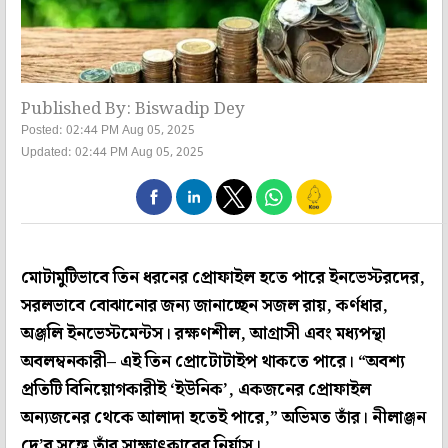
Published By: Biswadip Dey
Posted: 02:44 PM Aug 05, 2025
Updated: 02:44 PM Aug 05, 2025
মোটামুটিভাবে তিন ধরনের প্রোফাইল হতে পারে ইনভেস্টরদের,
সরলভাবে বোঝানোর জন‌্য জানাচ্ছেন
সজল রায়
, কর্ণধার,
অঞ্জলি ইনভেস্টমেন্টস। রক্ষণশীল, আগ্রাসী এবং মধ‌্যপন্থা
অবলম্বনকারী– এই তিন প্রোটোটাইপ থাকতে পারে। “অবশ‌্য
প্রতিটি বিনিয়োগকারীই ‘ইউনিক’, একজনের প্রোফাইল
অন‌্যজনের থেকে আলাদা হতেই পারে,” অভিমত তাঁর।
নীলাঞ্জন
দে
’র সঙ্গে তাঁর সাক্ষাৎকারের নির্যাস।