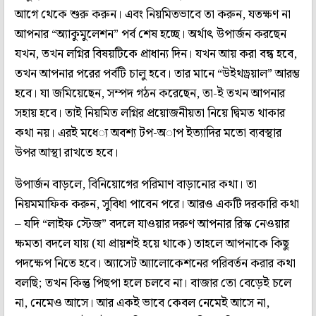
আগে থেকে শুরু করুন। এবং নিয়মিতভাবে তা করুন, যতক্ষণ না
আপনার “অ‌্যাকুমুলেশন” পর্ব শেষ হচ্ছে। অর্থাৎ উপার্জন করছেন
যখন, তখন লগ্নির বিষয়টিকে প্রাধান‌্য দিন। যখন আয় করা বন্ধ হবে,
তখন আপনার পরের পর্বটি চালু হবে। তার মানে “উইথড্রয়াল” আরম্ভ
হবে। যা জমিয়েছেন, সম্পদ গঠন করেছেন, তা-ই তখন আপনার
সহায় হবে। তাই নিয়মিত লগ্নির প্রয়োজনীয়তা নিয়ে দ্বিমত থাকার
কথা নয়। এরই মধে‌্য অবশ‌্য টপ-অাপ ইত‌্যাদির মতো ব‌্যবস্থার
উপর আস্থা রাখতে হবে।
উপার্জন বাড়লে, বিনিয়োগের পরিমাণ বাড়ানোর কথা। তা
নিয়মমাফিক করুন, সুবিধা পাবেন পরে। আরও একটি দরকারি কথা
– যদি “লাইফ স্টেজ” বদলে যাওয়ার দরুণ আপনার রিস্ক নেওয়ার
ক্ষমতা বদলে যায় (যা প্রায়শই হয়ে থাকে) তাহলে আপনাকে কিছু
পদক্ষেপ নিতে হবে। অ‌্যাসেট অ‌্যালোকেশনের পরিবর্তন করার কথা
বলছি; তখন কিন্তু পিছপা হলে চলবে না। বাজার তো বেড়েই চলে
না, নেমেও আসে। আর একই ভাবে কেবল নেমেই আসে না,