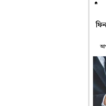
স
ফিন
আপ