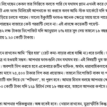
 লিখেছেন কেবল তার ভিত্তিতে বলতে পারি যে যথাযথ প্ল‍্যান এখনই করে 
এবং ফান্ড মিলিয়েই আপনাকে তা করতে বলব আমি-স্টক মার্কেটে যদি স্বচ্ছ
এড়িয়ে চলতে পারেন। ভালো ইক্যুইটি ফান্ডও অনেক ক্ষেত্রে সহায় হতে পার
ারছেন বাজারে কেউ গররান্টি দেবে না। এই প্রসঙ্গে কয়েকটি পয়েন্ট-
২ লক্ষ টাকার ডিপোজিট যদি অ্যানুয়াল ৬% হারে সুদ দেয় তাহলে ১৮ বছর
প্রায় ১.২০ কোটি টাকায়।
ে রাখবেন আমি "স্থির হার" (রেট কমা-বাড়ার প্রশ্নে যাচ্ছি না) ধরে চলছি। 
েত্রে না হওয়াই সম্ভব। আপনার ফান্ডগুলি যেন যথাযথ হয়। এই বিষয়টি খুব 
। অবশ্যই সিপ করতে হবে একেবারে রুটিন মাফিক, অর্থাৎ ধারাবাহিকভাব
ো মাসে ২৫,৫০০ টাকার সিপ করা প্রয়োজন। তাহলে ডিপোজিট বাবদ যা প
যাটি বাদ দিয়ে যে "শর্টফল", তা পূরণ হবে। আমার হিসাব বলছে আপনার ক্ষে
৮০ কোটি টাকা যদি ১২৯ রিটার্ন দেয় ১৮ বছর ধরে, তাহলে আপনার কর্পসে
।
 আপনার পরিকল্পনার। অঙ্গ হতেই হবে। খেয়াল রাখবেন, মুদ্রাস্ফীতি কিন্