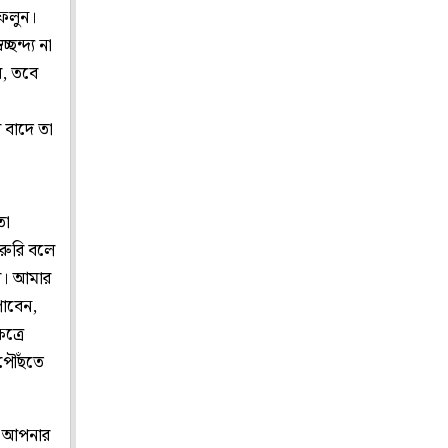
ফেলুন।
ন্দ্য না
ে, তবে
 বাদে তা
তা
জরুরি বলে
ে। আমার
াবেন,
ত্রে
 পৌঁছতে
তু আপনার