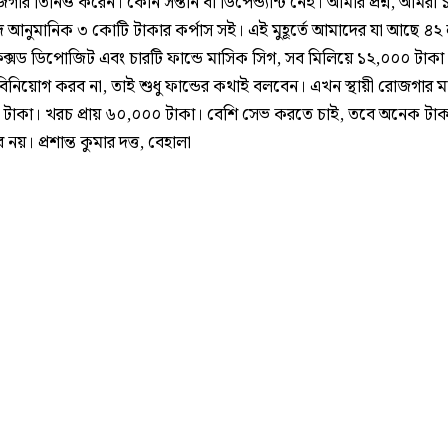
গার তিনিও করেন। কোন সন্তান বা ডিপেন্ড্যান্ট নেই। আমার প্রশ্ন, আমরা
ে আনুমানিক ৩ কোটি টাকার কর্পাস সই। এই মুহূর্তে আমাদের যা আছে ৪২ 
িক্সড ডিপোজিট এবং চারটি ফান্ডে মাসিক সিগ, সব মিলিয়ে ১২,০০০ টাকা
বিনিয়োগ করব না, তাই শুধু ফান্ডের কথাই বলবেন। এখন স্থায়ী রোজগার ম
টাকা। খরচ প্রায় ৬০,০০০ টাকা। বেশি সেভ করতে চাই, তবে অনেক টাকা
 নয়। প্রশান্ত কুমার দত্ত, বেহালা