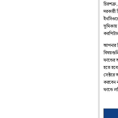
চিরশত্র
দরকারী 
ইনসিওরে
ভূমিকায়
করপিটাল
আপনার ফ
বিষয়গুল
ফান্ডের
হতে হবে
সেক্টরে
করবেন না
ফান্ডে ল