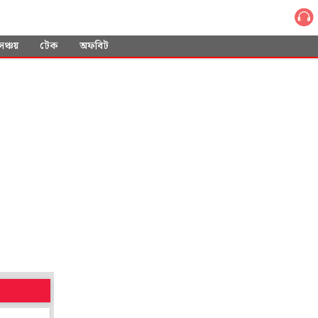
সঞ্চয়
টেক
অফবিট