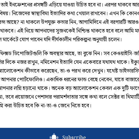
ু, তাই ইনফ্রেশনের প্রসঙ্গটি এড়িয়ে যাওয়া উচিত হবে না। এরপর থাকবে আ
বিষয়। নিজেদের স্বাস্থ্যবিমা ইত্যাদির কথা খেয়াল রাখবেন। এখন কি কো
ন্স আছে? না থাকলে উপযুক্ত কভার নিন, আগামিদিনে এই বরগারটি আর
 থাকবে। এই নিয়ে আপনাদের সুজনকেই নিশ্চিন্ত থাকতে হবে বলে আমি ম
 মার্কেটে যোগ পাবেন যদি দীর্ঘকালীন পরিকল্পনা অনুযায়ী চলেন।
িক্সড ডিপোজিটগুলি কি অবস্থার আছে, তা বুঝে নিন। সব কেওয়াইসি-জ
ির দিকে নজর রাখুন, নমিনেশন ইত্যাদি যেন একেবারে যথাযথ থাকে। ইক্য
 অ্যালোকেশন কীভাবে করেছেন, তা-ও পরখ করে দেখুন। যথেষ্ট ডাইভারস
 আপনার পোর্টফোলিও। একাধিক ধরনের ফান্ড বেছে নেবেন, যাতে বাজারের
 আপনার লগ্নি হড়ানো থাকে। অনেক বড় অ্যালোকেশন কেবল এক দুটি ফান্ড
, তবে প্রয়োজনে পেশাদার পরামর্শদাতার সঙ্গে কথা বলে সেক্টর বা থিম্যা
গ্নি করা উচিত হবে কি না-তা-ও জেনে নিতে হবে।
Subscribe