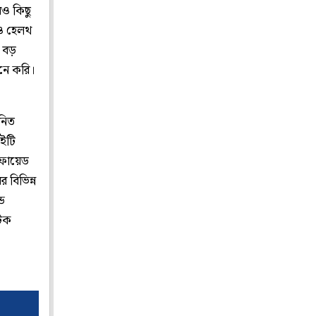
রও কিছু
নও হেলথ
ও বড়
নে করি।
নিত
ুইটি
িফায়েড
 বিভিন্ন
ে
টিক