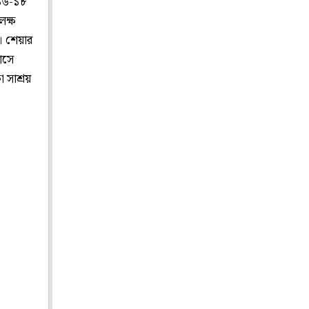
 ১৬-১৮
লক্ষ
। শেয়ার
াসে
 সাশ্রয়