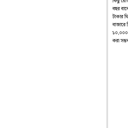
কিছু রোজ
বছর বাদ
টাকার ফ
বাজারে 
১০,০০০ 
করা সম্ভব