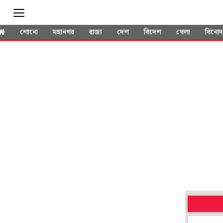
শোনো
মহানগর
রাজ্য
দেশ
বিদেশ
খেলা
বিনো