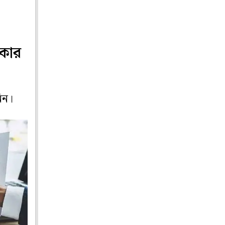
িকার
িন।