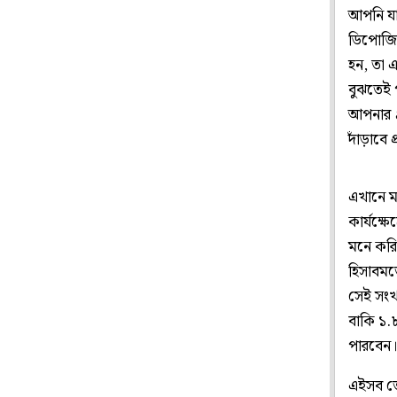
আপনি যা
ডিপোজিট 
হন, তা 
বুঝতেই প
আপনার ৪
দাঁড়াবে 
এখানে মন
কার্যক্ষ
মনে করি
হিসাবমত
সেই সংখ্
বাকি ১.
পারবেন
এইসব তো