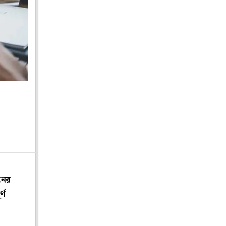
নের
্ণ