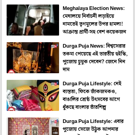
Meghalaya Election News:
মেঘালয়ে নির্বাচনী লড়াইয়ে
নামতেই তৃণমূলের উপর হামলা!
আক্রান্ত প্রার্থী-সহ বেশ কয়েকজন
Durga Puja News: বিশ্বসেরার
তকমা পেয়েছে এই ভারতীয় হুইস্কি,
পুজোয় চুমুক দেবেন? জেনে নিন
দাম
Durga Puja Lifestyle: নেই
ব্যস্ততা, ফিকে জাঁকজমকও,
বাঙালির শ্রেষ্ঠ উৎসবের আগে
ধুঁকছে বাংলার তাঁতশিল্প
Durga Puja Lifestyle: এবার
পুজোয় সেজে উঠুক আপনার