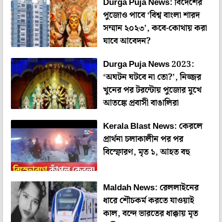
Durga Puja News: বিদেশের
পুজোও পাবে ‘বিশ্ব বাংলা শারদ
সম্মান ২০২৩’, কবে-কোথায় করা
যাবে আবেদন?
Durga Puja News 2023:
‘অঘটন ঘটবে না তো?’, নিজ্জর
খুনের পর টরন্টোয় পুজোর মুখে
আতঙ্কে প্রবাসী বাঙালিরা
Kerala Blast News: কেরলে
প্রার্থনা চলাকালীন পর পর
বিস্ফোরণ, মৃত ১, আহত বহু
Maldah News: রেললাইনের
ধারে শৌচকর্ম করতে যাওয়াই
কাল, বন্দে ভারতের ধাক্কায় মৃত