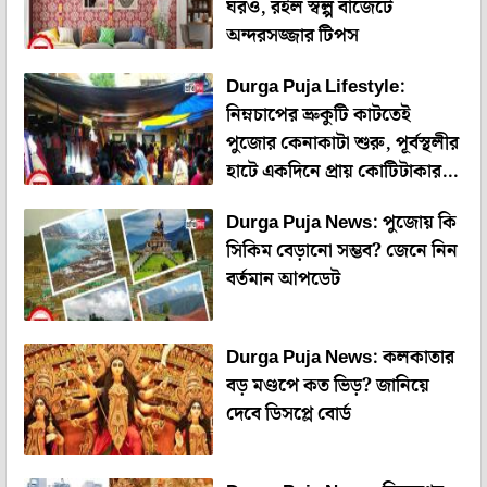
ঘরও, রইল স্বল্প বাজেটে
অন্দরসজ্জার টিপস
Durga Puja Lifestyle:
নিম্নচাপের ভ্রুকুটি কাটতেই
পুজোর কেনাকাটা শুরু, পূর্বস্থলীর
হাটে একদিনে প্রায় কোটিটাকার
বিকিকিনি
Durga Puja News: পুজোয় কি
সিকিম বেড়ানো সম্ভব? জেনে নিন
বর্তমান আপডেট
Durga Puja News: কলকাতার
বড় মণ্ডপে কত ভিড়? জানিয়ে
দেবে ডিসপ্লে বোর্ড