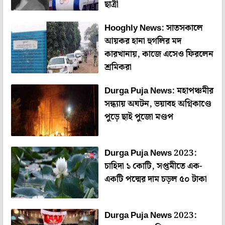
ছাত্রী
Hooghly News: সাতসকালে
আয়কর হানা হুগলির মদ
কারখানায়, কাজে এসেও ফিরলেন
শ্রমিকরা
Durga Puja News: মহাপঞ্চমীর
সন্ধ্যায় অঘটন, ভয়াবহ অগ্নিকাণ্ডে
পুড়ে ছাই পুজো মণ্ডপ
Durga Puja News 2023:
চাহিদা ১ কোটি, সপ্তমীতে এক-
একটি পদ্মের দাম চড়ল ৫০ টাকা
Durga Puja News 2023: