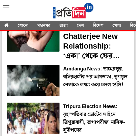
YOU SEARCHED FOR
" Lifestyle News"
Srabanti
শোনো
মহানগর
রাজ্য
দেশ
বিদেশ
খেলা
বি
Chatterjee New
Relationship:
‘একা’ থেকে ফের
‘দোকা’ শ্রাবন্তী!
Amdanga News: তাহেরপুর,
অভিনেত্রীর নতুন সঙ্গী
বসিরহাটের পর আমডাঙা, তৃণমূল
কে?
নেতাকে লক্ষ্য করে চলল গুলি!
Tripura Election News:
বৃহস্পতিবার ভোটের লাইনে
ত্রিপুরাবাসী, ভাগ্যপরীক্ষা মানিক-
সুদীপদের