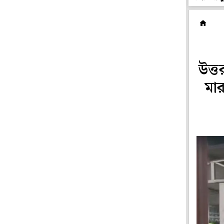
রা
উত্ত
মার