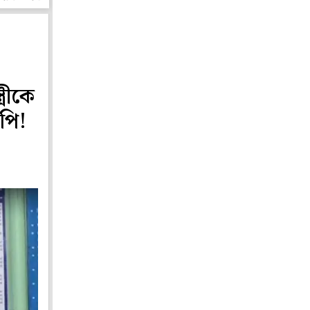
্রীকে
েপি!