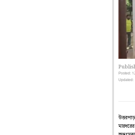
Publis
Posted: 1
Updated: 
উত্তরপাড়
মারধরের 
অন্তঃসত্