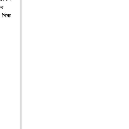
ের
মিথ্যা