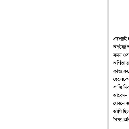
এরপরই হ
অর্ণবের
সময় ওরা 
অর্পিতা
কাজ করেছ
ছেলেকে
শাস্তি দ
আবেদন ত
ফোনে জা
আমি ছিল
মিথ্যা অ