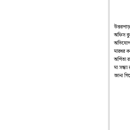
উত্তরপাড
অফিস বু
অভিযোগ 
মারধর কর
অর্পিতা
মা সন্ধ্
জানা গি