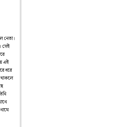
ূল নেতা।
। সেই
ারে
ায় এই
িরে ধরে
ল থাকলে
ছে
িনি
খানে
 নামে