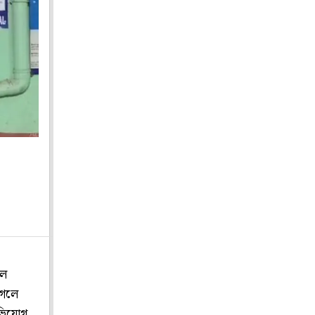
লে
গেলে
অভিযোগ