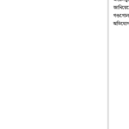
জানিয়েছ
গণ্ডগোল
অভিযো