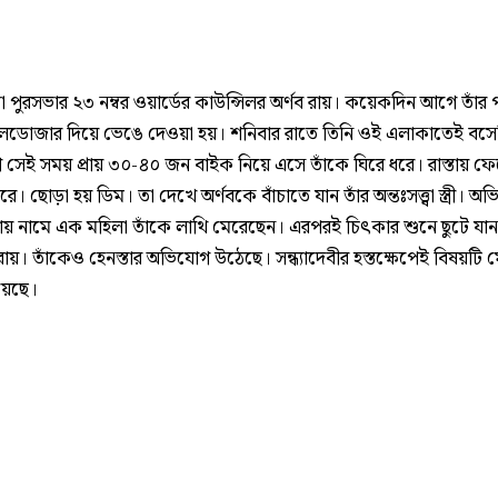
়া পুরসভার ২৩ নম্বর ওয়ার্ডের কাউন্সিলর অর্ণব রায়। কয়েকদিন আগে তাঁর পা
লডোজার দিয়ে ভেঙে দেওয়া হয়। শনিবার রাতে তিনি ওই এলাকাতেই বস
সেই সময় প্রায় ৩০-৪০ জন বাইক নিয়ে এসে তাঁকে ঘিরে ধরে। রাস্তায় ফ
ে। ছোড়া হয় ডিম। তা দেখে অর্ণবকে বাঁচাতে যান তাঁর অন্তঃসত্ত্বা স্ত্রী। অ
 রায় নামে এক মহিলা তাঁকে লাথি মেরেছেন। এরপরই চিৎকার শুনে ছুটে যান
যা রায়। তাঁকেও হেনস্তার অভিযোগ উঠেছে। সন্ধ্যাদেবীর হস্তক্ষেপেই বিষয়টি
য়েছে।