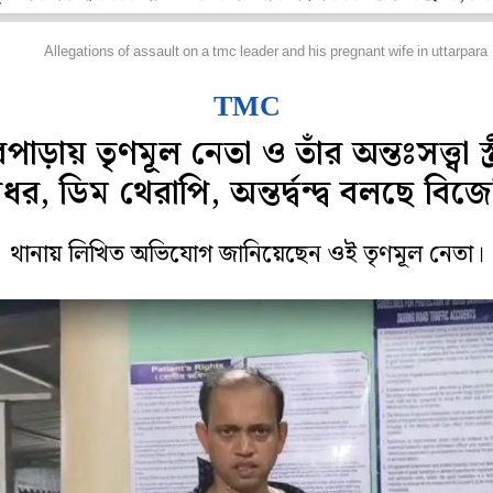
জ্য
Allegations of assault on a tmc leader and his pregnant wife in uttarpara
TMC
রপাড়ায় তৃণমূূল নেতা ও তাঁর অন্তঃসত্ত্বা স্ত
ধর, ডিম থেরাপি, অন্তর্দ্বন্দ্ব বলছে বিজ
থানায় লিখিত অভিযোগ জানিয়েছেন ওই তৃণমূল নেতা।