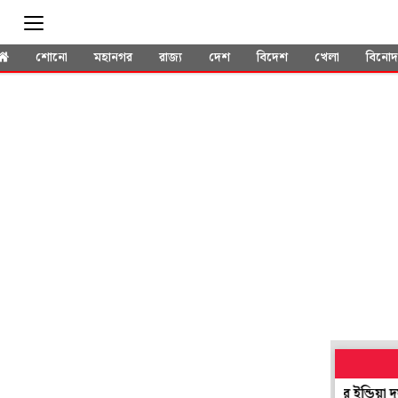
শোনো
মহানগর
রাজ্য
দেশ
বিদেশ
খেলা
বিনো
প্রাকৃতিক দুর্যোগ নয়, 'নেশাগ্রস্ত' পাইলটেই বিপর্যয়! এয়ার ইন্ডিয়া দুর্ঘটনায় চ