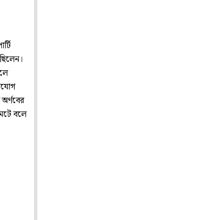
র্টি
েছিলেন।
েলে
ভিযোগ
 অর্ণবের
 মেটে বলে