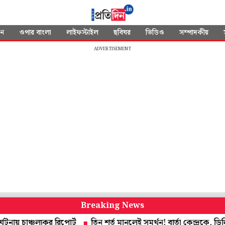
দন
ওপার বাংলা
লাইফস্টাইল
ছবিঘর
ভিডিও
সম্পাদকীয়
ADVERTISEMENT
Breaking News
াঞ্চল্যকর রিপোর্ট
তিন শর্ত মানলেই সমর্থন! বার্তা কেন্দ্রকে, ডিলিমিট