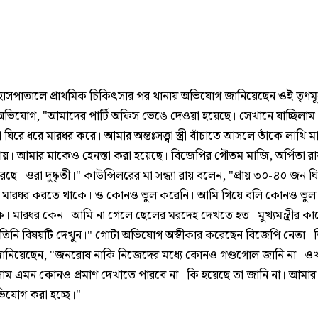
াসপাতালে প্রাথমিক চিকিৎসার পর থানায় অভিযোগ জানিয়েছেন ওই তৃণম
 অভিযোগ, "আমাদের পার্টি অফিস ভেঙে দেওয়া হয়েছে। সেখানে যাচ্ছিলাম
ঘিরে ধরে মারধর করে। আমার অন্তঃসত্ত্বা স্ত্রী বাঁচাতে আসলে তাঁকে লাথি ম
 রায়। আমার মাকেও হেনস্তা করা হয়েছে। বিজেপির গৌতম মাজি, অর্পিতা র
ে। ওরা দুষ্কৃতী।" কাউন্সিলরের মা সন্ধ্যা রায় বলেন, "প্রায় ৩০-৪০ জন ঘ
 মারধর করতে থাকে। ও কোনও ভুল করেনি। আমি গিয়ে বলি কোনও ভু
িক। মারধর কেন। আমি না গেলে ছেলের মরদেহ দেখতে হত। মুখ্যমন্ত্রীর কা
িনি বিষয়টি দেখুন।" গোটা অভিযোগ অস্বীকার করেছেন বিজেপি নেতা। ত
নিয়েছেন, "জনরোষ নাকি নিজেদের মধ্যে কোনও গণ্ডগোল জানি না। ও
াম এমন কোনও প্রমাণ দেখাতে পারবে না। কি হয়েছে তা জানি না। আমার
ভিযোগ করা হচ্ছে।"