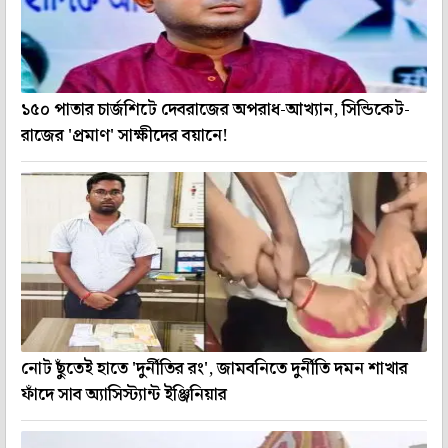
১৫০ পাতার চার্জশিটে দেবরাজের অপরাধ-আখ্যান, সিন্ডিকেট-
রাজের 'প্রমাণ' সাক্ষীদের বয়ানে!
নোট ছুঁতেই হাতে 'দুর্নীতির রং', জামবনিতে দুর্নীতি দমন শাখার
ফাঁদে সাব অ্যাসিস্ট্যান্ট ইঞ্জিনিয়ার