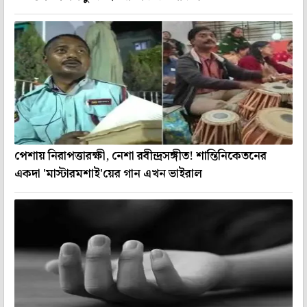
পেশায় নিরাপত্তারক্ষী, নেশা রবীন্দ্রসঙ্গীত! শান্তিনিকেতনের
একদা 'মাস্টারমশাই'য়ের গান এখন ভাইরাল