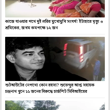
কাজে যাওয়ার পথে দুই লরির মুখোমুখি সংঘর্ষ! ইটাহারে মৃত্যু ৩
শ্রমিকের, জখম কমপক্ষে ১২ জন
শুটআউটের নেপথ্যে কোন রহস্য? শুভেন্দুর আপ্ত সহায়ক
চন্দ্রনাথ খুনে ১১ জনের বিরুদ্ধে চার্জশিট সিবিআইয়ের