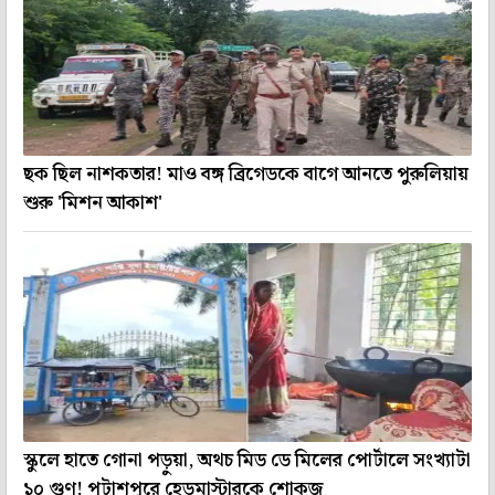
ছক ছিল নাশকতার! মাও বঙ্গ ব্রিগেডকে বাগে আনতে পুরুলিয়ায়
শুরু 'মিশন আকাশ'
স্কুলে হাতে গোনা পড়ুয়া, অথচ মিড ডে মিলের পোর্টালে সংখ্যাটা
১০ গুণ! পটাশপুরে হেডমাস্টারকে শোকজ