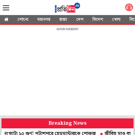
শোনো
মহানগর
রাজ্য
দেশ
বিদেশ
খেলা
বি
ADVERTISEMENT
Breaking News
াটা ১০ গুণ! পটাশপুরে হেডমাস্টারকে শোকজ
জীবিত মাও বঙ্গ ব্রিগেডকে