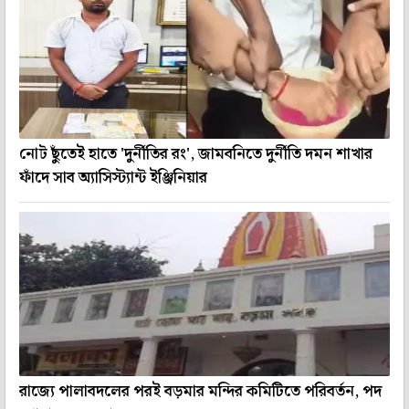
নোট ছুঁতেই হাতে 'দুর্নীতির রং', জামবনিতে দুর্নীতি দমন শাখার
ফাঁদে সাব অ্যাসিস্ট্যান্ট ইঞ্জিনিয়ার
রাজ্যে পালাবদলের পরই বড়মার মন্দির কমিটিতে পরিবর্তন, পদ