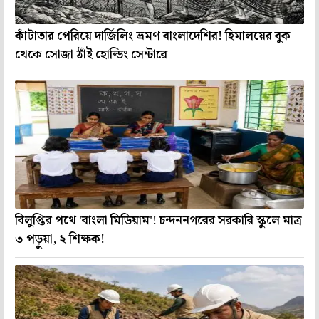
কাঁটাতার পেরিয়ে দার্জিলিং ভ্রমণ বাংলাদেশির! হিমালয়ের বুক
থেকে সোজা ঠাঁই হোল্ডিং সেন্টারে
বিলুপ্তির পথে 'বাংলা মিডিয়াম'! চন্দননগরের সরকারি স্কুলে মাত্র
৩ পড়ুয়া, ২ শিক্ষক!