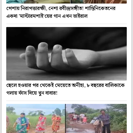
পেশায় নিরাপত্তারক্ষী, নেশা রবীন্দ্রসঙ্গীত! শান্তিনিকেতনের
একদা 'মাস্টারমশাই'য়ের গান এখন ভাইরাল
ছেলে হওয়ার পর থেকেই মেয়েতে অনীহা, ৮ বছরের বালিকাকে
গলায় ফাঁস দিয়ে খুন বাবার!