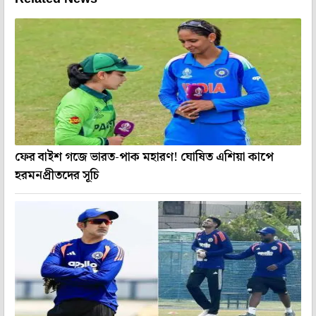
ফের বাইশ গজে ভারত-পাক মহারণ! ঘোষিত এশিয়া কাপে
হরমনপ্রীতদের সূচি