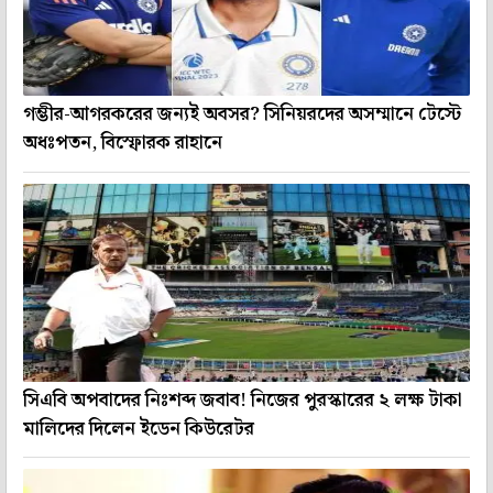
গম্ভীর-আগরকরের জন্যই অবসর? সিনিয়রদের অসম্মানে টেস্টে
অধঃপতন, বিস্ফোরক রাহানে
সিএবি অপবাদের নিঃশব্দ জবাব! নিজের পুরস্কারের ২ লক্ষ টাকা
মালিদের দিলেন ইডেন কিউরেটর