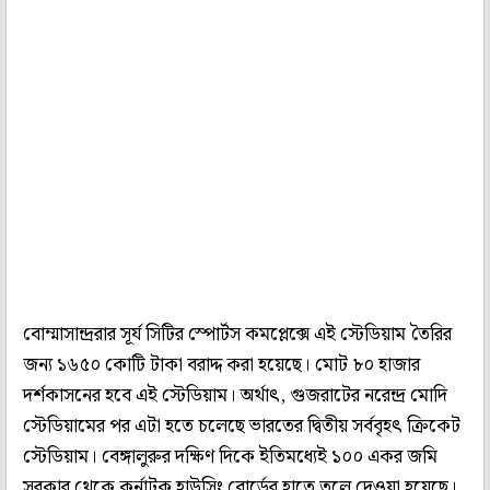
বোম্মাসান্দ্ররার সূর্য সিটির স্পোর্টস কমপ্লেক্সে এই স্টেডিয়াম তৈরির
জন্য ১৬৫০ কোটি টাকা বরাদ্দ করা হয়েছে। মোট ৮০ হাজার
দর্শকাসনের হবে এই স্টেডিয়াম। অর্থাৎ, গুজরাটের নরেন্দ্র মোদি
স্টেডিয়ামের পর এটা হতে চলেছে ভারতের দ্বিতীয় সর্ববৃহৎ ক্রিকেট
স্টেডিয়াম। বেঙ্গালুরুর দক্ষিণ দিকে ইতিমধ্যেই ১০০ একর জমি
সরকার থেকে কর্নাটক হাউসিং বোর্ডের হাতে তুলে দেওয়া হয়েছে।