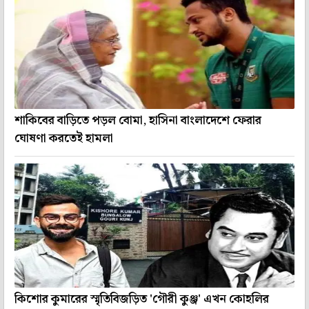
শাকিবের বাড়িতে পড়ল বোমা, হাসিনা বাংলাদেশে ফেরার
ঘোষণা করতেই হামলা
কিশোর কুমারের স্মৃতিবিজড়িত 'গৌরী কুঞ্জ' এখন কোহলির