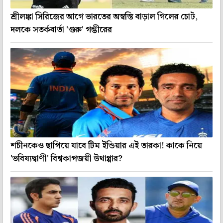
শ্রীলঙ্কা সিরিজের আগে ভারতের অস্বস্তি বাড়াল গিলের চোট,
দলকে সতর্কবার্তা 'গুরু' গম্ভীরের
শচীনকেও ছাপিয়ে যাবে টিম ইন্ডিয়ার এই তারকা! কাকে নিয়ে
'ভবিষ্যদ্বাণী' বিশ্বকাপজয়ী উথাপ্পার?