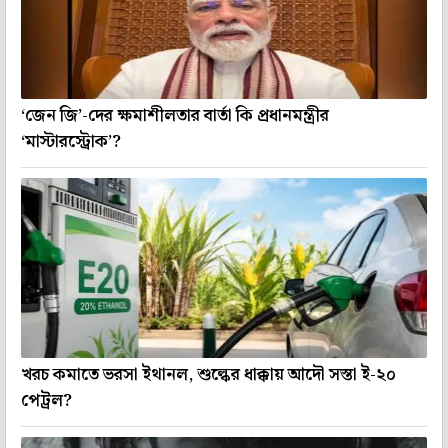
‘জেন জি’-দের ক্ষমাশীলতার বার্তা কি প্রধানমন্ত্রীর
‘মাস্টারস্ট্রোক’?
খরচ কমাতে ভরসা ইথানল, শুল্কের ধাক্কায় আদৌ সস্তা ই-২০
পেট্রল?