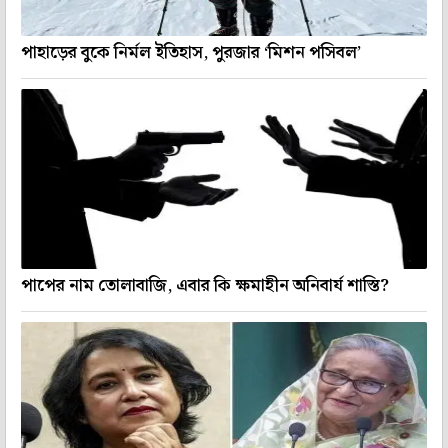
পাহাড়ের বুকে নির্মল ইতিহাস, পুরজার ‘মিশন পসিবল’
পাপের নাম তোলাবাজি, এবার কি ক্ষমাহীন অনিবার্য শাস্তি?