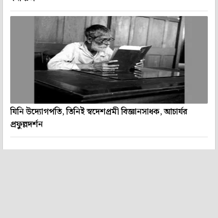
যিনি উদ্যোগপতি, তিনিই স্বদেশপ্রমী বিজ্ঞানসাধক, আচার্যর
প্রফুল্লদর্শন