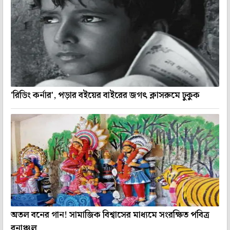
'রিডিং কর্নার', পড়ার বইয়ের বাইরের জগৎ ক্লাসরুমে ঢুকুক
অতল বনের গান! সামাজিক বিশ্বাসের মাধ্যমে সংরক্ষিত পবিত্র
বনাঞ্চল