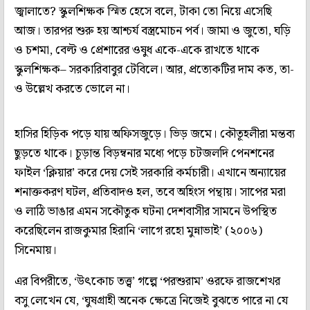
জ্বালাতে? স্কুলশিক্ষক স্মিত হেসে বলে, টাকা তো নিয়ে এসেছি
আজ। তারপর শুরু হয় আশ্চর্য বস্ত্রমোচন পর্ব। জামা ও জুতো, ঘড়ি
ও চশমা, বেল্ট ও প্রেশারের ওষুধ একে-একে রাখতে থাকে
স্কুলশিক্ষক– সরকারিবাবুর টেবিলে। আর, প্রত্যেকটির দাম কত, তা-
ও উল্লেখ করতে ভোলে না।
হাসির হিড়িক পড়ে যায় অফিসজুড়ে। ভিড় জমে। কৌতূহলীরা মন্তব্য
ছুড়তে থাকে। চূড়ান্ত বিড়ম্বনার মধ্যে পড়ে চটজলদি পেনশনের
ফাইল ‘ক্লিয়ার’ করে দেয় সেই সরকারি কর্মচারী। এখানে অন্যায়ের
শনাক্তকরণ ঘটল, প্রতিবাদও হল, তবে অহিংস পন্থায়। সাপের মরা
ও লাঠি ভাঙার এমন সকৌতুক ঘটনা দেশবাসীর সামনে উপস্থিত
করেছিলেন রাজকুমার হিরানি ‘লাগে রহো মুন্নাভাই’ (২০০৬)
সিনেমায়।
এর বিপরীতে, ‘উৎকোচ তত্ত্ব’ গল্পে ‘পরশুরাম’ ওরফে রাজশেখর
বসু লেখেন যে, ‘ঘুষগ্রাহী অনেক ক্ষেত্রে নিজেই বুঝতে পারে না যে