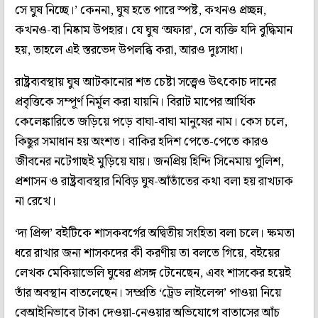
সে ঘুষ নিচ্ছে।’ কেননা, ঘুষ হতে পারে স্পষ্ট, কখনও প্রচ্ছন্ন,
কখনও-বা নিষ্কাম উপহার। যে ঘুষ ‘অফার’, সে ব্যক্তি যদি বুদ্ধিমান
হয়, তাহলে এই স্তরভেদ উপলব্ধি করা, আরও দুঃসাধ্য।
রাষ্ট্রব্যবস্থায় ঘুষ আটকানোর শত চেষ্টা সত্ত্বেও উৎকোচ দানের
প্রবৃত্তিকে সম্পূর্ণ নির্মূল করা যায়নি। বিরাট মাপের আর্থিক
কেলেঙ্কারিতে জড়িয়ে পড়ে বাঘা-বাঘা মানুষের নাম। কেস চলে,
কিছুর সমাধান হয় অংশত। বাকির হদিশ পেতে-পেতে কারও
জীবনের নটেগাছই মুড়িয়ে যায়। জনপ্রিয় হিন্দি সিনেমায় পুলিশ,
প্রশাসন ও রাষ্ট্রব্যবস্থার নিবিড় ঘুষ-আঁতাঁতের কথা বলা হয় রাখঢাক
না রেখে।
‘দ্য প্রিন্স’ বইটিকে শাসকবর্গের অদ্বিতীয় সংহিতা বলা চলে। ক্ষমতা
ধরে রাখার জন্য শাসকদের কী করণীয় তা বলতে গিয়ে, বইয়ের
লেখক মেকিয়াভেলি ঘুষের প্রসঙ্গ টেনেছেন, এবং শাসকের হয়েই
তাঁর অবস্থান বাতলেছেন। সম্প্রতি ‘ট্রেড লাইলেন্স’ পাওয়া নিয়ে
বেআইনিভাবে টাকা দেওয়া-নেওয়ার অভিযোগে বাতাসের আঁচ