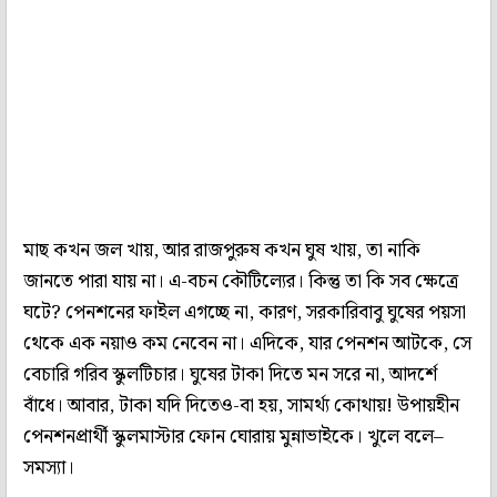
মাছ কখন জল খায়, আর রাজপুরুষ কখন ঘুষ খায়, তা নাকি
জানতে পারা যায় না। এ-বচন কৌটিল্যের। কিন্তু তা কি সব ক্ষেত্রে
ঘটে? পেনশনের ফাইল এগচ্ছে না, কারণ, সরকারিবাবু ঘুষের পয়সা
থেকে এক নয়াও কম নেবেন না। এদিকে, যার পেনশন আটকে, সে
বেচারি গরিব স্কুলটিচার। ঘুষের টাকা দিতে মন সরে না, আদর্শে
বাঁধে। আবার, টাকা যদি দিতেও-বা হয়, সামর্থ্য কোথায়! উপায়হীন
পেনশনপ্রার্থী স্কুলমাস্টার ফোন ঘোরায় মুন্নাভাইকে। খুলে বলে–
সমস্যা।