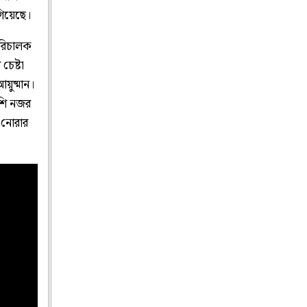
গিয়েছে।
পরিচালক
চেষ্টা
য়ুষ্মান।
েশি নজর
 নোরার