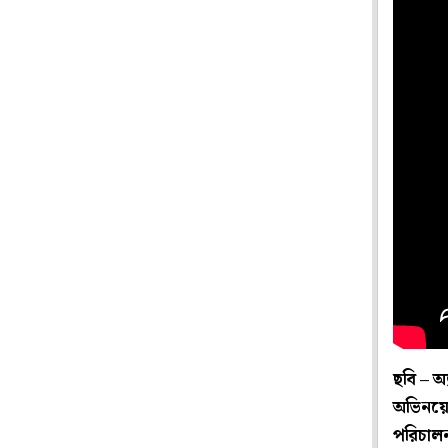
ছবি – অ
অভিনয়ে 
পরিচালন