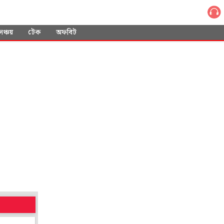
সঞ্চয়
টেক
অফবিট