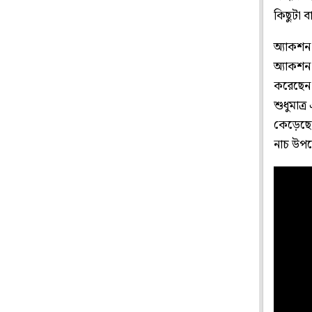
কিছুটা 
অ্যাকশন 
অ্যাকশন 
করেছেন ত
শুধুমাত্
কেড়েছে
নাচ উপ