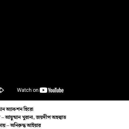
্যান অ্যাকশন হিরো
– আয়ুষ্মান খুরানা, জয়দীপ অহল্বাত
ায় – অনিরুদ্ধ আইয়ার