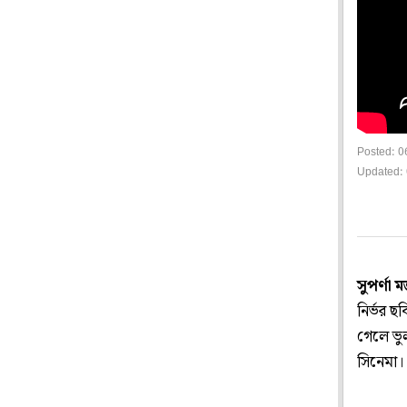
Posted: 0
Updated: 
সুপর্ণা 
নির্ভর 
গেলে ভু
সিনেমা। 