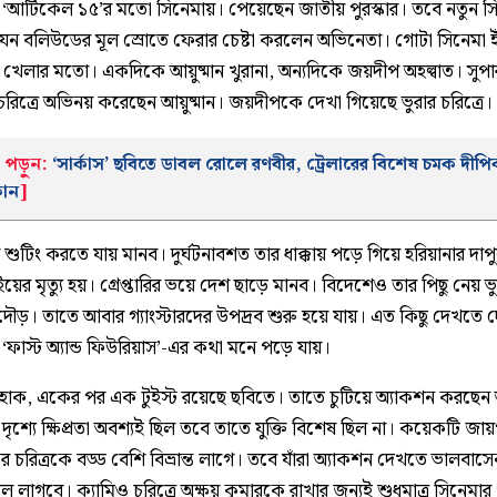
‘আর্টিকেল ১৫’র মতো সিনেমায়। পেয়েছেন জাতীয় পুরস্কার। তবে নতুন স
যেন বলিউডের মূল স্রোতে ফেরার চেষ্টা করলেন অভিনেতা। গোটা সিনেমা ইঁ
 খেলার মতো। একদিকে আয়ুষ্মান খুরানা, অন্যদিকে জয়দীপ অহল্বাত। সুপার
চরিত্রে অভিনয় করেছেন আয়ুষ্মান। জয়দীপকে দেখা গিয়েছে ভুরার চরিত্রে।
পড়ুন:
‘সার্কাস’ ছবিতে ডাবল রোলে রণবীর, ট্রেলারের বিশেষ চমক দীপি
কোন
]
 শুটিং করতে যায় মানব। দুর্ঘটনাবশত তার ধাক্কায় পড়ে গিয়ে হরিয়ানার দাপ
ইয়ের মৃত্যু হয়। গ্রেপ্তারির ভয়ে দেশ ছাড়ে মানব। বিদেশেও তার পিছু নেয় ভ
 দৌড়। তাতে আবার গ্যাংস্টারদের উপদ্রব শুরু হয়ে যায়। এত কিছু দেখতে
ফাস্ট অ্যান্ড ফিউরিয়াস’-এর কথা মনে পড়ে যায়।
হোক, একের পর এক টুইস্ট রয়েছে ছবিতে। তাতে চুটিয়ে অ্যাকশন করছেন আ
দৃশ্যে ক্ষিপ্রতা অবশ্যই ছিল তবে তাতে যুক্তি বিশেষ ছিল না। কয়েকটি জা
ের চরিত্রকে বড্ড বেশি বিভ্রান্ত লাগে। তবে যাঁরা অ্যাকশন দেখতে ভালবাসে
ল লাগবে। ক্যামিও চরিত্রে অক্ষয় কুমারকে রাখার জন্যই শুধুমাত্র সিনেমার