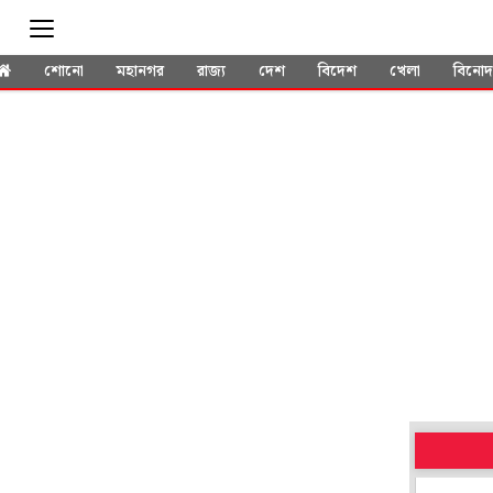
শোনো
মহানগর
রাজ্য
দেশ
বিদেশ
খেলা
বিনো