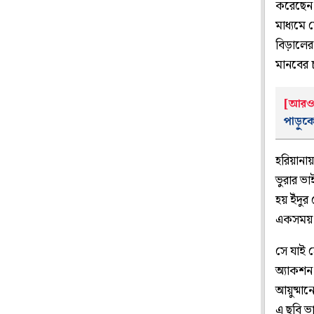
করেছেন 
মাধ্যমে 
বিড়ালের
মানবের 
[আরও 
পাড়ু
হরিয়ানায়
ভুরার ভা
হয় ইঁদুর
একসময় ‘
সে যাই 
অ্যাকশন 
আয়ুষ্মান
এ ছবি ভা