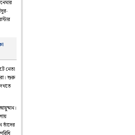
িনেমার
দুর-
স্টার
কা
ুটে নেতা
ুরা। শুরু
 দেখতে
য়ুষ্মান।
য়গায়
ন তাঁদের
 পরিধি