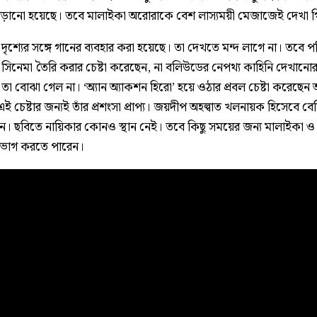
বাড়ানো হয়েছে। তবে মালাইকা অরোরাকে বেশ লাস্যময়ী মেজাজেই দেখা 
দৃশ্যের সঙ্গে গানের ব্যবহার করা হয়েছে। তা দেখতে মন্দ লাগে না। তবে 
সিনেমা তৈরি করার চেষ্টা করেছেন, না বলিউডের নেপথ্য কাহিনি দেখানোর 
া বোঝা গেল না। ‘অ্যান অ্যাকশন হিরো’ হয়ে ওঠার প্রবল চেষ্টা করেছেন আ
র এই চেষ্টার জন্যই তাঁর প্রশংসা প্রাপ্য। জয়দীপ অহল্বাত খলনায়ক হিসেবে ব
ন। ছবিতে নায়িকার কোনও স্থান নেই। তবে কিছু সময়ের জন্য মালাইকা ও
ভোগ করতে পারেন।