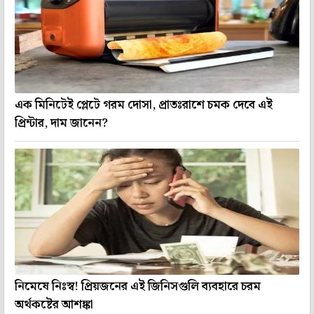
এক মিনিটেই প্লেটে গরম দোসা, প্রাতঃরাশে চমক দেবে এই
প্রিন্টার, দাম জানেন?
নিমেষে নিঃস্ব! প্রিয়জনের এই জিনিসগুলি ব্যবহারে চরম
অর্থকষ্টের আশঙ্কা