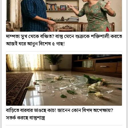
দাম্পত্য সুখ থেকে বঞ্চিত? বাস্তু মেনে শুক্রকে শক্তিশালী করতে
আজই ঘরে আনুন বিশেষ ৫ গাছ!
বাড়িতে বারবার ভাঙছে কাচ! জানেন কোন বিপদ অপেক্ষায়?
সতর্ক করছে বাস্তুশাস্ত্র