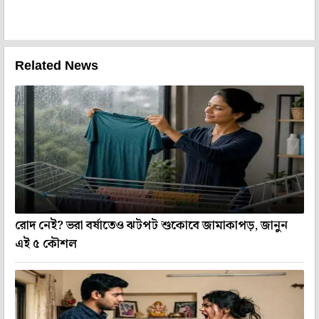
Related News
রোদ নেই? ভরা বর্ষাতেও ঝটপট শুকোবে জামাকাপড়, জানুন
এই ৫ কৌশল