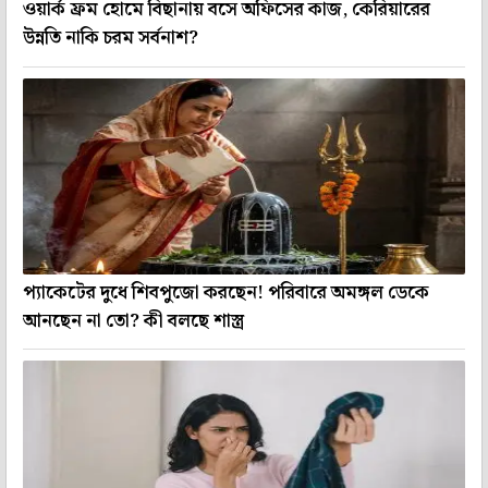
ওয়ার্ক ফ্রম হোমে বিছানায় বসে অফিসের কাজ, কেরিয়ারের
উন্নতি নাকি চরম সর্বনাশ?
প্যাকেটের দুধে শিবপুজো করছেন! পরিবারে অমঙ্গল ডেকে
আনছেন না তো? কী বলছে শাস্ত্র