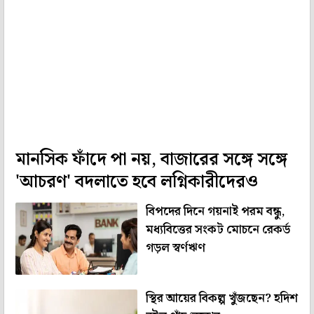
মানসিক ফাঁদে পা নয়, বাজারের সঙ্গে সঙ্গে
'আচরণ' বদলাতে হবে লগ্নিকারীদেরও
বিপদের দিনে গয়নাই পরম বন্ধু,
মধ্যবিত্তের সংকট মোচনে রেকর্ড
গড়ল স্বর্ণঋণ
স্থির আয়ের বিকল্প খুঁজছেন? হদিশ