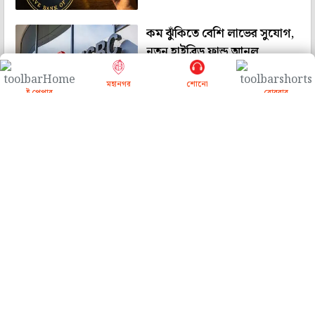
কম ঝুঁকিতে বেশি লাভের সুযোগ,
নতুন হাইব্রিড ফান্ড আনল
এইচএসবিসি
মহানগর
শোনো
ই পেপার
রোববার
বিদেশি বাজারে বিনিয়োেগ: কেন
এখন আরও বেশি নজর দেওয়া
জরুরি?
দীর্ঘ মেয়াদে আকর্ষণীয় রিটার্ন
চান? কোন ধরনের ফান্ড বেছে
নেবেন?
<<
<
2
>
>>