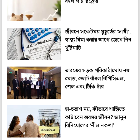
রইল পাঁচ ‘রত্নে’র
জীবনে সংকটময় মুহূর্তের 'সাথী',
স্বাস্থ্য বিমা করার আগে জেনে নিন
খুঁটিনাটি
ভারতের সড়ক পরিকাঠামোয় নয়া
মোড়, জোট বাঁধল বিপিসিএল,
শেল এবং টিকি টার
হা-হুতাশ নয়, কীভাবে শান্তিতে
কাটাবেন অবসর জীবন? জানুন
বিনিয়োগের ‘নীল নকশা’