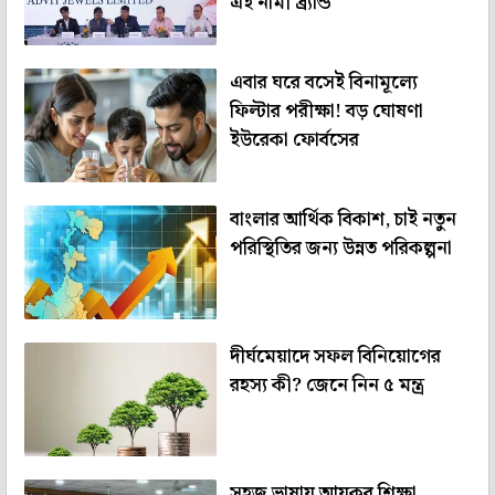
এই নামী ব্র্যান্ড
এবার ঘরে বসেই বিনামূল্যে
ফিল্টার পরীক্ষা! বড় ঘোষণা
ইউরেকা ফোর্বসের
বাংলার আর্থিক বিকাশ, চাই নতুন
পরিস্থিতির জন্য উন্নত পরিকল্পনা
দীর্ঘমেয়াদে সফল বিনিয়োগের
রহস্য কী? জেনে নিন ৫ মন্ত্র
সহজ ভাষায় আয়কর শিক্ষা,