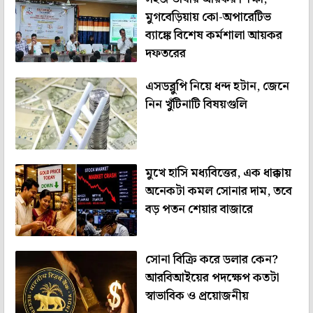
মুগবেড়িয়ায় কো-অপারেটিভ
ব্যাঙ্কে বিশেষ কর্মশালা আয়কর
দফতরের
এসডব্লুপি নিয়ে ধন্দ হটান, জেনে
নিন খুঁটিনাটি বিষয়গুলি
মুখে হাসি মধ্যবিত্তের, এক ধাক্কায়
অনেকটা কমল সোনার দাম, তবে
বড় পতন শেয়ার বাজারে
সোনা বিক্রি করে ডলার কেন?
আরবিআইয়ের পদক্ষেপ কতটা
স্বাভাবিক ও প্রয়োজনীয়