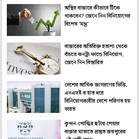
অস্থির বাজারে কীভাবে টিকে
থাকবেন? জেনে নিন বিনিয়োগের
বিশেষ 'মন্ত্র'
বাজারের অতিরিক্ত হতাশা থেকে
বাঁচতে কনট্রা ফান্ডে বিনিয়োগ,
জেনে নিন বিস্তারিত
দেশের আর্থিক জাগরণের ভিত্তি,
এনএসই-র হাত ধরে
বিনিয়োগকারীর দেশে পরিণত হয়
ভারত
কুন্দন-পোল্কির ছটায় শেয়ার
বাজার মাতাতে প্রস্তুত জয়পুরের